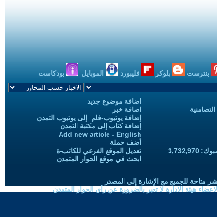
بنترست
بلوكر
فليبورد
الموبايل
بودكاست
اضافة موضوع جديد
التضامنية
اضافة خبر
إضافة يوتيوب-فلم إلى يوتيوب التمدن
إضافة كتاب إلى مكتبة التمدن
Add new article - English
أضف حملة
3,732,97
تعديل الموقع الفرعي للكاتب-ة
ابحث في موقع الحوار المتمدن
شر متاحة للجميع مع الإشارة إلى المصدر
ضاء هيئة الادارة لا تعبر بالضرورة عن رأي الحوار المتمدن