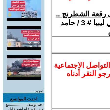
 رقعة الشطرنج ..
صور قريبة من وقائع الثورة في ليبيا # 3 / حامد
لتواصل الاجتماعية
نرجو النقر أدناه
المزيد.....
احدث المواضيع
-
جيا يوسف ................نبع
بعيد الغور / ابراهيم خليل