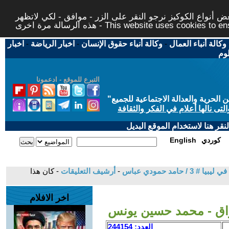
 أنواع الكوكيز نرجو النقر على الزر - موافق - لكي لاتظهر
This website uses cookies to ensure you ge
وكالة أنباء العمال
-
وكالة أنباء حقوق الإنسان
-
اخبار الرياضة
-
اخبار
لوم
التبرع للموقع - ادعمونا
حرية والعدالة الاجتماعية للجميع
"
تى نالها أعلام في الفكر والثقافة
قر هنا لاستخدام الموقع البديل
كوردي
English
مد حمودي عباس
-
أرشيف التعليقات
- كان هذا
اخر الافلام
راق - محمد حسين يونس
العدد: 244154