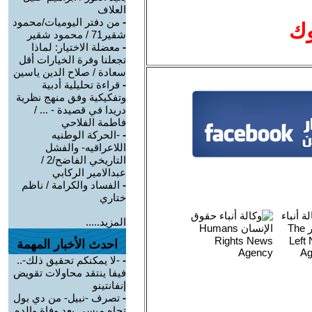
العلاف
-
من دفتر اليوميات/محمود
وك
شقير71 / محمود شقير
-
معضلة الاختيار: لماذا
تجعلنا وفرة الخيارات أقل
سعادة / صلاح الدين ياسين
-
قراءة تحليلية أدبية
وتفكيكية وفق منهج نظرية
دريدا في قصيدة - ... /
فاطمة الفلاحي
-
-الحركة الوطنيه
اللاعراقيه- والفشل
التاريخي الفاضح/2 /
عبدالامير الركابي
-
الفساد والكرامة / ناظم
ختاري
المزيد.....
احدث الأخبار المهمة
-
-لا يمكنكم تحقيق ذلك-..
فيفا ينتقد محاولات تقويض
إنفانتينو
-
تصرف -نبيل- من دي بول
تجاه ميسي بعد وفاة والده