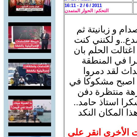
2011 / 6 / 2 - 16:11
التحكم: الحوار المتمدن
ام و زبانيتة ثم
دع..و لكنني كنت
 اغتالت الحلم بان
را في المنطقة
داث لقد دمروا
رة اصبح مشكوكا في
هة منتظرة دفن
كرا استاذ حامد..
ا المكان النكد
ت الأخرى انقر على