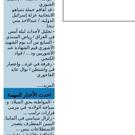
الجبوري
-
قد تُفاقم حملة نتنياهو
الانتخابية عزلة إسرائيل
الدولية. / عبدالاحد متي
دنحا
-
تحليل لأحداث ليلة أمس
في العراق / رياض السندي
-
السابع من آب يوم الشهيد
الأشوري قيم الشهادة عند
الأشوريين ود ... / فواد
الكنجي
-
رفرفة في غزة... وإعصار
في واشنطن / نوال عايد
الفاعوري
المزيد.....
احدث الأخبار المهمة
-
-المواطنة بحق الميلاد- و-
سياحة الولادة- في مرمى
قرارات ترامب ...
-
زلزال سياسي في ألمانيا:
اليمين المتطرف يتصدر
الاستطلاعات بنس ...
-
اتفاقية دفاعية مرتقبة بين