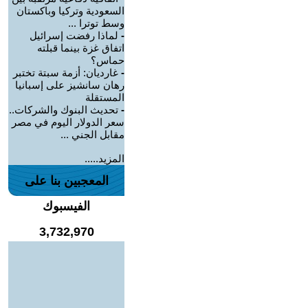
السعودية وتركيا وباكستان
وسط توترا ...
-
لماذا رفضت إسرائيل
اتفاق غزة بينما قبلته
حماس؟
-
غارديان: أزمة سبتة تختبر
رهان سانشيز على إسبانيا
المستقلة
-
تحديث البنوك والشركات..
سعر الدولار اليوم في مصر
مقابل الجني ...
المزيد.....
المعجبين بنا على
الفيسبوك
3,732,970