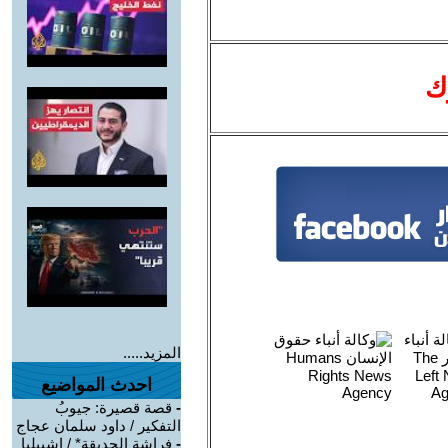
ك
المزيد.....
احدث المواضيع
-
قصة قصيرة: جيوبُ
التفكير / داود سلمان عجاج
-
فراشة الحديقة* / إشبيليا