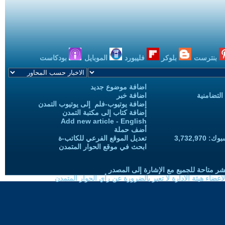
بنترست
بلوكر
فليبورد
الموبايل
بودكاست
اضافة موضوع جديد
التضامنية
اضافة خبر
إضافة يوتيوب-فلم إلى يوتيوب التمدن
إضافة كتاب إلى مكتبة التمدن
Add new article - English
أضف حملة
3,732,97
تعديل الموقع الفرعي للكاتب-ة
ابحث في موقع الحوار المتمدن
شر متاحة للجميع مع الإشارة إلى المصدر
ضاء هيئة الادارة لا تعبر بالضرورة عن رأي الحوار المتمدن