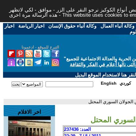
 أنواع الكوكيز نرجو النقر على الزر - موافق - لكي لاتظهر
This website uses cookies to ensure you ge
وكالة أنباء العمال
-
وكالة أنباء حقوق الإنسان
-
اخبار الرياضة
-
اخبار
لوم
التبرع للموقع - ادعمونا
حرية والعدالة الاجتماعية للجميع
"
تى نالها أعلام في الفكر والثقافة
قر هنا لاستخدام الموقع البديل
كوردي
English
 الجولان السوري المحتل
اخر الافلام
السوري المحتل
العدد: 237436
2011 / 5 / 7 - 22:29