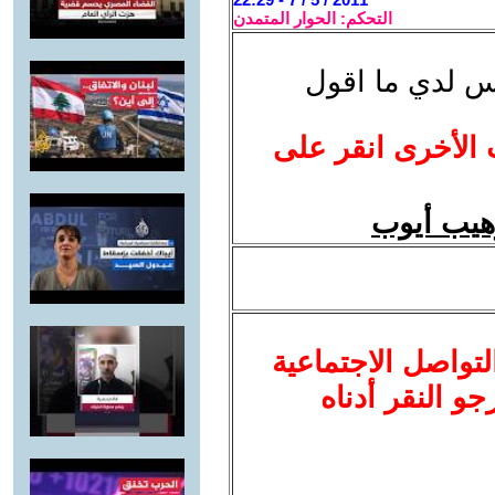
التحكم: الحوار المتمدن
يس لدي ما اقول
 الأخرى انقر على
 وهيب أيوب
لتواصل الاجتماعية
نرجو النقر أدناه