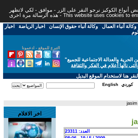
 أنواع الكوكيز نرجو النقر على الزر - موافق - لكي لاتظهر
This website uses cookies to ensure you ge
وكالة أنباء العمال
-
وكالة أنباء حقوق الإنسان
-
اخبار الرياضة
-
اخبار
لوم
التبرع للموقع - ادعمونا
حرية والعدالة الاجتماعية للجميع
"
تى نالها أعلام في الفكر والثقافة
قر هنا لاستخدام الموقع البديل
كوردي
English
اخر الافلام
العدد: 23311
2009 / 5 / 19 - 08:06