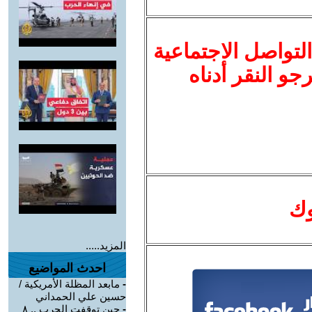
لتواصل الاجتماعية
نرجو النقر أدناه
وك
المزيد.....
احدث المواضيع
-
مابعد المظلة الأمريكية /
حسين علي الحمداني
-
حين توقفت الحرب .. ٨