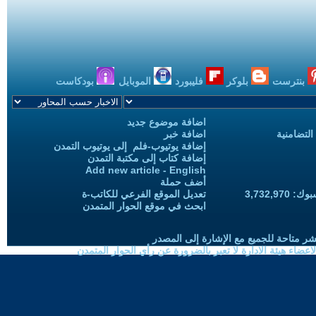
بنترست
بلوكر
فليبورد
الموبايل
بودكاست
اضافة موضوع جديد
التضامنية
اضافة خبر
إضافة يوتيوب-فلم إلى يوتيوب التمدن
إضافة كتاب إلى مكتبة التمدن
Add new article - English
أضف حملة
3,732,97
تعديل الموقع الفرعي للكاتب-ة
ابحث في موقع الحوار المتمدن
شر متاحة للجميع مع الإشارة إلى المصدر
ضاء هيئة الادارة لا تعبر بالضرورة عن رأي الحوار المتمدن