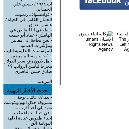
اب ١٩٨٨ / حسين علي
الحمداني
-
فواديسواف ريمونت
الجمال الكامن في الحياة /
هاشم معتوق
-
بطولتي انا القاطن في
الهامش / عماد أبو حطب
-
نحن بحاجة إلى معايير
ومؤشرات الصمود
للمؤسسات التعليمية الليب
... / حسين سالم مرجين
-
هل يكون رفع سعر الدولار
مخرجا لتأمين الرواتب ؟ /
صادق حسن الناصري
المزيد.....
احدث الأخبار المهمة
-
بعد 87 عامًا.. لوحة
مسروقة خلال الهولوكوست
تعود إلى أحد أقرب ...
-
في أثينا.. جماعة تُعيد
إحياء طقوس عبادة الآلهة
اليونانية الق ...
-
لبنان وإسرائيل يتفقان