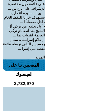
على قائمة دول مختصرة
للإشراف على نزع س ...
-
ليبيا.. مسيرة انتحارية
تستهدف خزانا للنفط الخام
داخل مصفاة ا ...
-
أول تعليق من تركي آل
الشيخ بعد انضمام تركي
العجمة لقنوات ثما ...
-
إعلام إسرائيلي: تمثال
رمسيس الثاني تربطه علاقة
بقصة بني إسرا ...
المزيد.....
المعجبين بنا على
الفيسبوك
3,732,970