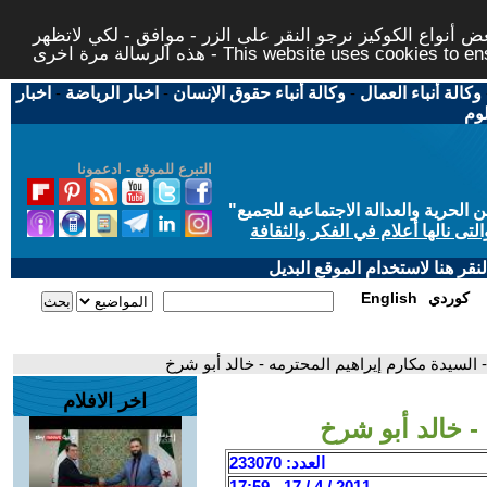
 أنواع الكوكيز نرجو النقر على الزر - موافق - لكي لاتظهر
This website uses cookies to ensure you ge
وكالة أنباء العمال
-
وكالة أنباء حقوق الإنسان
-
اخبار الرياضة
-
اخبار
لوم
التبرع للموقع - ادعمونا
حرية والعدالة الاجتماعية للجميع
"
تى نالها أعلام في الفكر والثقافة
قر هنا لاستخدام الموقع البديل
كوردي
English
- السيدة مكارم إيراهيم المحترمه - خالد أبو شرخ
اخر الافلام
- خالد أبو شرخ
العدد: 233070
2011 / 4 / 17 - 17:59