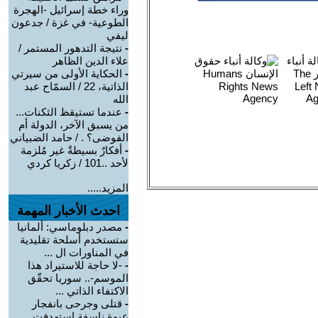
وراء خطة إسرائيل -الهجرة
الطوعية- في غزة / جدعون
ليفي
-
نتيجة التدهور المستمر /
علاء الدين الظاهر
-
الحكاية الأولى من سيرتي
الذاتية، 22 / السمّاح عبد
الله
-
عندما تستيقظ الثكنات...
من يسبق الآخر، الدولة أم
الفوضى؟ . / حامد الضبياني
-
أفكارٌ بسيطةٌ غير مُلزمة
لأحد ..101 / زكريا كردي
المزيد.....
احدث الأخبار المهمة
-
مصدر دبلوماسي: ألمانيا
ستستخدم أسلحة تقليدية
في المناورات ال ...
-
-لا حاجة للاستيراد هذا
الموسم-.. سوريا تحقّق
الاكتفاء الذاتي ...
-
قتلى وجرحى بانفجار
عبوة ناسفة استهدفت