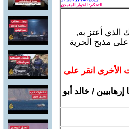
التحكم: الحوار المتمدن
الذي أعتز به,
لى مذبح الحرية
ت الأخرى انقر على
إرهابيين / خالد أبو