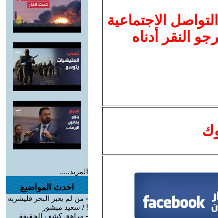
لتواصل الاجتماعية
نرجو النقر أدناه
وك
المزيد.....
احدث المواضيع
-
من لم يعبر البحر فليشربه
! / سعيد مبشور
-
مراهق كشف الحقيقة