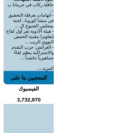
حافلة ركاب في جرمانا ب
...
-
اتهامات بعرقلة التحقيق
في منشأ كورونا.. لجنة
بمجلس الشيوخ ال ...
-
هيئة الأدوية تقر أول لقاح
إنفلونزا بتقنية الحمض
النووي الريب ...
-
العرائش: حزب التقدم
والاشتراكية ينظم لقاءً
جماهيرياً حاشداً ...
المزيد.....
المعجبين بنا على
الفيسبوك
3,732,970