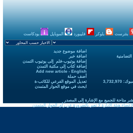
بنترست
بلوكر
فليبورد
الموبايل
بودكاست
اضافة موضوع جديد
التضامنية
اضافة خبر
إضافة يوتيوب-فلم إلى يوتيوب التمدن
إضافة كتاب إلى مكتبة التمدن
Add new article - English
أضف حملة
3,732,97
تعديل الموقع الفرعي للكاتب-ة
ابحث في موقع الحوار المتمدن
شر متاحة للجميع مع الإشارة إلى المصدر
ضاء هيئة الادارة لا تعبر بالضرورة عن رأي الحوار المتمدن