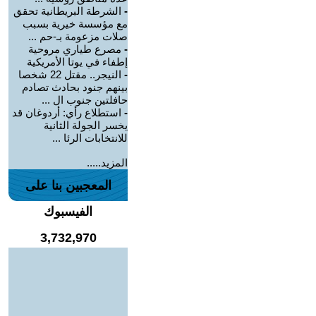
-
الشرطة البريطانية تحقق
مع مؤسسة خيرية بسبب
صلات مزعومة بـ-حم ...
-
مصرع طياري مروحية
إطفاء في يوتا الأمريكية
-
النيجر.. مقتل 22 شخصا
بينهم جنود بحادث تصادم
حافلتين جنوب ال ...
-
استطلاع رأي: أردوغان قد
يخسر الجولة الثانية
للانتخابات الرئا ...
المزيد.....
المعجبين بنا على
الفيسبوك
3,732,970