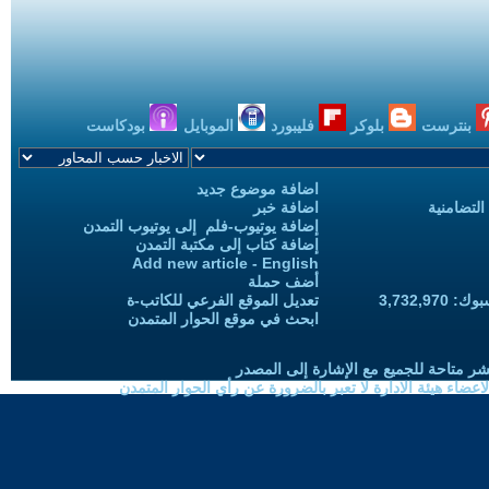
بنترست
بلوكر
فليبورد
الموبايل
بودكاست
اضافة موضوع جديد
التضامنية
اضافة خبر
إضافة يوتيوب-فلم إلى يوتيوب التمدن
إضافة كتاب إلى مكتبة التمدن
Add new article - English
أضف حملة
3,732,97
تعديل الموقع الفرعي للكاتب-ة
ابحث في موقع الحوار المتمدن
شر متاحة للجميع مع الإشارة إلى المصدر
ضاء هيئة الادارة لا تعبر بالضرورة عن رأي الحوار المتمدن