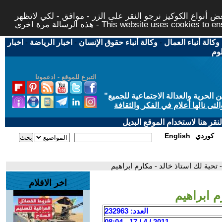
 أنواع الكوكيز نرجو النقر على الزر - موافق - لكي لاتظهر
This website uses cookies to ensure you ge
وكالة أنباء العمال
-
وكالة أنباء حقوق الإنسان
-
اخبار الرياضة
-
اخبار
لوم
التبرع للموقع - ادعمونا
حرية والعدالة الاجتماعية للجميع
"
تى نالها أعلام في الفكر والثقافة
قر هنا لاستخدام الموقع البديل
كوردي
English
- تحية لك استاذ خالد - مكارم ابراهيم
اخر الافلام
م ابراهيم
العدد: 232963
2011 / 4 / 17 - 08:04