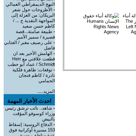
النهج الديمقراطي العمالي
-
الأطروحات حول شعر
البريكان: من العزلة إلى
المواجهة النقدية ج ... /
كاظم حسن سعيد
-
طبيعة صامتة...قصة
قصيرة / سمير الأمير
-
على رصيف مغبر / العتابي
فاضل
-
الهامش الأخير بعد ان
قطعت علاقتي مع Herr
Schmidt / عماد أبو حطب
-
توقعات: ظاهرة فلكية
نادرة / كاظم فنجان
الحمامي
المزيد.....
احدث الأخبار المهمة
-
شاهد.. نائب ترشق رئيس
وزراء كوسوفو المؤقت
بالبيض
-
الدفاع الروسية: إسقاط
153 مسيرة أوكرانية فوق
عدة مناطق روسية ...