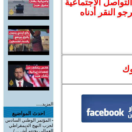
لتواصل الاجتماعية
نرجو النقر أدناه
وك
المزيد.....
احدث المواضيع
-
المؤتمر الوطني السادس
لحزب النهج الديمقراطي
العمالي يختتم أش ... /