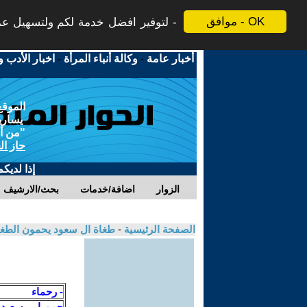
موافق - OK
لتوفير افضل خدمة لكم ولتسهيل عملي
أخبار عامة
-
وكالة أنباء المرأة
-
اخبار الأدب و
الموقع
يسارية
"من أج
حاز ال
إذا لديك
الزوار
اضافة/خدمات
بحث/الارشيف
الصفحة الرئيسية
-
طغاة ال سعود يحمون الطغا
- رحماء
حمورابي سعيد