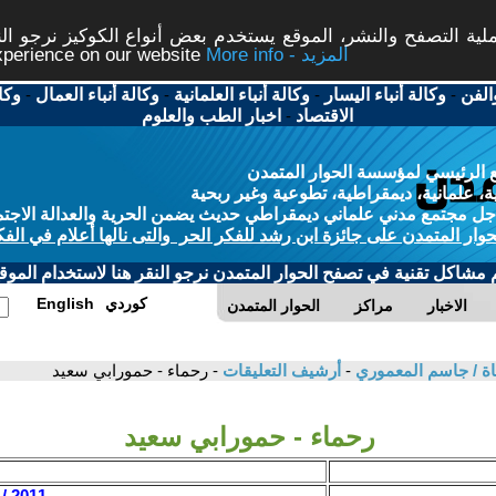
ة التصفح والنشر، الموقع يستخدم بعض أنواع الكوكيز نرجو النق
More info - المزيد
experience on our website
الفن
-
وكالة أنباء اليسار
-
وكالة أنباء العلمانية
-
وكالة أنباء العمال
-
وكا
الاقتصاد
-
اخبار الطب والعلوم
 الرئيسي لمؤسسة الحوار المتمدن
، علمانية، ديمقراطية، تطوعية وغير ربحية
ل مجتمع مدني علماني ديمقراطي حديث يضمن الحرية والعدالة الاجتم
حوار المتمدن على جائزة ابن رشد للفكر الحر والتى نالها أعلام في الفك
م مشاكل تقنية في تصفح الحوار المتمدن نرجو النقر هنا لاستخدام الموقع
كوردي
English
الاخبار
مراكز
الحوار المتمدن
ة / جاسم المعموري
-
أرشيف التعليقات
- رحماء - حمورابي سعيد
رحماء - حمورابي سعيد
2011 / 3 / 15 - 08:03