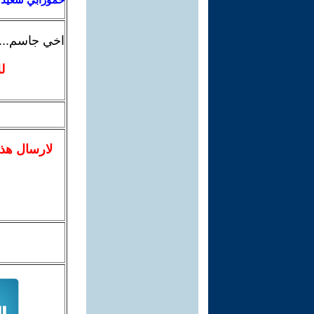
اخي جاسم...ال
ل
لا
رسال
هذ