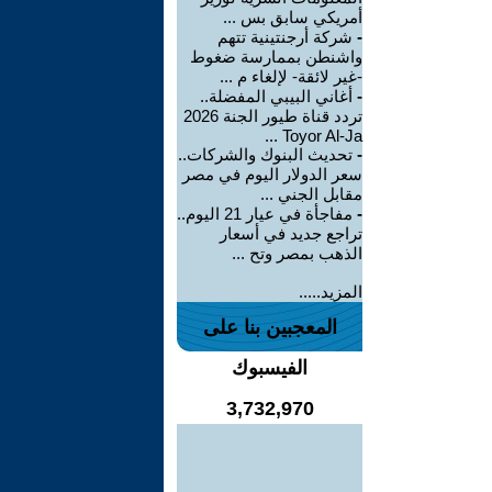
أمريكي سابق بس ...
-
شركة أرجنتينية تتهم
واشنطن بممارسة ضغوط
-غير لائقة- لإلغاء م ...
-
أغاني البيبي المفضلة..
تردد قناة طيور الجنة 2026
Toyor Al-Ja ...
-
تحديث البنوك والشركات..
سعر الدولار اليوم في مصر
مقابل الجني ...
-
مفاجأة في عيار 21 اليوم..
تراجع جديد في أسعار
الذهب بمصر وتح ...
المزيد.....
المعجبين بنا على
الفيسبوك
3,732,970