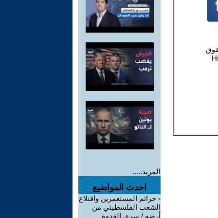
المزيد.....
احدث المواضيع
-
جرائم المستعمرين واقتلاع
الشعب الفلسطيني من
أرضه / سري القدوة