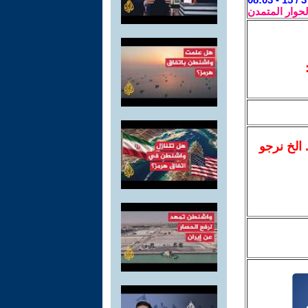
لحوار المتمدن
.. الخ نرجو