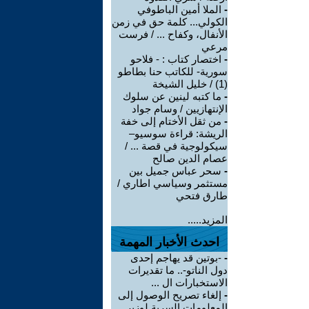
-
الملا أمين الباطوفي
الكولي... كلمة حق في زمن
الأنفال، وكفاح ... / فرست
مرعي
-
اختصار كتاب : - فلاحو
سورية- للكاتب حنا بطاطو
(1) / خليل الشيخة
-
ما كتبه لينين عن سلوك
الإنتهازيين / وسام جواد
-
من ثقل الأختام إلى خفة
الريشة: قراءة سوسيو–
سيكولوجية في قصة ... /
عصام الدين صالح
-
سحر عباس جميل بين
مستثمر وسياسي اطاري /
طارق فتحي
المزيد.....
احدث الأخبار المهمة
-
-بوتين قد يهاجم إحدى
دول الناتو-.. ما تقديرات
الاستخبارات ال ...
-
إلغاء تصريح الوصول إلى
المعلومات السرية لوزير