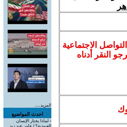
هر
لتواصل الاجتماعية
نرجو النقر أدناه
المزيد.....
وك
احدث المواضيع
-
لماذا يختار الإنسان
العبودية؟ / عامر عبد زيد