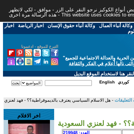
 أنواع الكوكيز نرجو النقر على الزر - موافق - لكي لاتظهر
This website uses cookies to ensure you ge
وكالة أنباء العمال
-
وكالة أنباء حقوق الإنسان
-
اخبار الرياضة
-
اخبار
لوم
التبرع للموقع - ادعمونا
حرية والعدالة الاجتماعية للجميع
"
تى نالها أعلام في الفكر والثقافة
قر هنا لاستخدام الموقع البديل
كوردي
English
التعليقات
- هل الاسلام السياسي يعترف بالديموقراطية؟؟ - فهد لعنزي
اخر الافلام
؟؟ - فهد لعنزي السعودية
العدد: 219948