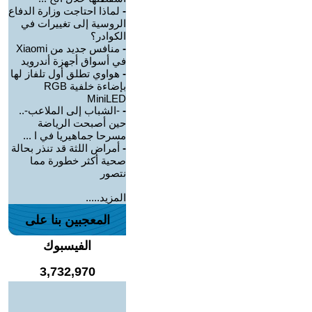
-
لماذا احتاجت وزارة الدفاع
الروسية إلى تغييرات في
الكوادر؟
-
منافس جديد من Xiaomi
في أسواق أجهزة أندرويد
-
هواوي تطلق أول تلفاز لها
بإضاءة خلفية RGB
MiniLED
-
-الشباب إلى الملاعب-..
حين أصبحت الرياضة
مسرحا جماهيريا في ا ...
-
أمراض اللثة قد تنذر بحالة
صحية أكثر خطورة مما
نتصور
المزيد.....
المعجبين بنا على
الفيسبوك
3,732,970