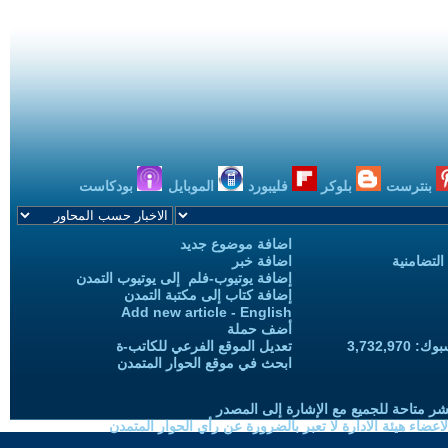
بنترست
بلوكر
فليبورد
الموبايل
بودكاست
اضافة موضوع جديد
التضامنية
اضافة خبر
إضافة يوتيوب-فلم إلى يوتيوب التمدن
إضافة كتاب إلى مكتبة التمدن
Add new article - English
أضف حملة
3,732,97
تعديل الموقع الفرعي للكاتب-ة
ابحث في موقع الحوار المتمدن
شر متاحة للجميع مع الإشارة إلى المصدر
ضاء هيئة الادارة لا تعبر بالضرورة عن رأي الحوار المتمدن