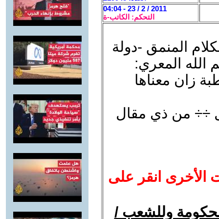
2011 / 2 / 23 - 04:04
التحكم: الكاتب-ة
لكلام المنمق -دولة
 الله المعري:
بة زان معناها
 ÷÷ من ذي مقال
ت الأخرى انقر على
لحكومة وللشعب /