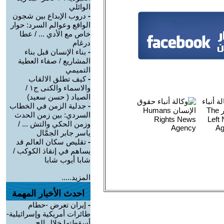
الوائلي
-
دروب الإبداع بين شجون
الواقع وعوالم السرد: حوار
خاص مع الأدي ... / عطا
درغام
-
بناء الإنسان قبل بناء
المشاريع / صفاء العطية
التميمي
-
كيف تطلق الالقاب
والاسماء والكنى ج١ /
الصياد ‏( حسن سعيد‏)
-
جدلية الزمن في الخطاب
السردي: بين زمن الحدث
وزمن الحكي والتش ... /
ياسر جابر الجمَّال
-
تقليص سكان العالم قد
يساهم في إنقاذ الكوكب /
شابا أيوب شابا
المزيد.....
احدث الأخبار المهمة
-
إيران تعرض -حطام
طائرات أمريكية وإسرائيلية-
أسقطتها خلال الح ...