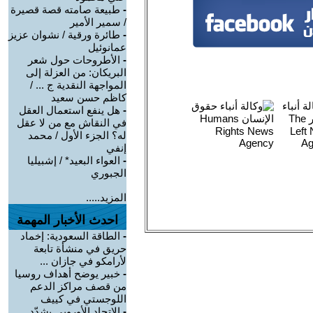
-
طبيعة صامته قصة قصيرة
/ سمير الأمير
-
طائرة ورقية / نشوان عزيز
عمانوئيل
-
الأطروحات حول شعر
البريكان: من العزلة إلى
المواجهة النقدية ج ... /
كاظم حسن سعيد
-
هل ينفع استعمال العقل
في النقاش مع من لا عقل
له؟ الجزء الأول / محمد
إنفي
-
العواء البعيد* / إشبيليا
الجبوري
المزيد.....
احدث الأخبار المهمة
-
الطاقة السعودية: إخماد
حريق في منشأة تابعة
لأرامكو في جازان ...
-
خبير يوضح أهداف روسيا
من قصف مراكز الدعم
اللوجستي في كييف
-
الاتحاد الأوروبي يشدّد