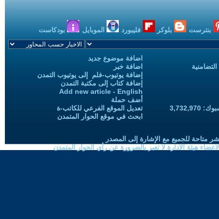
بنترست
بلوكر
فليبورد
الموبايل
بودكاست
اضافة موضوع جديد
التضامنية
اضافة خبر
إضافة يوتيوب-فلم إلى يوتيوب التمدن
إضافة كتاب إلى مكتبة التمدن
Add new article - English
أضف حملة
3,732,97
تعديل الموقع الفرعي للكاتب-ة
ابحث في موقع الحوار المتمدن
شر متاحة للجميع مع الإشارة إلى المصدر
ضاء هيئة الادارة لا تعبر بالضرورة عن رأي الحوار المتمدن