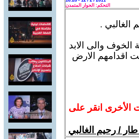
التحكم: الحوار المتمدن
 الغالبي .
لخوف والى الابد
حت اقدامهم الارض
ت الأخرى انقر على
ار / رحيم الغالبي