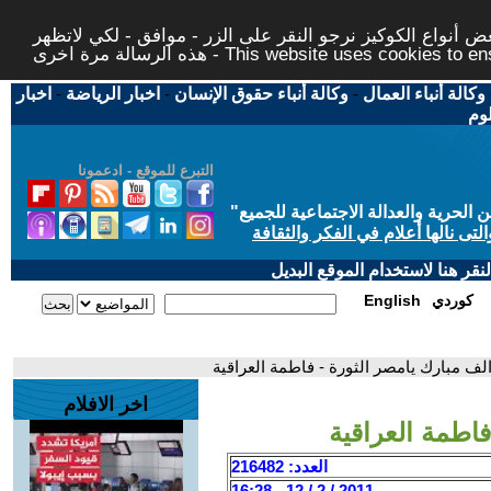
 أنواع الكوكيز نرجو النقر على الزر - موافق - لكي لاتظهر
This website uses cookies to ensure you ge
وكالة أنباء العمال
-
وكالة أنباء حقوق الإنسان
-
اخبار الرياضة
-
اخبار
لوم
التبرع للموقع - ادعمونا
حرية والعدالة الاجتماعية للجميع
"
تى نالها أعلام في الفكر والثقافة
قر هنا لاستخدام الموقع البديل
كوردي
English
الف مبارك يامصر الثورة - فاطمة العراقية
اخر الافلام
فاطمة العراقية
العدد: 216482
2011 / 2 / 12 - 16:28