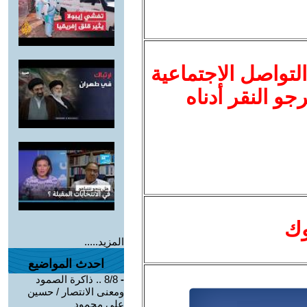
لتواصل الاجتماعية
نرجو النقر أدناه
وك
المزيد.....
احدث المواضيع
-
8/8 .. ذاكرة الصمود
ومعنى الانتصار / حسين
علي محمود