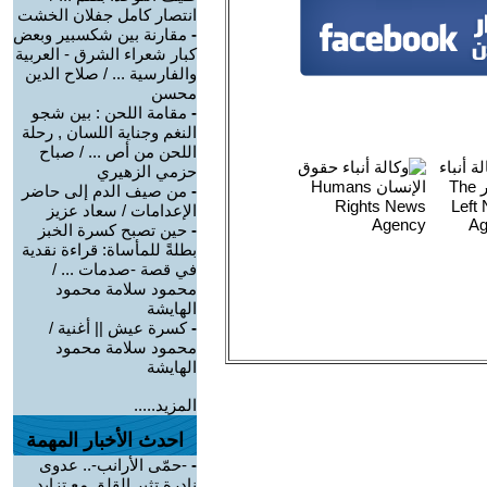
انتصار كامل جفلان الخشت
-
مقارنة بين شكسبير وبعض
كبار شعراء الشرق - العربية
والفارسية ... / صلاح الدين
محسن
-
مقامة اللحن : بين شجو
النغم وجناية اللسان , رحلة
اللحن من أص ... / صباح
حزمي الزهيري
-
من صيف الدم إلى حاضر
الإعدامات / سعاد عزيز
-
حين تصبح كسرة الخبز
بطلةً للمأساة: قراءة نقدية
في قصة -صدمات ... /
محمود سلامة محمود
الهايشة
-
كسرة عيش || أغنية /
محمود سلامة محمود
الهايشة
المزيد.....
احدث الأخبار المهمة
-
-حمّى الأرانب-.. عدوى
نادرة تثير القلق مع تزايد