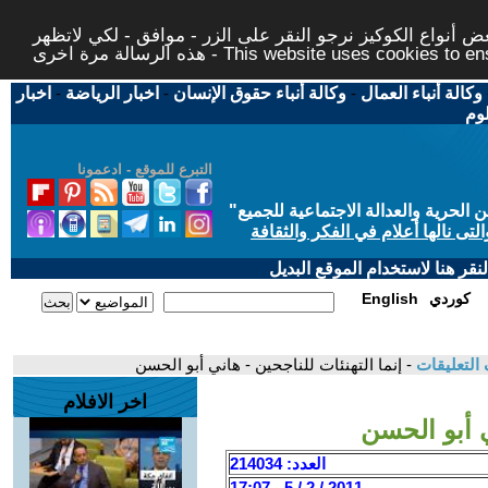
 أنواع الكوكيز نرجو النقر على الزر - موافق - لكي لاتظهر
This website uses cookies to ensure you ge
وكالة أنباء العمال
-
وكالة أنباء حقوق الإنسان
-
اخبار الرياضة
-
اخبار
لوم
التبرع للموقع - ادعمونا
حرية والعدالة الاجتماعية للجميع
"
تى نالها أعلام في الفكر والثقافة
قر هنا لاستخدام الموقع البديل
كوردي
English
التعليقات
- إنما التهنئات للناجحين - هاني أبو الحسن
اخر الافلام
ي أبو الحسن
العدد: 214034
2011 / 2 / 5 - 17:07