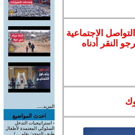
لتواصل الاجتماعية
نرجو النقر أدناه
وك
المزيد.....
احدث المواضيع
-
استراتيجيات التدخل
السلوكي المعتمدة لأطفال
طيف التوحد: بقلم ... /