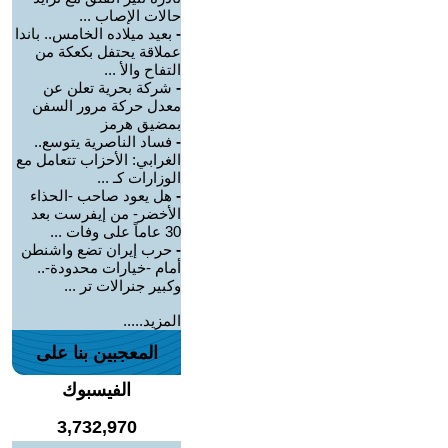
حالات الإصاب ...
-
بعيد ميلاده الخامس.. باندا
عملاقة يحتفل بكعكة من
التفاح والأ ...
-
شركة بحرية تعلن عن
معدل حركة مرور السفن
بمضيق هرمز
-
فساد الناصرية يتوسع..
الغرابي: الأحزاب تتعامل مع
الوزارات كـ ...
-
هل يعود صاحب -الحذاء
الأخضر- من إيفرست بعد
30 عاماً على وفات ...
-
حرب إيران تضع واشنطن
أمام -خيارات محدودة-..
وكبير جنرالات تر ...
المزيد.....
المعجبين بنا على
الفيسبوك
3,732,970