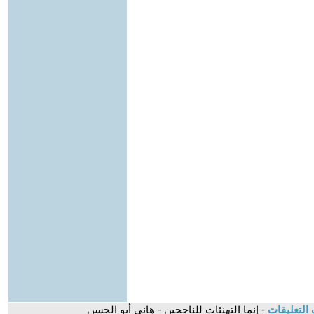
التعليقات
- إنما التهنئات للناجحين - هاني أبو الحسن