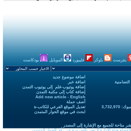
بنترست
بلوكر
فليبورد
الموبايل
بودكاست
اضافة موضوع جديد
التضامنية
اضافة خبر
إضافة يوتيوب-فلم إلى يوتيوب التمدن
إضافة كتاب إلى مكتبة التمدن
Add new article - English
أضف حملة
3,732,97
تعديل الموقع الفرعي للكاتب-ة
ابحث في موقع الحوار المتمدن
شر متاحة للجميع مع الإشارة إلى المصدر
ضاء هيئة الادارة لا تعبر بالضرورة عن رأي الحوار المتمدن