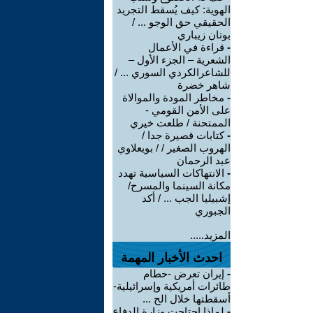
الهوية: كيف يُسقط التجريد
الحقيقي حق الوجو ... /
بوتان زيباري
-
قراءة في الأعمال
الشعرية – الجزء الأول –
للشاعرالكردي السوري ... /
شاهر خضرة
-
مخاطر المودة والموالاة
على الأمن القومي -
الممتحنة / طلعت خيري
-
كتابات قصيرة جدا /
الهروب الصغير / / بويعلاوي
عبد الرحمان
-
الانتهاكات السياسية تهدد
مكانة السينما والمسرح/
إشبيليا الجب ... / أكد
الجبوري
المزيد.....
احدث الأخبار المهمة
-
إيران تعرض -حطام
طائرات أمريكية وإسرائيلية-
أسقطتها خلال الح ...
-
لماذا احتاجت وزارة الدفاع