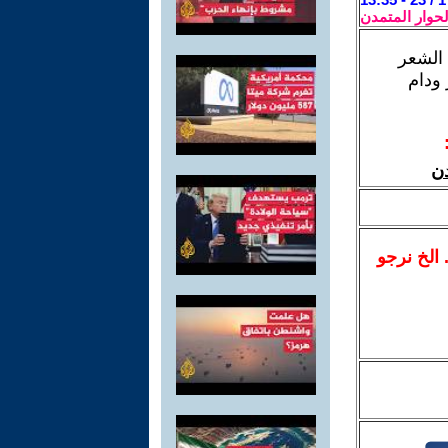
لحوار المتمدن
 الشعر
 ودام
دن
.. الخ نرجو