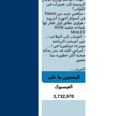
الروسية إلى تغييرات في
الكوادر؟
-
منافس جديد من Xiaomi
في أسواق أجهزة أندرويد
-
هواوي تطلق أول تلفاز لها
بإضاءة خلفية RGB
MiniLED
-
-الشباب إلى الملاعب-..
حين أصبحت الرياضة
مسرحا جماهيريا في ا ...
-
أمراض اللثة قد تنذر بحالة
صحية أكثر خطورة مما
نتصور
المزيد.....
المعجبين بنا على
الفيسبوك
3,732,970