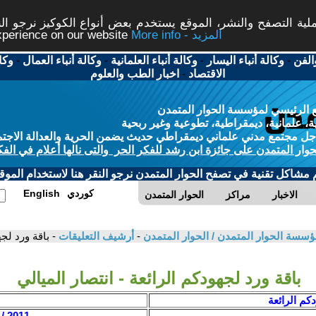
ة التصفح والنشر، الموقع يستخدم بعض أنواع الكوكيز نرجو النق
More info - المزيد
experience on our website
الفن
-
وكالة أنباء اليسار
-
وكالة أنباء العلمانية
-
وكالة أنباء العمال
-
وكا
الاقتصاد
-
اخبار الطب والعلوم
 الرئيسي لمؤسسة الحوار المتمدن
، علمانية، ديمقراطية، تطوعية وغير ربحية
ل مجتمع مدني علماني ديمقراطي حديث يضمن الحرية والعدالة الاجتم
حوار المتمدن على جائزة ابن رشد للفكر الحر والتى نالها أعلام في الفك
م مشاكل تقنية في تصفح الحوار المتمدن نرجو النقر هنا لاستخدام الموقع
كوردي
English
الاخبار
مراكز
الحوار المتمدن
ؤسسة الحوار المتمدن / الحوار المتمدن
-
أرشيف التعليقات
- باقة ورد لجه
باقة ورد لجهودكم الرائعة - انتصار الميالي
دكم الرائعة
2011 / 1 / 23 - 13:35