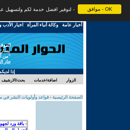
موافق - OK
لتوفير افضل خدمة لكم ولتسهيل عملي
أخبار عامة
-
وكالة أنباء المرأة
-
اخبار الأدب و
الموقع
يسارية
"من أج
حاز ال
إذا لديك
الزوار
اضافة/خدمات
بحث/الارشيف
الصفحة الرئيسية
-
قواعد وأولويات النشر في م
- باقة ورد لجهو
انتصار الميالي