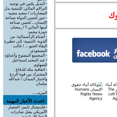
-
البديل يكمن في توجيه
التراكم المالي: للتنمية بدل
المضاربات / سعيد مضيه
وك
-
حين تُحسن الدولة صناعة
الإنسان... تُحسن صناعة
أمنها المائي.؟ / رمضان
حمزة محمد
-
أصنام الرأسمالية: من
أكذوبة -التنمية- إلى حظيرة
البقاء الحيو ... / غالب
المسعودي
-
المجتمع المفتوح وأعداؤه
/ عبد المجيد إسماعيل
الشهاوي
-
اتفاقية مكة للدفاع
المشترك بين قوة الردع
واختبار الميدان / عبدالله
سلمان
المزيد.....
احدث الأخبار المهمة
-
فايننشال تايمز: الحصار
الأمريكي يشل صادرات
النفط الإيرانية م ...