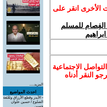
ت الأخرى انقر على
الفِصام للمسلم
ابراهيم
لتواصل الاجتماعية
نرجو النقر أدناه
المزيد.....
احدث المواضيع
-
الأيدز وقطع الأرزاق ونَعْنَعة
الضلوع / حسين علوان
حسين