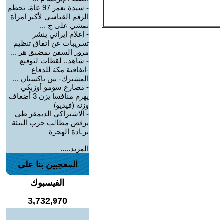
-
سيدة بعمر 97 عامًا تحطم
الرقم القياسي لأكبر امرأة
تمشي على ج ...
-
إعلام إيراني ينشر
تسريبات عن اتفاق تنظيم
مرور السفن بمضيق هر ...
-
شاهد.. لقطات لتوقيع
-اتفاقية مكة للدفاع
المشترك- بين باكستان ...
-
مصارع سومو أوزبكي
يهزم منافسا يزن 3 أضعاف
وزنه (فيديو)
-
الاشتراكي الديمقراطي
يرفض مطالب حزب البيئة
بزيادة الهجرة
المزيد.....
المعجبين بنا على
الفيسبوك
3,732,970