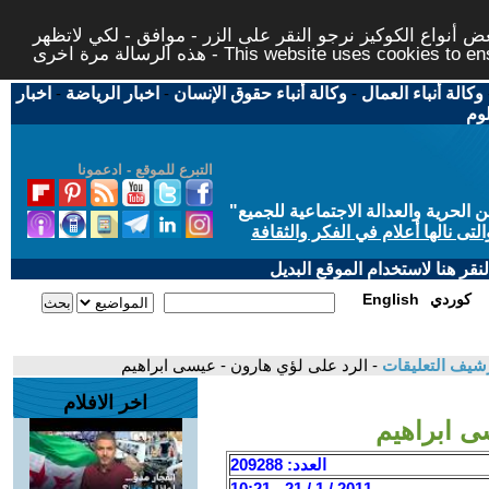
 أنواع الكوكيز نرجو النقر على الزر - موافق - لكي لاتظهر
This website uses cookies to ensure you ge
وكالة أنباء العمال
-
وكالة أنباء حقوق الإنسان
-
اخبار الرياضة
-
اخبار
لوم
التبرع للموقع - ادعمونا
حرية والعدالة الاجتماعية للجميع
"
تى نالها أعلام في الفكر والثقافة
قر هنا لاستخدام الموقع البديل
كوردي
English
شيف التعليقات
- الرد على لؤي هارون - عيسى ابراهيم
اخر الافلام
ى ابراهيم
العدد: 209288
2011 / 1 / 21 - 10:21