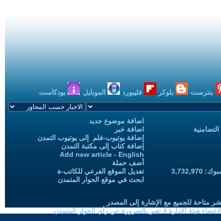
بنترست
بلوكر
فليبورد
الموبايل
بودكاست
اضافة موضوع جديد
التضامنية
اضافة خبر
إضافة يوتيوب-فلم إلى يوتيوب التمدن
إضافة كتاب إلى مكتبة التمدن
Add new article - English
أضف حملة
3,732,97
تعديل الموقع الفرعي للكاتب-ة
ابحث في موقع الحوار المتمدن
شر متاحة للجميع مع الإشارة إلى المصدر
ضاء هيئة الادارة لا تعبر بالضرورة عن رأي الحوار المتمدن