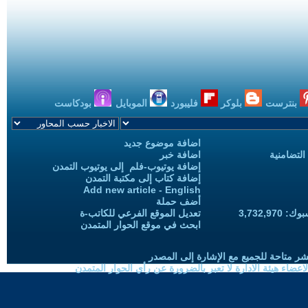
بنترست
بلوكر
فليبورد
الموبايل
بودكاست
اضافة موضوع جديد
التضامنية
اضافة خبر
إضافة يوتيوب-فلم إلى يوتيوب التمدن
إضافة كتاب إلى مكتبة التمدن
Add new article - English
أضف حملة
3,732,97
تعديل الموقع الفرعي للكاتب-ة
ابحث في موقع الحوار المتمدن
شر متاحة للجميع مع الإشارة إلى المصدر
ضاء هيئة الادارة لا تعبر بالضرورة عن رأي الحوار المتمدن