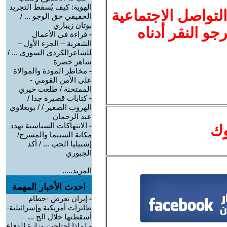
الهوية: كيف يُسقط التجريد
لتواصل الاجتماعية
الحقيقي حق الوجو ... /
بوتان زيباري
نرجو النقر أدناه
-
قراءة في الأعمال
الشعرية – الجزء الأول –
للشاعرالكردي السوري ... /
شاهر خضرة
-
مخاطر المودة والموالاة
على الأمن القومي -
الممتحنة / طلعت خيري
-
كتابات قصيرة جدا /
الهروب الصغير / / بويعلاوي
عبد الرحمان
-
الانتهاكات السياسية تهدد
وك
مكانة السينما والمسرح/
إشبيليا الجب ... / أكد
الجبوري
المزيد.....
احدث الأخبار المهمة
-
إيران تعرض -حطام
طائرات أمريكية وإسرائيلية-
أسقطتها خلال الح ...
-
لماذا احتاجت وزارة الدفاع