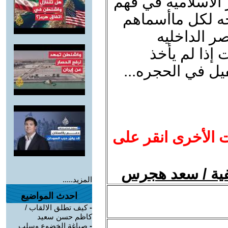
 الاسلاميه في فهم
حه لكل ماأسماهم
ر الداخليه
 إذا لم يأخذ
فيل في الحجره...
ت الأخرى انقر على
ئفية / سعد هجرس
المزيد.....
احدث المواضيع
-
كيف تطلق الالقاب /
كاظم حسن سعيد
-
صياغة الخضوع وسلب