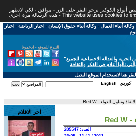
 أنواع الكوكيز نرجو النقر على الزر - موافق - لكي لاتظهر
This website uses cookies to ensure you ge
وكالة أنباء العمال
-
وكالة أنباء حقوق الإنسان
-
اخبار الرياضة
-
اخبار
لوم
التبرع للموقع - ادعمونا
حرية والعدالة الاجتماعية للجميع
"
تى نالها أعلام في الفكر والثقافة
قر هنا لاستخدام الموقع البديل
كوردي
English
نقاذ وتناول الدواء - Red W
اخر الافلام
Red
العدد: 205547
2011 / 1 / 11 - 23:05