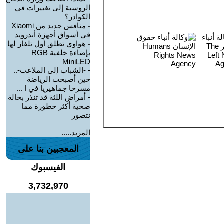
الروسية إلى تغييرات في
الكوادر؟
-
منافس جديد من Xiaomi
في أسواق أجهزة أندرويد
-
هواوي تطلق أول تلفاز لها
بإضاءة خلفية RGB
MiniLED
-
-الشباب إلى الملاعب-..
حين أصبحت الرياضة
مسرحا جماهيريا في ا ...
-
أمراض اللثة قد تنذر بحالة
صحية أكثر خطورة مما
نتصور
المزيد.....
المعجبين بنا على
الفيسبوك
3,732,970