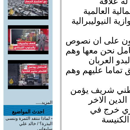
له علاقة
الية العالمية
ية النيوليبرالية
كدون على ان نصوص
امل نحن معها وهم
دو العربان
 تماما عليهم وهم
طني شريف يؤمن
الدين الاخر
المزيد.....
ري خرج في
احدث المواضيع
الكنيسة
-
لماذا ننتقد الثمرة وننسى
البذرة؟ / خالد علي
سليفاني