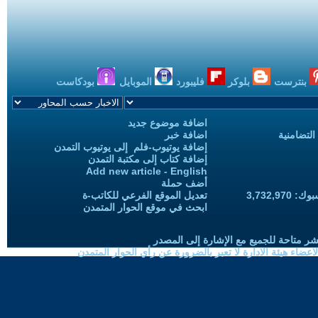
بنترست
بلوكر
فليبورد
الموبايل
بودكاست
اضافة موضوع جديد
التضامنية
اضافة خبر
إضافة يوتيوب-فلم إلى يوتيوب التمدن
إضافة كتاب إلى مكتبة التمدن
Add new article - English
أضف حملة
3,732,97
تعديل الموقع الفرعي للكاتب-ة
ابحث في موقع الحوار المتمدن
شر متاحة للجميع مع الإشارة إلى المصدر
ضاء هيئة الادارة لا تعبر بالضرورة عن رأي الحوار المتمدن