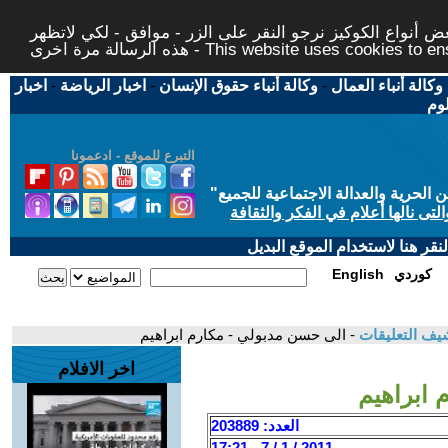
 أنواع الكوكيز نرجو النقر على الزر - موافق - لكي لاتظهر
This website uses cookies to ensure you ge
وكالة أنباء العمال
-
وكالة أنباء حقوق الإنسان
-
اخبار الرياضة
-
اخبار
لوم
التبرع للموقع - ادعمونا
حرية والعدالة الاجتماعية للجميع
"
تى نالها أعلام في الفكر والثقافة
قر هنا لاستخدام الموقع البديل
كوردي
English
يف التعليقات
- الى حسن مدبولي - مكارم ابراهيم
اخر الافلام
 ابراهيم
العدد: 203889
2011 / 1 / 7 - 17:21