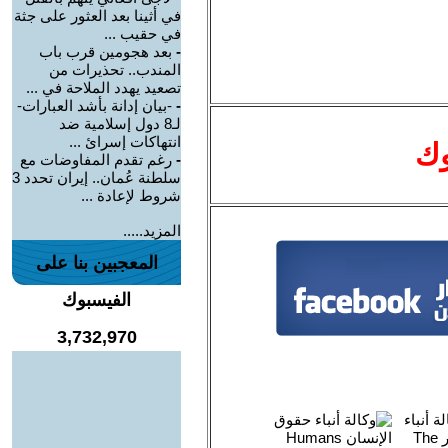
في أثينا بعد العثور على جثة
في حقيب ...
-
بعد هجومين قرب باب
المندب.. تحذيرات من
تصعيد يهدد الملاحة في ...
-
-بيان إدانة بأشد العبارات-
لـ8 دول إسلامية ضد
انتهاكات إسرائ ...
وك
-
رغم تقدم المفاوضات مع
سلطنة عُمان.. إيران تحدد 3
شروط لإعادة ...
المزيد.....
المعجبين بنا على
الفيسبوك
3,732,970