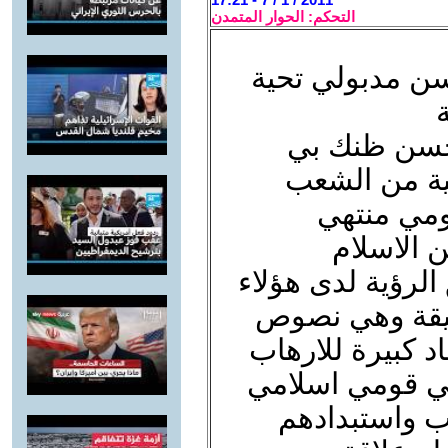
التحكم: الحوار المتمدن
سن مدبولي تحية
حسن ظنك بي
ية من الشعب
ومي منتهي
 الاسلام
رؤية لدى هؤلاء
ضيقة وهي نصوص
د كبيرة للارهاب
بي قومي اسلامي
ب واستبدادهم