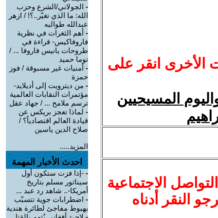
-
الجولاني/الشرع وحزب
الله: ما الذي تغيّر..؟! / ازهر
عبدالله طوالبه
-
أهم الثغرات في نظرية
فاروفاكيس- قراءة في
طروحات يانيس فاروفا ... /
توما حميد
ت الأخرى انقر على
-
أمنيات غير مسبوقة / فوز
حمزة
-
من ديترويت إلى أديلايد-
مؤتمرات النقابات العالمية
واليوم المسيحيين
ترسم ملامح ... / جهاد عقل
-
لماذا تعجز بريكس عن
راهيم
قيادة العالم اقتصادياً؟ /
صلاح الدين ياسين
المزيد.....
احدث الأخبار المهمة
-
-إذا فزت ستكون أول
لتواصل الاجتماعية
سيناتور مسلم بتاريخ
أمريكا-.. شاهد رد عبد ...
نرجو النقر أدناه
-
اضطرابات جوية تتسبّب
بهبوط مفاجئ لطائرة هندية
-
لاجئ أفغاني يُتهم بالقتل