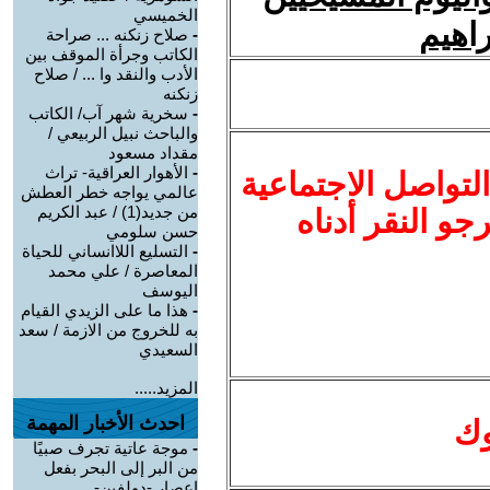
الخميسي
راهيم
-
صلاح زنكنه ... صراحة
الكاتب وجرأة الموقف بين
الأدب والنقد وا ... / صلاح
زنكنه
-
سخرية شهر آب/ الكاتب
والباحث نبيل الربيعي /
مقداد مسعود
-
الأهوار العراقية- تراث
لتواصل الاجتماعية
عالمي يواجه خطر العطش
من جديد(1) / عبد الكريم
نرجو النقر أدناه
حسن سلومي
-
التسليع اللاانساني للحياة
المعاصرة / علي محمد
اليوسف
-
هذا ما على الزيدي القيام
به للخروج من الازمة / سعد
السعيدي
المزيد.....
احدث الأخبار المهمة
وك
-
موجة عاتية تجرف صبيًا
من البر إلى البحر بفعل
إعصار -دولفين-. ...