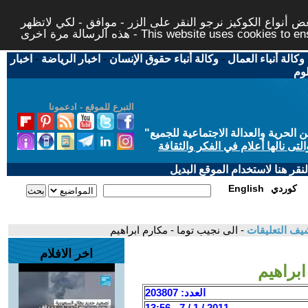
 أنواع الكوكيز نرجو النقر على الزر - موافق - لكي لاتظهر
This website uses cookies to ensure you ge
وكالة أنباء العمال
-
وكالة أنباء حقوق الإنسان
-
اخبار الرياضة
-
اخبار
لوم
التبرع للموقع - ادعمونا
حرية والعدالة الاجتماعية للجميع
"
تى نالها أعلام في الفكر والثقافة
قر هنا لاستخدام الموقع البديل
كوردي
English
يف التعليقات
- الى نجيب توما - مكارم ابراهيم
اخر الافلام
ابراهيم
العدد: 203807
2011 / 1 / 7 - 13:56