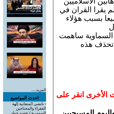
ابين الاسلاميين
 يقرا القران في
يعا بسبب هؤلاء
ل
ن السماوية ساهمت
 تحذف هذه
المزيد.....
ت الأخرى انقر على
احدث المواضيع
-
نانشي المتفانية إلهة
الفقراء والمحتاجين
واليوم المسيحيين
السومرية / عضيد جواد