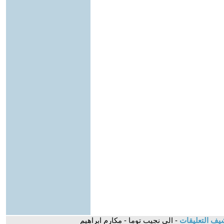
يف التعليقات
- الى نجيب توما - مكارم ابراهيم