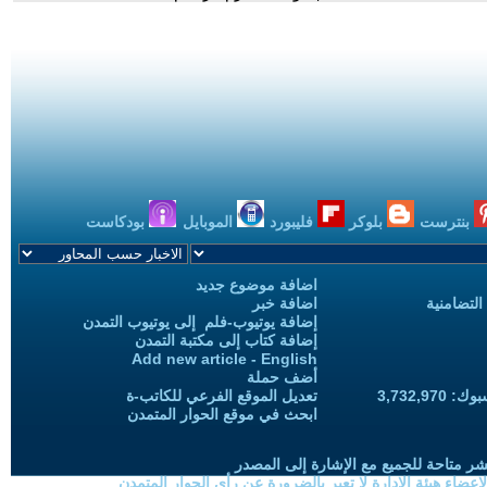
بنترست
بلوكر
فليبورد
الموبايل
بودكاست
اضافة موضوع جديد
التضامنية
اضافة خبر
إضافة يوتيوب-فلم إلى يوتيوب التمدن
إضافة كتاب إلى مكتبة التمدن
Add new article - English
أضف حملة
3,732,97
تعديل الموقع الفرعي للكاتب-ة
ابحث في موقع الحوار المتمدن
شر متاحة للجميع مع الإشارة إلى المصدر
ضاء هيئة الادارة لا تعبر بالضرورة عن رأي الحوار المتمدن