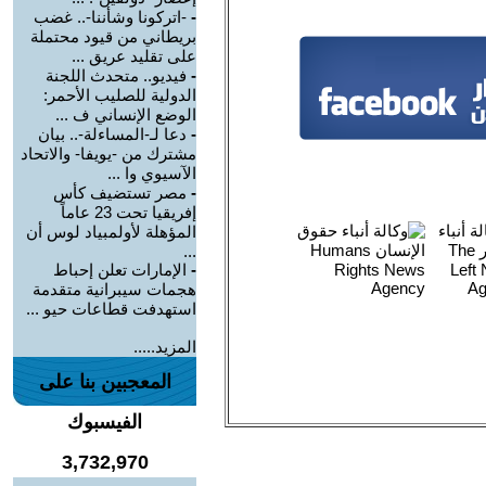
-
-اتركونا وشأننا-.. غضب
بريطاني من قيود محتملة
على تقليد عريق ...
-
فيديو.. متحدث اللجنة
الدولية للصليب الأحمر:
الوضع الإنساني ف ...
-
دعا لـ-المساءلة-.. بيان
مشترك من -يويفا- والاتحاد
الآسيوي وا ...
-
مصر تستضيف كأس
إفريقيا تحت 23 عاماً
المؤهلة لأولمبياد لوس أن
...
-
الإمارات تعلن إحباط
هجمات سيبرانية متقدمة
استهدفت قطاعات حيو ...
المزيد.....
المعجبين بنا على
الفيسبوك
3,732,970