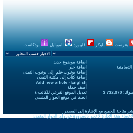
بنترست
بلوكر
فليبورد
الموبايل
بودكاست
اضافة موضوع جديد
التضامنية
اضافة خبر
إضافة يوتيوب-فلم إلى يوتيوب التمدن
إضافة كتاب إلى مكتبة التمدن
Add new article - English
أضف حملة
3,732,97
تعديل الموقع الفرعي للكاتب-ة
ابحث في موقع الحوار المتمدن
شر متاحة للجميع مع الإشارة إلى المصدر
ضاء هيئة الادارة لا تعبر بالضرورة عن رأي الحوار المتمدن