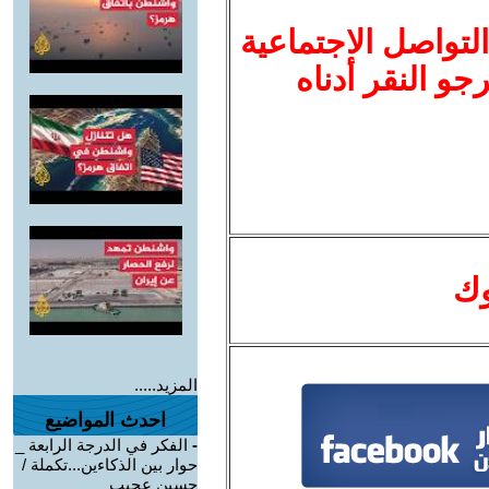
لتواصل الاجتماعية
نرجو النقر أدناه
وك
المزيد.....
احدث المواضيع
-
الفكر في الدرجة الرابعة _
حوار بين الذكاءين...تكملة /
حسين عجيب