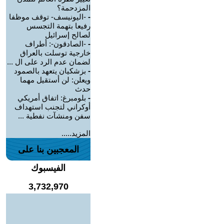
المزدحمة؟
-
-اليونيسف- توقف موظفا
رفيعا بتهمة التجسس
لصالح إسرائيل
-
-الصادقون-: أطراف
خارجية توسلت بالعراق
لضمان عدم الرد على ال ...
-
بزشكيان يتعهد بالصمود
ويعلن: لن أستقيل مهما
حدث
-
بلومبرغ: اتفاق أمريكي
أوكراني لتجنب استهداف
سفن ومنشآت نفطية ...
المزيد.....
المعجبين بنا على
الفيسبوك
3,732,970