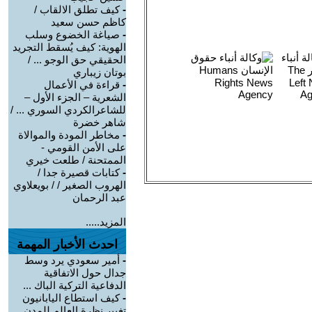
-
كيف تطلق الالقاب /
كاظم حسن سعيد
-
صياغة الخضوع وسلب
الهوية: كيف يُسقط التجريد
الحقيقي حق الوجو ... /
بوتان زيباري
-
قراءة في الأعمال
الشعرية – الجزء الأول –
للشاعرالكردي السوري ... /
شاهر خضرة
-
مخاطر المودة والموالاة
على الأمن القومي -
الممتحنة / طلعت خيري
-
كتابات قصيرة جدا /
الهروب الصغير / / بويعلاوي
عبد الرحمان
المزيد.....
احدث الأخبار المهمة
-
أمير سعودي يرد وسط
جدال حول الاتفاقية
الدفاعية التركية الباك ...
-
كيف استطاع اليابانيون
تغيير نظرة العالم للمدن