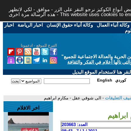
 أنواع الكوكيز نرجو النقر على الزر - موافق - لكي لاتظهر
This website uses cookies to ensure you ge
وكالة أنباء العمال
-
وكالة أنباء حقوق الإنسان
-
اخبار الرياضة
-
اخبار
لوم
التبرع للموقع - ادعمونا
حرية والعدالة الاجتماعية للجميع
"
تى نالها أعلام في الفكر والثقافة
قر هنا لاستخدام الموقع البديل
كوردي
English
يف التعليقات
- الى شوقي عقل - مكارم ابراهيم
اخر الافلام
ابراهيم
العدد: 203663
2011 / 1 / 7 - 08:43