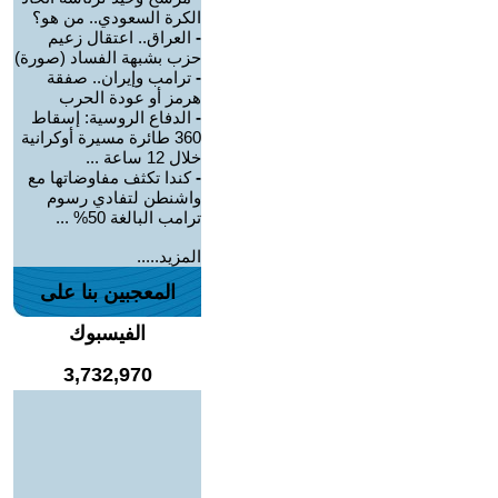
الكرة السعودي.. من هو؟
-
العراق.. اعتقال زعيم
حزب بشبهة الفساد (صورة)
-
ترامب وإيران.. صفقة
هرمز أو عودة الحرب
-
الدفاع الروسية: إسقاط
360 طائرة مسيرة أوكرانية
خلال 12 ساعة ...
-
كندا تكثف مفاوضاتها مع
واشنطن لتفادي رسوم
ترامب البالغة 50% ...
المزيد.....
المعجبين بنا على
الفيسبوك
3,732,970