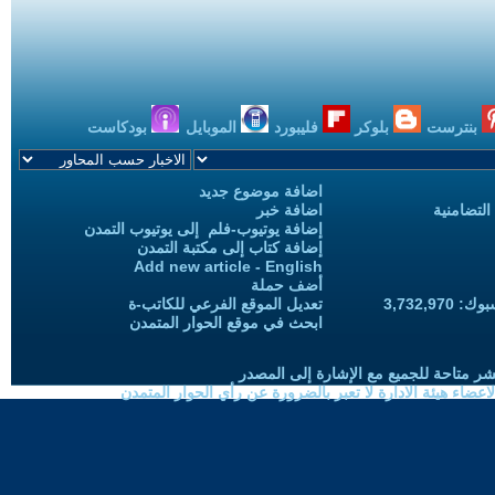
بنترست
بلوكر
فليبورد
الموبايل
بودكاست
اضافة موضوع جديد
التضامنية
اضافة خبر
إضافة يوتيوب-فلم إلى يوتيوب التمدن
إضافة كتاب إلى مكتبة التمدن
Add new article - English
أضف حملة
3,732,97
تعديل الموقع الفرعي للكاتب-ة
ابحث في موقع الحوار المتمدن
شر متاحة للجميع مع الإشارة إلى المصدر
ضاء هيئة الادارة لا تعبر بالضرورة عن رأي الحوار المتمدن