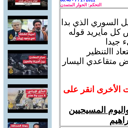
التحكم: الحوار المتمدن
يل السوري الذي بدا
ص كل مايريد قوله
 جيدا
تعاد االتنظير
عض متقاعدي اليسار
ت الأخرى انقر على
واليوم المسيحيين
راهيم