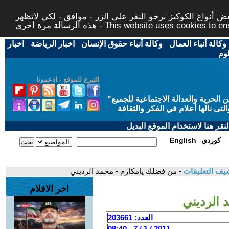
 أنواع الكوكيز نرجو النقر على الزر - موافق - لكي لاتظهر
This website uses cookies to ensure you ge
وكالة أنباء العمال
-
وكالة أنباء حقوق الإنسان
-
اخبار الرياضة
-
اخبار
لوم
التبرع للموقع - ادعمونا
حرية والعدالة الاجتماعية للجميع
"
تى نالها أعلام في الفكر والثقافة
قر هنا لاستخدام الموقع البديل
كوردي
English
يف التعليقات
- من فضلك يامكارم - محمد الرديني
اخر الافلام
 الرديني
العدد: 203661
2011 / 1 / 7 - 08:40