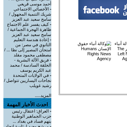
أحمد موسى قريعي
-
الأخصائي الاجتماعي
شريك التنمية المجهول /
سامح سعيد عبد العزيز
-
كيف يفسر علم الاجتماع
ظاهرة الهجرة الجماعية /
سامح سعيد عبد العزيز
-
إعادة هندسة التعليم
الثانوي في مصر: من
امتحان المصير إلى نظا ... /
مصطفى محمود مقلد
-
فريق الألة البشرية -
الحلقة السادسة / محمد
عبد الكريم يوسف
-
في الولايات المتحدة
نجاحات اليساريين تتواصل /
رشيد غويلب
المزيد.....
احدث الأخبار المهمة
-
العراق: اعتقال رئيس
حزب الجماهير الوطنية
بتهم فساد في بغداد ...
-
مرشح وحيد لرئاسة اتحاد