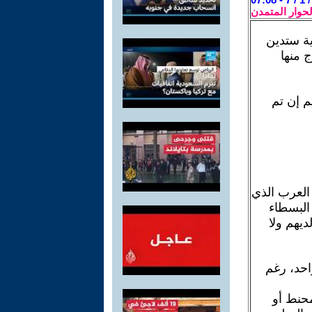
لحوار المتمدن
ية ستدين
 منها
 إن تم
العرب الذي
 البسطاء
ديهم ولا
واحد، رغم
محنط أو