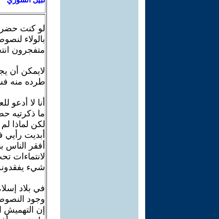
لو كنت حضرتك
بالولاء لنصوص
متفجرون انت
لايمكن أن ي
طرده منه فس
أنا لا أدعو ل
ما ذكرتيه ح
لكن لماذا لم 
أبديت رأيي ف
أفقر الناس ب
لانتماءات تحت
شيء يفقدونه،
في بلاد إسلام
وجود النصوص
إن التهميش ا