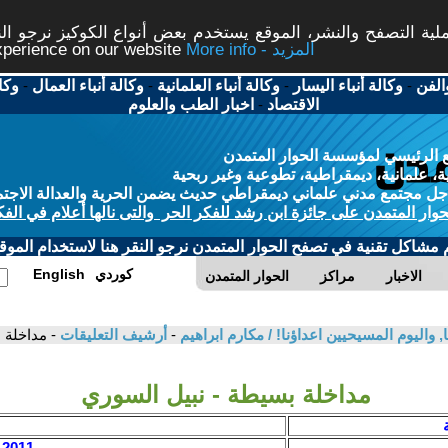
ة التصفح والنشر، الموقع يستخدم بعض أنواع الكوكيز نرجو النق
More info - المزيد
experience on our website
الفن
-
وكالة أنباء اليسار
-
وكالة أنباء العلمانية
-
وكالة أنباء العمال
-
وكا
الاقتصاد
-
اخبار الطب والعلوم
 الرئيسي لمؤسسة الحوار المتمدن
، علمانية، ديمقراطية، تطوعية وغير ربحية
ل مجتمع مدني علماني ديمقراطي حديث يضمن الحرية والعدالة الاجتم
حوار المتمدن على جائزة ابن رشد للفكر الحر والتى نالها أعلام في الفك
م مشاكل تقنية في تصفح الحوار المتمدن نرجو النقر هنا لاستخدام الموقع
كوردي
English
الاخبار
مراكز
الحوار المتمدن
, واليوم المسيحيين اعداؤنا! / مكارم ابراهيم
-
أرشيف التعليقات
- مداخلة 
مداخلة بسيطة - نبيل السوري
2011 / 1 / 7 - 07:08