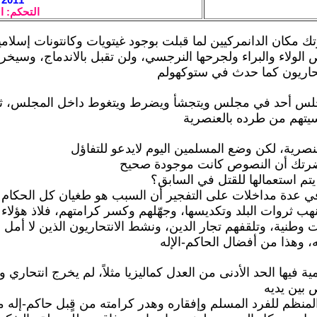
التحكم: ا
 مكان الدانمركيين لما قبلت بوجود غيتويات وكانتونات إسلام
 الولاء والبراء ولجرحها النرجسي، ولن تقبل بالاندماج، وسيخرج
حاريون كما حدث في ستوكهولم
جلس أحد في مجلس ويتجشأ ويضرط ويتغوط داخل المجلس، ثم
يتهم من طرده بالعنصرية
لعنصرية، لكن وضع المسلمين اليوم لايدعو للتفاؤل
ضرتك أن النصوص كانت موجودة صحيح
يتم استعمالها للقتل في السابق؟
ي عدة مداخلات على التفجير أن السبب هو طغيان كل الحكام 
نهب ثروات البلد وتكديسها، وجهّلهم وكسر كرامتهم، فلاذ هؤلاء
 وطنية، وتلقفهم تجار الدين، ونشط الانتحاريون الذين لا أمل ل
 وهذا من أفضال الحاكم-الإله
ية فيها الحد الأدنى من العدل كماليزيا مثلاً، لم يخرج انتحاري 
 بين يديه
لمنظم للفرد المسلم وإفقاره وهدر كرامته من قٍبل حاكم-إله 