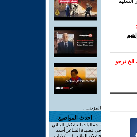
 السليم
اهيم
.. الخ نرجو
المزيد.....
احدث المواضيع
-
جماليات التشكيل البنائي
في قصيدة الشاعر أحمد
فشلان الوائلي { ... / ذياب