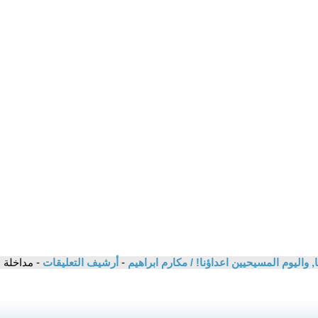
, واليوم المسيحيين اعداؤنا! / مكارم ابراهيم
-
أرشيف التعليقات
- مداخلة 