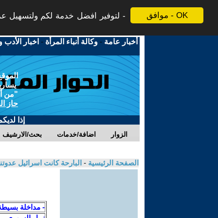
موافق - OK
لتوفير افضل خدمة لكم ولتسهيل عملي
أخبار عامة
-
وكالة أنباء المرأة
-
اخبار الأدب و
الموقع
يسارية
"من أج
حاز ال
إذا لديك
الزوار
اضافة/خدمات
بحث/الارشيف
الصفحة الرئيسية
-
البارحة كانت اسرائيل عدوتنا
- مداخلة بسيطة
نبيل السوري