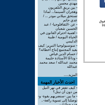
مهدي محسن
-
بين بريق التلفزيون
وهجران السينما... لماذا
تستحق ميلاني مودر ... /
عدي حاتم
-
عن -الثقافلوجيا- / عبد
الحسين شعبان
-
اهمية احترام القانون في
الحياة اليومية / ظبية
الدليمي
-
سوسيولوجيا التبرير: كيف
يعيد المجتمع إنتاج أخطائه؟
/ حسام الدين فياض
-
وداعًا الأستاذة حليمة
محمد عبدالله / سعد محمد
عبدالله
المزيد.....
احدث الأخبار المهمة
-
كيف تقفز في نهر النيل
من دون أن تبتل؟
-
ما بين -سنضربهم بقوة- و-
توصلنا إلى تسوية رائعة-..
هذه خطابات ...