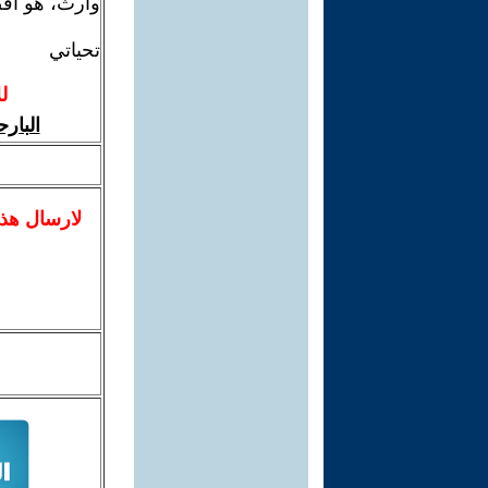
وارث، هو أفض
تحياتي
ل
البار
لا
رسال
هذ