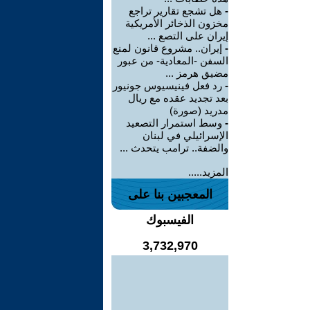
-
هل تشجع تقارير تراجع
مخزون الذخائر الأمريكية
إيران على التصع ...
-
إيران.. مشروع قانون لمنع
السفن -المعادية- من عبور
مضيق هرمز ...
-
رد فعل فينيسيوس جونيور
بعد تجديد عقده مع ريال
مدريد (صورة)
-
وسط استمرار التصعيد
الإسرائيلي في لبنان
والضفة.. ترامب يتحدث ...
المزيد.....
المعجبين بنا على
الفيسبوك
3,732,970