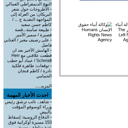
النهج الديمقراطي العمالي
-
الأطروحات حول شعر
البريكان: من العزلة إلى
المواجهة النقدية ج ... /
كاظم حسن سعيد
-
طبيعة صامتة...قصة
قصيرة / سمير الأمير
-
على رصيف مغبر / العتابي
فاضل
-
الهامش الأخير بعد ان
قطعت علاقتي مع Herr
Schmidt / عماد أبو حطب
-
توقعات: ظاهرة فلكية
نادرة / كاظم فنجان
الحمامي
المزيد.....
احدث الأخبار المهمة
-
شاهد.. نائب ترشق رئيس
وزراء كوسوفو المؤقت
بالبيض
-
الدفاع الروسية: إسقاط
153 مسيرة أوكرانية فوق
عدة مناطق روسية ...