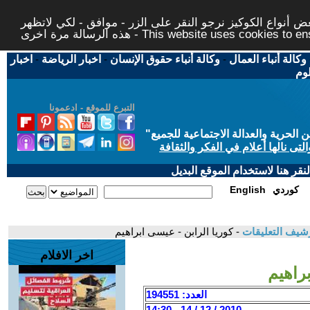
 أنواع الكوكيز نرجو النقر على الزر - موافق - لكي لاتظهر
This website uses cookies to ensure you ge
وكالة أنباء العمال
-
وكالة أنباء حقوق الإنسان
-
اخبار الرياضة
-
اخبار
لوم
التبرع للموقع - ادعمونا
حرية والعدالة الاجتماعية للجميع
"
تى نالها أعلام في الفكر والثقافة
قر هنا لاستخدام الموقع البديل
كوردي
English
شيف التعليقات
- كوريا الرابن - عيسى ابراهيم
اخر الافلام
براهيم
العدد: 194551
2010 / 12 / 14 - 14:30