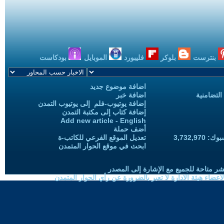
بنترست
بلوكر
فليبورد
الموبايل
بودكاست
اضافة موضوع جديد
التضامنية
اضافة خبر
إضافة يوتيوب-فلم إلى يوتيوب التمدن
إضافة كتاب إلى مكتبة التمدن
Add new article - English
أضف حملة
3,732,97
تعديل الموقع الفرعي للكاتب-ة
ابحث في موقع الحوار المتمدن
شر متاحة للجميع مع الإشارة إلى المصدر
ضاء هيئة الادارة لا تعبر بالضرورة عن رأي الحوار المتمدن