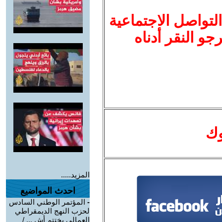
لتواصل الاجتماعية
نرجو النقر أدناه
وك
المزيد.....
احدث المواضيع
-
المؤتمر الوطني السادس
لحزب النهج الديمقراطي
العمالي يختتم أش ... /