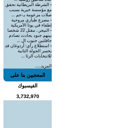
-
الشرطة البريطانية تحقق
مع مؤسسة خيرية بسبب
صلات مزعومة بـ-حم ...
-
مصرع طياري مروحية
إطفاء في يوتا الأمريكية
-
النيجر.. مقتل 22 شخصا
بينهم جنود بحادث تصادم
حافلتين جنوب ال ...
-
استطلاع رأي: أردوغان قد
يخسر الجولة الثانية
للانتخابات الرئا ...
المزيد.....
المعجبين بنا على
الفيسبوك
3,732,970