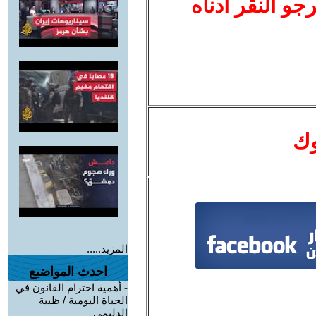
نرجو النقر أدناه
وك
المزيد.....
احدث المواضيع
-
أهمية احترام القانون في
الحياة اليومية / ظبية
الدليمي