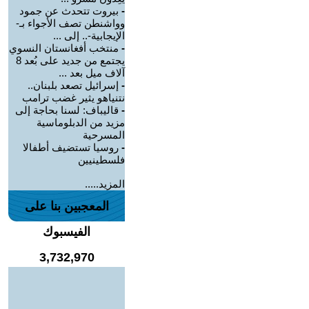
-
بيروت تتحدث عن جمود
وواشنطن تصف الأجواء بـ-
الإيجابية-.. إلى ...
-
منتخب أفغانستان النسوي
يجتمع من جديد على بُعد 8
آلاف ميل بعد ...
-
إسرائيل تصعد بلبنان..
نتنياهو يثير غضب ترامب
-
قاليباف: لسنا بحاجة إلى
مزيد من الدبلوماسية
المسرحية
-
روسيا تستضيف أطفالا
فلسطينيين
المزيد.....
المعجبين بنا على
الفيسبوك
3,732,970