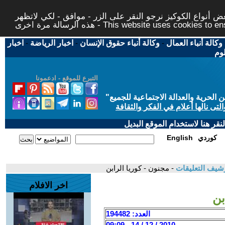
 أنواع الكوكيز نرجو النقر على الزر - موافق - لكي لاتظهر
This website uses cookies to ensure you ge
وكالة أنباء العمال
-
وكالة أنباء حقوق الإنسان
-
اخبار الرياضة
-
اخبار
لوم
التبرع للموقع - ادعمونا
حرية والعدالة الاجتماعية للجميع
"
تى نالها أعلام في الفكر والثقافة
قر هنا لاستخدام الموقع البديل
كوردي
English
شيف التعليقات
- مجنون - كوريا الرابن
اخر الافلام
بن
العدد: 194482
2010 / 12 / 14 - 09:09