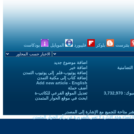
بنترست
بلوكر
فليبورد
الموبايل
بودكاست
اضافة موضوع جديد
التضامنية
اضافة خبر
إضافة يوتيوب-فلم إلى يوتيوب التمدن
إضافة كتاب إلى مكتبة التمدن
Add new article - English
أضف حملة
3,732,97
تعديل الموقع الفرعي للكاتب-ة
ابحث في موقع الحوار المتمدن
شر متاحة للجميع مع الإشارة إلى المصدر
ضاء هيئة الادارة لا تعبر بالضرورة عن رأي الحوار المتمدن