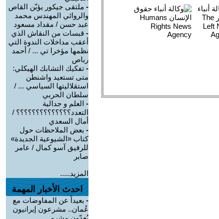
-
ملتقى جيكور يؤبّن القاص
والروائي المهندس محمد
عبد حسن / مقداد مسعود
-
قبسات من النقاش الذي
أعقب مداخلات الندوة التي
نظمها مؤخرا تي ... / أحمد
رباص
-
تفكيك التشابك الهيكلي:
متى تستعيد واشنطن
استقلاليتها السياسي ... /
سلطان الحربي
-
العلم و جدالية
التعدد؟؟؟؟؟؟؟؟؟؟؟؟؟؟ /
أمال السعدي
-
بعض الملاحظات حول
كتاب «الشيوعية الجديدة»
للرفيق آسو كمال / عامر
صابر
المزيد.....
احدث الأخبار المهمة
-
بعيداً عن المفاوضات مع
عُمان.. مشرعون إيرانيون
يُعِدّون مشرو ...