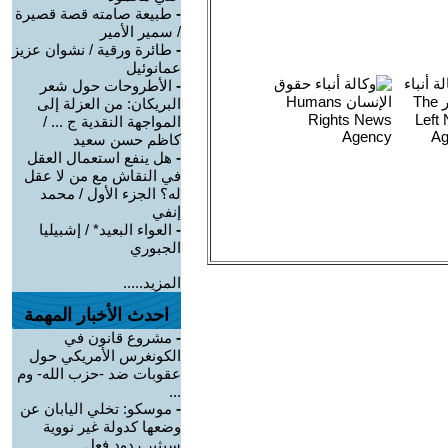
-
طبيعة صامته قصة قصيرة
/ سمير الأمير
-
طائرة ورقية / نشوان عزيز
عمانوئيل
-
الأطروحات حول شعر
البريكان: من العزلة إلى
المواجهة النقدية ج ... /
كاظم حسن سعيد
-
هل ينفع استعمال العقل
في النقاش مع من لا عقل
له؟ الجزء الأول / محمد
إنفي
-
العواء البعيد* / إشبيليا
الجبوري
المزيد.....
احدث الأخبار المهمة
-
مشروع قانون في
الكونغرس الأمريكي حول
عقوبات ضد -حزب الله- وم
...
-
موسكو: تخلي اليابان عن
وضعها كدولة غير نووية
سيثير ردود فعل ...