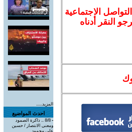
لتواصل الاجتماعية
نرجو النقر أدناه
وك
المزيد.....
احدث المواضيع
-
8/8 .. ذاكرة الصمود
ومعنى الانتصار / حسين
علي محمود