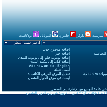
بنترست
بلوكر
فليبورد
الموبايل
بودكاست
اضافة موضوع جديد
التضامنية
اضافة خبر
إضافة يوتيوب-فلم إلى يوتيوب التمدن
إضافة كتاب إلى مكتبة التمدن
Add new article - English
أضف حملة
3,732,97
تعديل الموقع الفرعي للكاتب-ة
ابحث في موقع الحوار المتمدن
شر متاحة للجميع مع الإشارة إلى المصدر
ضاء هيئة الادارة لا تعبر بالضرورة عن رأي الحوار المتمدن