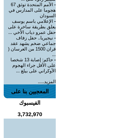
-
الأمم المتحدة توثق 67
هجوما على المدارس في
السودان
-
الإعلامي باسم يوسف
يعلق بطريقة ساخرة على
حفل عمرو دياب الأخي ...
-
نيجيريا.. حفل زفاف
جماعي ضخم يشهد عقد
قران 1500 من العرسان (
...
-
حاكم: إصابة 13 شخصا
على الأقل جراء الهجوم
الأوكراني على بيلغ ...
المزيد.....
المعجبين بنا على
الفيسبوك
3,732,970