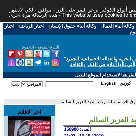
 أنواع الكوكيز نرجو النقر على الزر - موافق - لكي لاتظهر
This website uses cookies to ensure you ge
وكالة أنباء العمال
-
وكالة أنباء حقوق الإنسان
-
اخبار الرياضة
-
اخبار
لوم
التبرع للموقع - ادعمونا
حرية والعدالة الاجتماعية للجميع
"
تى نالها أعلام في الفكر والثقافة
قر هنا لاستخدام الموقع البديل
كوردي
English
وق اقرأ مسبات ربك - عبد العزيز السالم
اخر الافلام
 العزيز السالم
العدد: 150980
2010 / 8 / 10 - 21:03