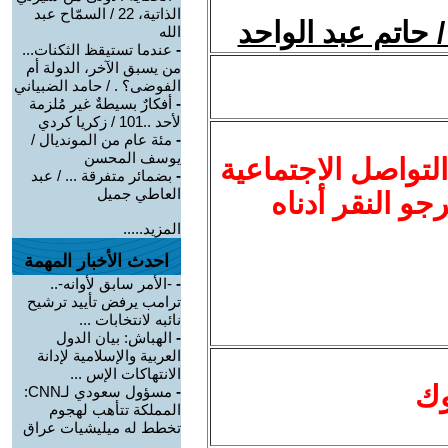
الذاتية، 22 / السمّاح عبد
 حاتم عبد الواحد
الله
-
عندما تستيقظ الثكنات...
من يسبق الآخر، الدولة أم
الفوضى؟ . / حامد الضبياني
-
أفكارٌ بسيطةٌ غير مُلزمة
لأحد ..101 / زكريا كردي
-
مئة عام من المونديال /
يوسف المحسن
لتواصل الاجتماعية
-
بضمائر متفرقة ... / عبد
العاطي جميل
نرجو النقر أدناه
المزيد.....
احدث الأخبار المهمة
-
-الأمر سابق لأوانه-..
ترامب يرفض تأييد ترشيح
نائبه لانتخابات ...
-
الهباش: بيان الدول
العربية والإسلامية لإدانة
الانتهاكات الإس ...
وك
-
مسؤول سعودي لـCNN:
المملكة تتأهب لهجوم
تخطط له ميليشيات عراق
...