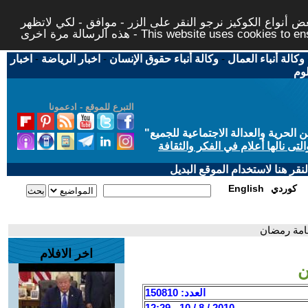
 أنواع الكوكيز نرجو النقر على الزر - موافق - لكي لاتظهر
This website uses cookies to ensure you ge
وكالة أنباء العمال
-
وكالة أنباء حقوق الإنسان
-
اخبار الرياضة
-
اخبار
لوم
التبرع للموقع - ادعمونا
حرية والعدالة الاجتماعية للجميع
"
تى نالها أعلام في الفكر والثقافة
قر هنا لاستخدام الموقع البديل
كوردي
English
سامة رمضان
اخر الافلام
ن
العدد: 150810
2010 / 8 / 10 - 12:29