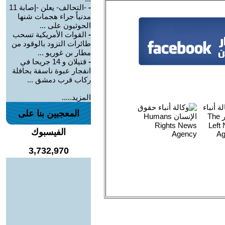
-
-التحالف- يعلن -إصابة 11
مدنياً جراء هجمات شنها
الحوثيون على ...
-
القوات الأمريكية تسحب
طائرات التزود بالوقود من
مطار بن غوريو ...
-
قتيلان و 14 جريحا في
انفجار عبوة ناسفة بحافلة
ركاب قرب دمشق ...
المزيد.....
المعجبين بنا على
الفيسبوك
3,732,970