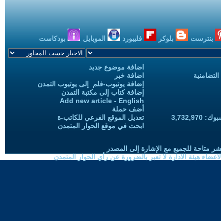
بنترست
بلوكر
فليبورد
الموبايل
بودكاست
اضافة موضوع جديد
التضامنية
اضافة خبر
إضافة يوتيوب-فلم إلى يوتيوب التمدن
إضافة كتاب إلى مكتبة التمدن
Add new article - English
أضف حملة
3,732,97
تعديل الموقع الفرعي للكاتب-ة
ابحث في موقع الحوار المتمدن
شر متاحة للجميع مع الإشارة إلى المصدر
ضاء هيئة الادارة لا تعبر بالضرورة عن رأي الحوار المتمدن