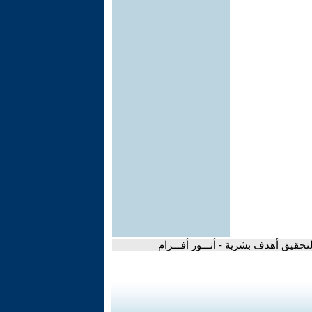
حقيق أهدف بشرية - أتـــور أفـــرام