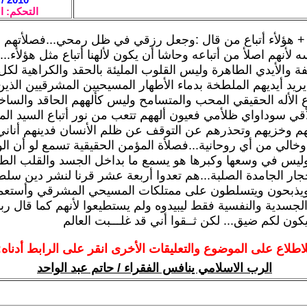
التحكم: ا
+ هؤلأء أتباع من قال :وجعل رزقي في ظل رمحي...فصلأتهم لأ 
لأنهم اصلأ من أتباعه وحاشا أن يكون لألهنا أتباع مثل هؤلأء...ف
فة والأيدي الطاهرة وليس القلوب المليئة بالحقد والكراهية ل
 يريد أيديهم الملطخة بدماء الأطهار المسيحيين المشرقيين الذين
اع الأله الحقيقي المحب والمتسامح وليس كألههم الحاقد والس
لأقي سوداواي ظلأمي فعيون ألههم تتعب من نور أتباع السيد المس
 وخزيهم وتحذرهم عن التوقف عن ظلم الأنسان فدينهم أناني 
خالي من أي روحانية...فصلأة المؤمن الحقيقية تسمع لو أن الو
ليس في وسعها وكبرها هو يسمع ما بداخل الجسد والقلب الط
جار الجامدة الصلبة...هم تعدوا أربعة عشر قرنا لنشر دين س
ويذبحون ويتسلطون على ممتلكات المسيحي المشرقي وأستعملوا
لجسدية والنفسية فقط ليبيدوه ولم يستطيعوا لأنهم كما قال ربه
ون لكم ضيق... لكن ثــقوا أني قد غلـــبت العالم
لاطلاع على الموضوع والتعليقات الأخرى انقر على الرابط أدناه:
الرب الاسلامي ينافس الفقراء / حاتم عبد الواحد