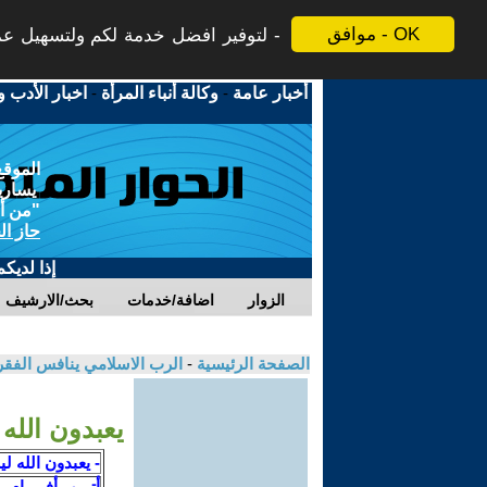
موافق - OK
لتوفير افضل خدمة لكم ولتسهيل عملي
أخبار عامة
-
وكالة أنباء المرأة
-
اخبار الأدب و
الموقع
يسارية
"من أج
حاز ال
إذا لديك
الزوار
اضافة/خدمات
بحث/الارشيف
الصفحة الرئيسية
-
الرب الاسلامي ينافس الفقرا
يعبدون الله
- يعبدون الله 
أتـــور أفـــرام