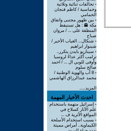
-
تحالفات ثنائية وثلاثية
وخماسية / كاظم فنجان
الحمامي
-
بين ظهور مجتبى واتفاق
مكة 🕋 : هل تستيقظ
المنطقة على ... / مروان
صباح
-
شنكال... الغياب الأخير /
شينوار ابراهيم
-
سيناريو بايدن يتكرر..
ترامب أكثر عداءً لروسيا
وأوفى للوبي ال ... / احمد
صالح سلوم
-
8 آب والهوية الوطنية /
محمد عبدالرزاق الهاشمي
المزيد.....
احدث الأخبار المهمة
-
إسرائيل متهمة باستخدام
علم الآثار كسلاح في
المواقع الأثرية ف ...
-
بسبب استخدام الأسلحة
الكيماوية.. أمراض مميتة
تهدد حياة السود ...