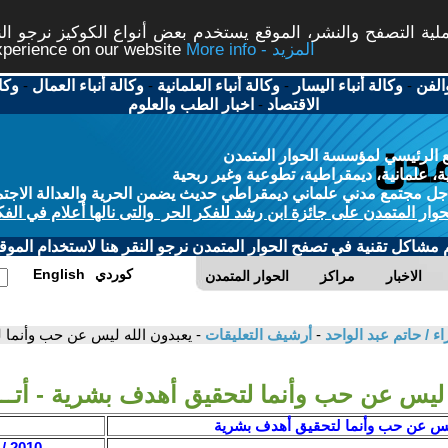
ة التصفح والنشر، الموقع يستخدم بعض أنواع الكوكيز نرجو النق
More info - المزيد
experience on our website
الفن
-
وكالة أنباء اليسار
-
وكالة أنباء العلمانية
-
وكالة أنباء العمال
-
وكا
الاقتصاد
-
اخبار الطب والعلوم
 الرئيسي لمؤسسة الحوار المتمدن
، علمانية، ديمقراطية، تطوعية وغير ربحية
ل مجتمع مدني علماني ديمقراطي حديث يضمن الحرية والعدالة الاجتم
حوار المتمدن على جائزة ابن رشد للفكر الحر والتى نالها أعلام في الفك
م مشاكل تقنية في تصفح الحوار المتمدن نرجو النقر هنا لاستخدام الموقع
كوردي
English
الاخبار
مراكز
الحوار المتمدن
ء / حاتم عبد الواحد
-
أرشيف التعليقات
- يعبدون الله ليس عن حب وأنما لت
 ليس عن حب وأنما لتحقيق أهدف بشرية - أتـــو
ليس عن حب وأنما لتحقيق أهدف بشرية
2010 / 8 / 10 - 09:35