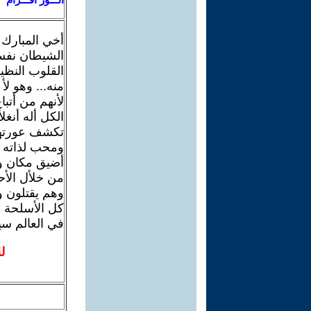
أخي المبارك 
الشيطان نفسه 
القلوب النظي
منه... وهو لأ
لأنهم من أتب
الكل أله أنغ
تكشف عورتهم
ومحب لذاته و
أضيق مكان و
من خلأل الأح
وهم يقتلون 
كل الأسلحة ا
في العالم سيك
ل