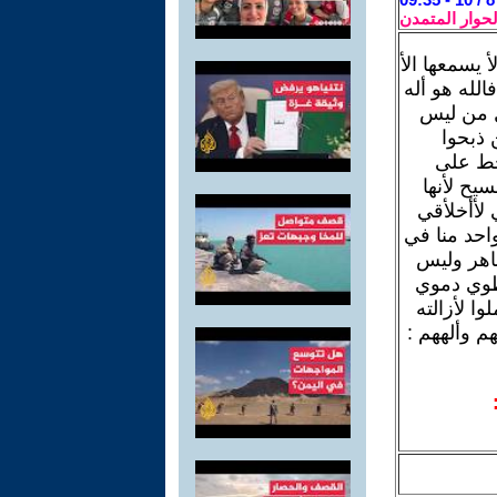
لحوار المتمدن
يسمعها الأ
الله هو أله
كل من ليس
 ذبحوا
اخط على
يح لأنها
لأأخلأقي
احد منا في
اهر وليس
لطوي دموي
 لأزالته
م وألههم :