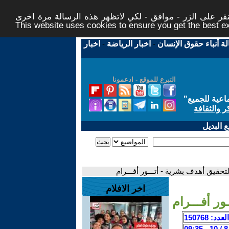
ر على الزر - موافق - لكي لاتظهر هذه الرسالة مرة اخرى -
This website uses cookies to ensure you get the best 
لة أنباء حقوق الإنسان
-
اخبار الرياضة
-
اخبار
التبرع للموقع - ادعمونا
اعية للجميع
"
ر والثقافة
 البديل
حقيق أهدف بشرية - أتـــور أفـــرام
اخر الافلام
ر أفـــرام
العدد: 150768