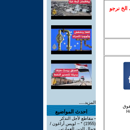
.. الخ نرجو
المزيد.....
احدث المواضيع
-
مقاطع لأجل التذكر
(1955) * – لويس أراغون /
جمال الدين العمارتي