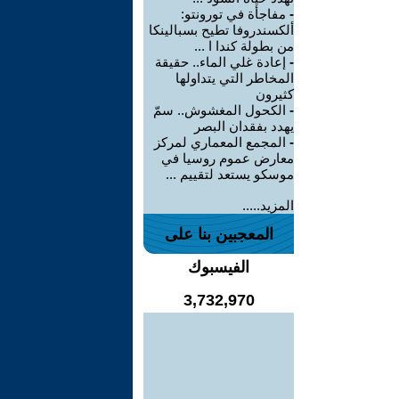
-
مفاجأة في تورونتو:
ألكسندروفا تطيح بسبالينكا
من بطولة كندا ا ...
-
إعادة غلي الماء.. حقيقة
المخاطر التي يتداولها
كثيرون
-
الكحول المغشوش.. سمّ
يهدد بفقدان البصر
-
المجمع المعماري لمركز
معارض عموم روسيا في
موسكو يستعد لتقييم ...
المزيد.....
المعجبين بنا على
الفيسبوك
3,732,970