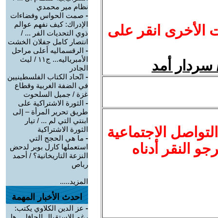
نظام مير محمدي
-
صمت الحواس وفضاءات
الإدراك: كيف نفهم عوالم
ت الأخرى انقر على
ذوي التحديات الفر ... /
انتصار كامل جفلان الخشت
-
الرقسماليه أعلى مراحل
الأمبرياليه... ج١١ / ليث
الجادر
-
اتّحاد الكتاب الفلسطينيين
في الضفة الغربية وقطاع
غزة / جميل السلحوت
-
الثورة الاشتراكية على
طريق تحرير المرأة – إلى
ابنتي التي لم ... / تيار
لتواصل الاجتماعية
الثورة الاشتراكية
-
ما هي الحجج التي
نرجو النقر أدناه
استعملها كارل بوبر لدحض
النزعة التاريخانية؟ / أحمد
رباص
المزيد.....
احدث الأخبار المهمة
-
عز الدين الكلاوي يكتب:
رغم الاستقبال الحافل.. هل