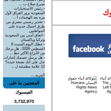
تسرع صلاح ب ...
-
رئيس الاستخبارات
وك
السعودية يزور العراق لأول
مرة بعد الهجمات ا ...
-
تحذير رسمي مصري من
طرق احتيال جديدة على
المواطنين
-
اتفاق أمني بين السعودية
وتركيا وباكستان
-
حظك اليوم السبت 8
اغسطس 2026.. هل برجك
من الأبراج الأكثر حظً ...
-
هل يرسل جسمك إشارات
تدل على أنك بصحة جيدة؟
12 علامة مطمئنة ل ...
المزيد.....
المعجبين بنا على
الفيسبوك
3,732,970