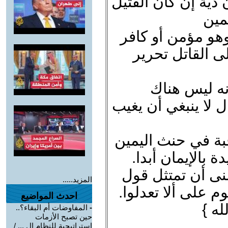
دية إن كان القتيل
مين
وهو مؤمن أو كافر
ى القاتل تحرير
نه ليس هناك
ل لا ينبغي أن يغيب
بة في حنث اليمين
 بالإيمان أبدا.
نى أن تمتثل قول
المزيد.....
م على ألا تعدلوا.
احدث المواضيع
له }
-
المفاوضات أم البقاء؟..
حين تصبح الأزمات
استراتيجية للنظام ال ... /