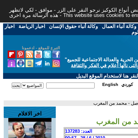
 أنواع الكوكيز نرجو النقر على الزر - موافق - لكي لاتظهر
This website uses cookies to ensure you ge
وكالة أنباء العمال
-
وكالة أنباء حقوق الإنسان
-
اخبار الرياضة
-
اخبار
لوم
التبرع للموقع - ادعمونا
حرية والعدالة الاجتماعية للجميع
"
تى نالها أعلام في الفكر والثقافة
قر هنا لاستخدام الموقع البديل
كوردي
English
أصل - محمد من المغرب
اخر الافلام
د من المغرب
العدد: 137283
2010 / 6 / 28 - 00:57