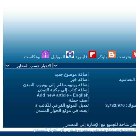
بنترست
بلوكر
فليبورد
الموبايل
بودكاست
اضافة موضوع جديد
التضامنية
اضافة خبر
إضافة يوتيوب-فلم إلى يوتيوب التمدن
إضافة كتاب إلى مكتبة التمدن
Add new article - English
أضف حملة
3,732,97
تعديل الموقع الفرعي للكاتب-ة
ابحث في موقع الحوار المتمدن
شر متاحة للجميع مع الإشارة إلى المصدر
ضاء هيئة الادارة لا تعبر بالضرورة عن رأي الحوار المتمدن