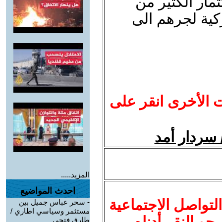
ثمار الكثير من
كية لجرهم الى
ت الأخرى انقر على
المزيد.....
احدث المواضيع
لتواصل الاجتماعية
-
سحر عباس جميل بين
مستثمر وسياسي اطاري /
نرجو النقر أدناه
طارق فتحي