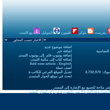
بنترست
بلوكر
فليبورد
الموبايل
بودكاست
اضافة موضوع جديد
التضامنية
اضافة خبر
إضافة يوتيوب-فلم إلى يوتيوب التمدن
إضافة كتاب إلى مكتبة التمدن
Add new article - English
أضف حملة
3,732,97
تعديل الموقع الفرعي للكاتب-ة
ابحث في موقع الحوار المتمدن
شر متاحة للجميع مع الإشارة إلى المصدر
ضاء هيئة الادارة لا تعبر بالضرورة عن رأي الحوار المتمدن