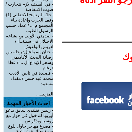
-
في الصيف لازم نتحارب /
صوت الانتفاضة
-
15. البرنامج الانتقالي (1)..
وقف الحرب وإعادة بناء
المجتمع م ... / عماد حسب
الرسول الطيب
-
صدمتي الأولى مع بشاعة
الاحتلال في سبتة..!! /
ادريس الواغيش
-
حنان إسماعيل: رحلة بين
وك
رصانة البحث الأكاديمي
وسحر الإبداع ال ... / عطا
درغام
-
قصيدة في تأبين الأديب
محمد عبد حسن / مقداد
مسعود
المزيد.....
احدث الأخبار المهمة
-
رئيس فنلندي سابق يدعو
أوروبا للدخول في حوار مع
روسيا ويذكر س ...
-
مصرع مهاجر حاول بلوغ
سبتة بطائرة شراعية