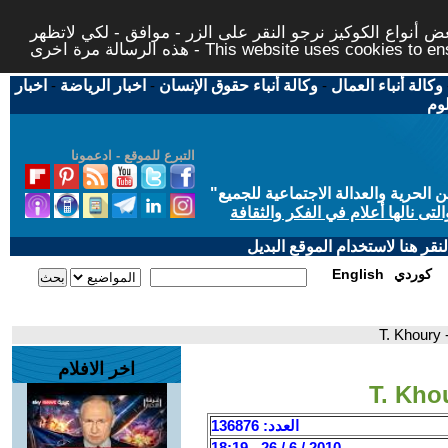
 أنواع الكوكيز نرجو النقر على الزر - موافق - لكي لاتظهر
This website uses cookies to ensure you ge
وكالة أنباء العمال
-
وكالة أنباء حقوق الإنسان
-
اخبار الرياضة
-
اخبار
لوم
التبرع للموقع - ادعمونا
حرية والعدالة الاجتماعية للجميع
"
تى نالها أعلام في الفكر والثقافة
قر هنا لاستخدام الموقع البديل
كوردي
English
T
اخر الافلام
العدد: 136876
2010 / 6 / 26 - 18:19