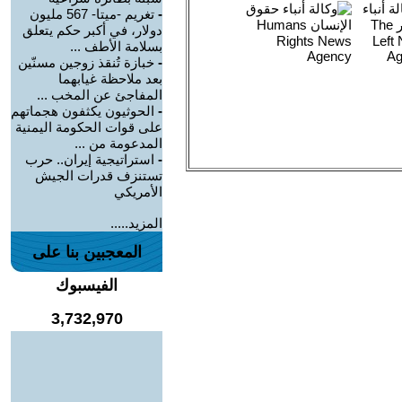
-
تغريم -ميتا- 567 مليون
دولار، في أكبر حكم يتعلق
بسلامة الأطف ...
-
خبازة تُنقذ زوجين مسنّين
بعد ملاحظة غيابهما
المفاجئ عن المخب ...
-
الحوثيون يكثفون هجماتهم
على قوات الحكومة اليمنية
المدعومة من ...
-
استراتيجية إيران.. حرب
تستنزف قدرات الجيش
الأمريكي
المزيد.....
المعجبين بنا على
الفيسبوك
3,732,970