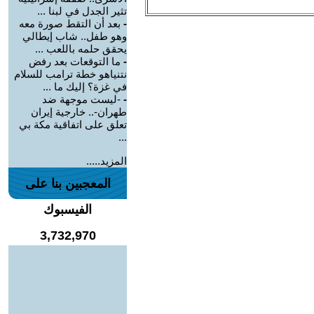
تثير الجدل في لبنا ...
-
بعد أن التقط صورة معه
وهو طفل.. شاب إيطالي
يحقق حلمه باللعب ...
-
ما التوقعات بعد رفض
نتنياهو خطة ترامب للسلام
في غزة؟ إليك ما ...
-
-ليست موجهة ضد
طهران-.. خارجية إيران
تعلق على اتفاقية مكة بي
...
المزيد.....
المعجبين بنا على
الفيسبوك
3,732,970