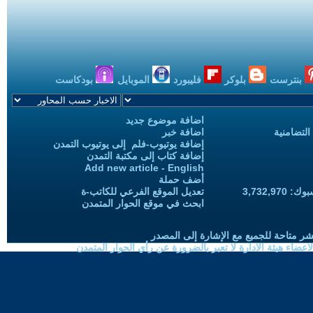
بنترست
بلوكر
فليبورد
الموبايل
بودكاست
اضافة موضوع جديد
التضامنية
اضافة خبر
إضافة يوتيوب-فلم إلى يوتيوب التمدن
إضافة كتاب إلى مكتبة التمدن
Add new article - English
أضف حملة
3,732,97
تعديل الموقع الفرعي للكاتب-ة
ابحث في موقع الحوار المتمدن
شر متاحة للجميع مع الإشارة إلى المصدر
ضاء هيئة الادارة لا تعبر بالضرورة عن رأي الحوار المتمدن