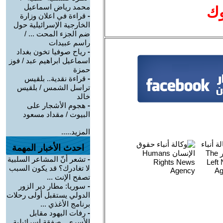
محمد رياض اسماعيل
وك
-
قراءة في اعلان وزارة
الخارجية الإسرائيلية حول
ضم الجزء المحت ... /
راسم عبيدات
-
رياح صوفيا تخون بغداد
اسماعيل ابراهيم عبد / فوز
حمزة
-
قراءة نقدية.. بلقيس
تراسل الشمس / بلقيس
خالد
-
هجوم الأشجار على
البيوت / مقداد مسعود
المزيد.....
احدث الأخبار المهمة
-
تشعر أنّ المشاعر السلبية
لا تغادرك؟ قد يكون السبب
تصفح الإنت ...
-
سوريا: مطار دير الزور
الدولي يستقبل أولى رحلات
برنامج الأغذي ...
-
رفات اليهود مقابل
الأسرى.. صفقة إسرائيلية