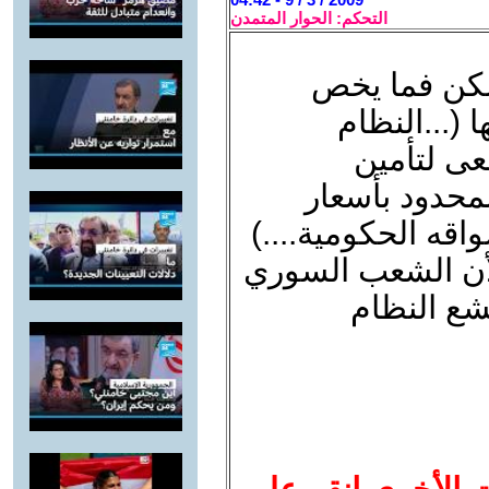
التحكم: الحوار المتمدن
لكن فما يخص
 (...النظام
عى لتأمين
لمحدود بأسعار
ه الحكومية....)
أن الشعب السوري
جشع النظام