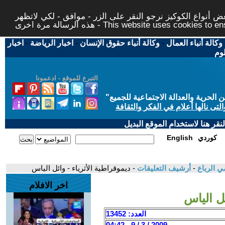
 أنواع الكوكيز نرجو النقر على الزر - موافق - لكي لاتظهر
This website uses cookies to ensure you ge
وكالة أنباء العمال
-
وكالة أنباء حقوق الإنسان
-
اخبار الرياضة
-
اخبار
لوم
التبرع للموقع - ادعمونا
حرية والعدالة الاجتماعية للجميع
"
تى نالها أعلام في الفكر والثقافة
قر هنا لاستخدام الموقع البديل
كوردي
English
ي الرباع
-
أرشيف التعليقات
- ديموقراطية الأثرياء - وائل الياس
اخر الافلام
ئل الياس
العدد: 13452
2009 / 3 / 9 - 04:42