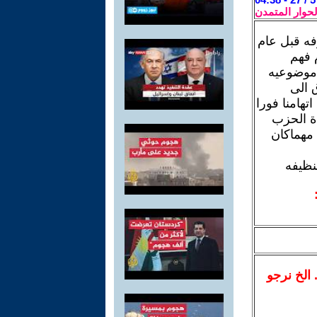
لحوار المتمدن
فه قبل عام
 فهم
ل موضوعيه
 الى
تهامنا فورا
دة الحزب
 مهماكان
لنظيفه
.. الخ نرجو