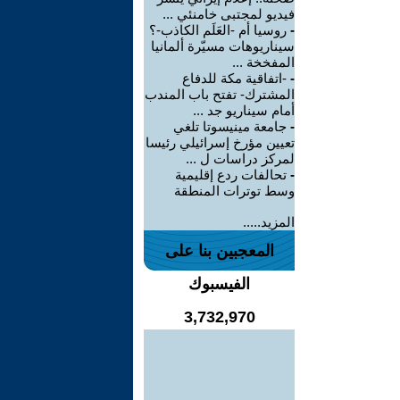
فيديو لمجتبى خامنئي ...
-
روسيا أم -العَلَم الكاذب-؟
سيناريوهات مسيّرة ألمانيا
المفخخة ...
-
-اتفاقية مكة للدفاع
المشترك- تفتح باب المندب
أمام سيناريو جد ...
-
جامعة مينيسوتا تلغي
تعيين مؤرخ إسرائيلي رئيسا
لمركز دراسات ل ...
-
تحالفات ردع إقليمية
وسط توترات المنطقة
المزيد.....
المعجبين بنا على
الفيسبوك
3,732,970