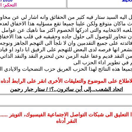
التحكم: ا
 اليه السيد ستار فيه كثير من الحقائق وانه اشار لي عن مخاو
 ماكان متوقع ولكن علينا جميعا تقع مسؤليه هذا الاخفاق لعدم
لعبه الانتخابيه والتى ادركها الخصوم اكثر منا ناهيك عن عوام
ان نتحاور للوصول الى حلول جاده وحقيقيه في قلب هذا الاخفاق
دته على جميع التقدمين وان لا نلجأ الى التهجم الجاهز ونوجه ا
ونشعر انها فرصه لدى البعض للتهجم على الرفيق ابا داود او قيا
ن النقد قديم وعفا عليه الزمن نحن لنحترم النقد والنقد الذاتي
في تطوير اداء الحزب الى
جميعا هذه النتائج لهذا الحزب العريق حزب التضحيات والايادي ا
لاطلاع على الموضوع والتعليقات الأخرى انقر على الرابط أدناه:
اتحاد الشعب...إلى أين سائرون..؟! / ستار جبار رحمن
ا
التعليق الى شبكات التواصل الاجتماعية الفيسبوك
، التويتر ....
النقر أدناه