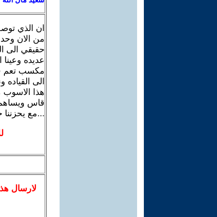
ان الذي توصل
من الان وحدث
حقيقي الى ال
عديده وعينا 
مكسب تعم فائ
الى القياده 
هذا الاسوب م
قاس ويساهم 
...مع يحزننا 
ل
لا
رسال
هذ