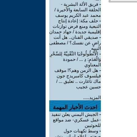
-
فريق الألة البشرية -
الحلقة السابعة والأخيرة /
محمد عبد الكريم يوسف
-
حلف مكة: إعادة إنتاج
التبعية ومنع فرض توازنات
إقليمية جديدة / جهاد حمدان
-
صديقي الفنان.. هل أنت
راضٍ عن نفسك؟ / مصطفى
النبيه
-
الْأَنْطُولُوجْيَا التِّقْنِيَّةُ لِلسِّحْرِ
وَالْعَدَمِ: دِ ... / حمودة
المعناوي
-
هل الزمن وهم؟! موقف
فيلسوف كامبريدج جون
ماك تاغارت .. تعليق ... /
حسين عجيب
المزيد.....
احدث الأخبار المهمة
-
الجيش اليمني يعلن تنفيذ
-عمل عسكري- ضد مواقع
للحوثيين
-
وسط تكهنات حول
صحته.. إعلام إيراني ينشر