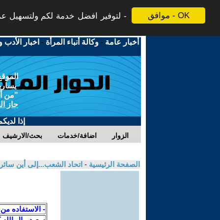
موافق - OK
لتوفير افضل خدمة لكم ولتسهيل عملي
أخبار عامة
-
وكالة أنباء المرأة
-
اخبار الأدب و
الموقع
يسارية
"من أج
حاز ال
إذا لديك
الزوار
اضافة/خدمات
بحث/الارشيف
الصفحة الرئيسية
-
اتحاد الشعب...إلى أين سائر
- الاستفاده من
سعيد مال الله