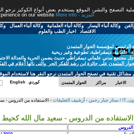
ة التصفح والنشر، الموقع يستخدم بعض أنواع الكوكيز نرجو النق
More info - المزيد
experience on our website
الفن
-
وكالة أنباء اليسار
-
وكالة أنباء العلمانية
-
وكالة أنباء العمال
-
وكا
الاقتصاد
-
اخبار الطب والعلوم
 الرئيسي لمؤسسة الحوار المتمدن
، علمانية، ديمقراطية، تطوعية وغير ربحية
ل مجتمع مدني علماني ديمقراطي حديث يضمن الحرية والعدالة الاجتم
حوار المتمدن على جائزة ابن رشد للفكر الحر والتى نالها أعلام في الفك
م مشاكل تقنية في تصفح الحوار المتمدن نرجو النقر هنا لاستخدام الموقع
كوردي
English
الاخبار
مراكز
الحوار المتمدن
ون..؟! / ستار جبار رحمن
-
أرشيف التعليقات
- الاستفاده من الدروس - سع
الاستفاده من الدروس - سعيد مال الله كحيط
 الدروس
 كحيط
2010 / 5 / 27 - 04:38