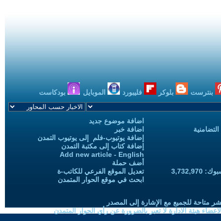
بنترست
بلوكر
فليبورد
الموبايل
بودكاست
اضافة موضوع جديد
التضامنية
اضافة خبر
إضافة يوتيوب-فلم إلى يوتيوب التمدن
إضافة كتاب إلى مكتبة التمدن
Add new article - English
أضف حملة
3,732,97
تعديل الموقع الفرعي للكاتب-ة
ابحث في موقع الحوار المتمدن
شر متاحة للجميع مع الإشارة إلى المصدر
ضاء هيئة الادارة لا تعبر بالضرورة عن رأي الحوار المتمدن