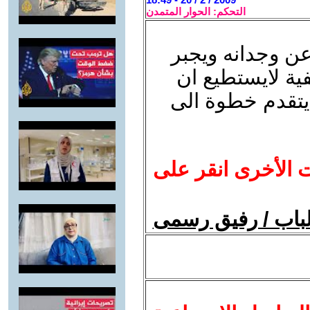
التحكم: الحوار المتمدن
عن وجدانه ويجبر
فية لايستطيع ان
 يتقدم خطوة الى
ت الأخرى انقر على
الباب / رفيق رسمى