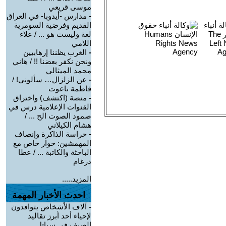
موسى قريعي
-
مدارس -أيدوبا- في العراق
القديم وفرضية السومرية
لغة وليست هو ... / علاء
اللامي
-
الغرب يظننا إرهابيين
ونحن نكفر بعضنا !! / هاني
محمد الميثالي
-
عن الزلزال… سألوني! /
فاطمة ناعوت
-
منصة (اكتشف) واختراق
القنوات الإعلامية درس في
صمود الصوت الح ... /
هشام الكيلاني
-
حراسة الذاكرة وإنصاف
المهمشين: حوار خاص مع
الباحثة والكاتبة ... / عطا
درغام
المزيد.....
احدث الأخبار المهمة
-
آلاف الأشخاص يتوافدون
لإحياء أحد أبرز تقاليد
الصيف في سياتل. ...