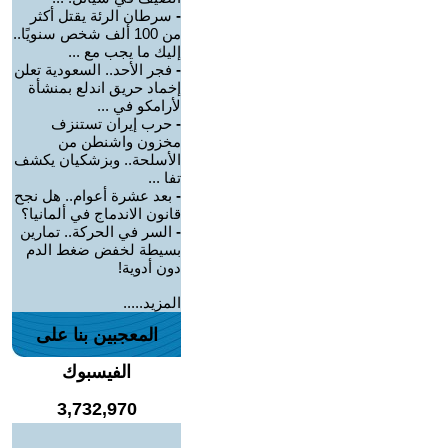
-
سرطان الرئة يقتل أكثر
من 100 ألف شخص سنويًا..
إليك ما يجب مع ...
-
فجر الأحد.. السعودية تعلن
إخماد حريق اندلع بمنشأة
لأرامكو في ...
-
حرب إيران تستنزف
مخزون واشنطن من
الأسلحة.. وبزشكيان يكشف
تفا ...
-
بعد عشرة أعوام.. هل نجح
قانون الاندماج في ألمانيا؟
-
السر في الحركة.. تمارين
بسيطة لخفض ضغط الدم
دون أدوية!
المزيد.....
المعجبين بنا على
الفيسبوك
3,732,970