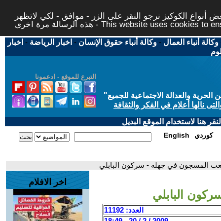
 أنواع الكوكيز نرجو النقر على الزر - موافق - لكي لاتظهر
This website uses cookies to ensure you ge
وكالة أنباء العمال
-
وكالة أنباء حقوق الإنسان
-
اخبار الرياضة
-
اخبار
لوم
التبرع للموقع - ادعمونا
حرية والعدالة الاجتماعية للجميع
"
تى نالها أعلام في الفكر والثقافة
قر هنا لاستخدام الموقع البديل
كوردي
English
عب المسجون في جهله - سركون البابلي
اخر الافلام
كون البابلي
العدد: 11192
2009 / 2 / 20 - 18:49