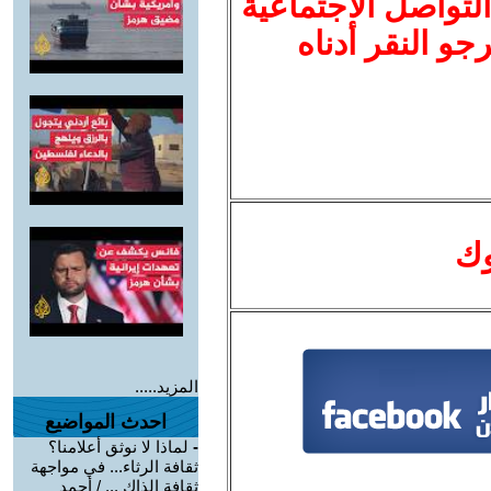
لتواصل الاجتماعية
نرجو النقر أدناه
وك
المزيد.....
احدث المواضيع
-
لماذا لا نوثق أعلامنا؟
ثقافة الرثاء... في مواجهة
ثقافة الذاك ... / أحمد