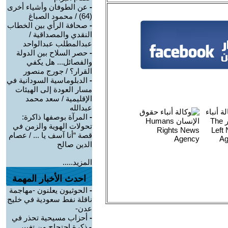
-
عن الطوفان وأشياء أخرى
(64) / محمود الصباغ
-
صحافة الرأي بين الخطاب
النقدي والمصداقية /
عبدالمطلب عبدالواحد
-
حصر السلاح بين الدولة
والفصائل... هل يكفي
القرار؟ / جورج منصور
-
الدبلوماسية السودانية في
مسار العودة إلى الهيئات
الإقليمية / سعد محمد
عبدالله
-
المرآة بوصفها ذاكرة:
تحولات الهوية والزمن في
قصة “أنا آسف يا ... / عصام
الدين صالح
المزيد.....
احدث الأخبار المهمة
-
الحوثيون يعلنون -مهاجمة
ناقلة نفط سعودية في خليج
عدن-
-
أحزاب مسيحية تحذر في
مذكرة احتجاج من تغيير