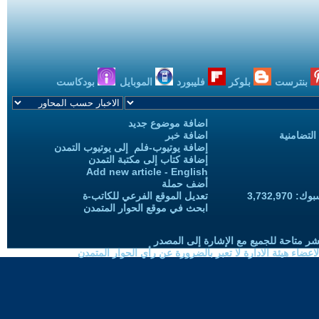
بنترست
بلوكر
فليبورد
الموبايل
بودكاست
اضافة موضوع جديد
التضامنية
اضافة خبر
إضافة يوتيوب-فلم إلى يوتيوب التمدن
إضافة كتاب إلى مكتبة التمدن
Add new article - English
أضف حملة
3,732,97
تعديل الموقع الفرعي للكاتب-ة
ابحث في موقع الحوار المتمدن
شر متاحة للجميع مع الإشارة إلى المصدر
ضاء هيئة الادارة لا تعبر بالضرورة عن رأي الحوار المتمدن