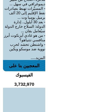
ديموغرافي في سهل ...
-
المسيّرات تهبط بصادرات
نفط الإقليم إلى 20 ألف
برميل يوميا وت ...
-
بعد 30 أيلول.. إدارة
الدولة: السلاح خارج الدولة
سيُعامل بقان ...
-
من هو غادي آيزنكوت أبرز
منافسي نتنياهو؟
-
واشنطن تحشد لحرب
نووية ضد موسكو وبكين
المزيد.....
المعجبين بنا على
الفيسبوك
3,732,970