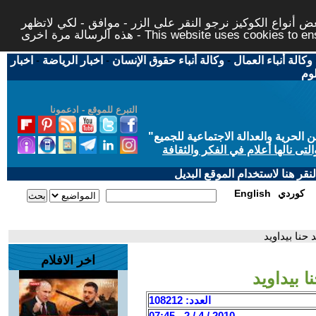
 أنواع الكوكيز نرجو النقر على الزر - موافق - لكي لاتظهر
This website uses cookies to ensure you ge
وكالة أنباء العمال
-
وكالة أنباء حقوق الإنسان
-
اخبار الرياضة
-
اخبار
لوم
التبرع للموقع - ادعمونا
حرية والعدالة الاجتماعية للجميع
"
تى نالها أعلام في الفكر والثقافة
قر هنا لاستخدام الموقع البديل
كوردي
English
حنا بيداويد
اخر الافلام
 بيداويد
العدد: 108212
2010 / 4 / 2 - 07:45