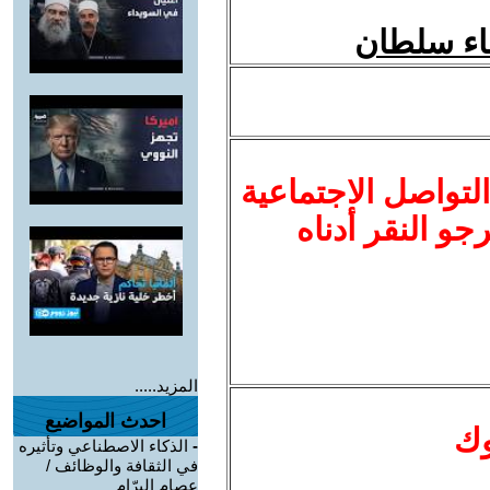
فاء سلطان
لتواصل الاجتماعية
نرجو النقر أدناه
المزيد.....
احدث المواضيع
وك
-
الذكاء الاصطناعي وتأثيره
في الثقافة والوظائف /
عصام البرّام