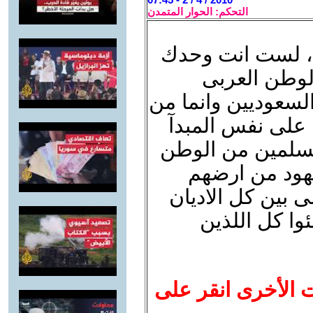
التحكم: الحوار المتمدن
ة ، لست انت وحدك
لوطن العربى
لسعوديين وانما من
ن على نفس المبدآ
لمسلمين من الوطن
ليهود من ارضهم
ى بين كل الاديان
وا كل اللذين
ت الأخرى انقر على