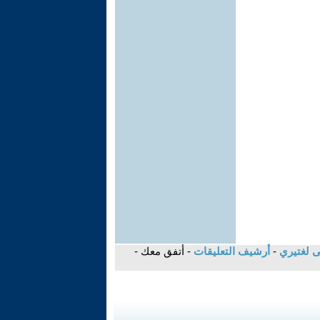
ى لغتيري
-
أرشيف التعليقات
- أتفق معك -