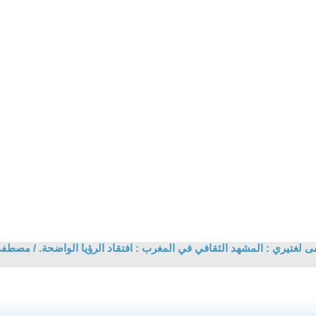
غتيري : المشهد الثقافي في المغرب : افتقاد الرؤيا الواضحة. / مصطف