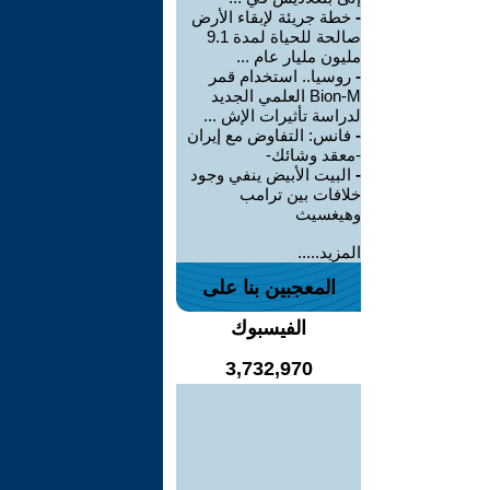
-
خطة جريئة لإبقاء الأرض
صالحة للحياة لمدة 9.1
مليون مليار عام ...
-
روسيا.. استخدام قمر
Bion-M العلمي الجديد
لدراسة تأثيرات الإش ...
-
فانس: التفاوض مع إيران
-معقد وشائك-
-
البيت الأبيض ينفي وجود
خلافات بين ترامب
وهيغسيث
المزيد.....
المعجبين بنا على
الفيسبوك
3,732,970