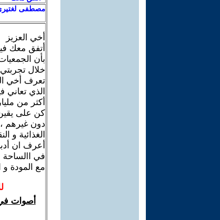
مصطفى لغتير
أخي العزيز
أتفق معك فيم
بأن الجمعيات
خلال تجربتي 
تعرف أخي الع
الذي تعاني ف
أكثر من مليار
كن على يقين 
دون غيرهم ، 
الغذائية و ال
أعرف ان أدبا
في االساحة ا
مع المودة و ا
ل
أصوات في 