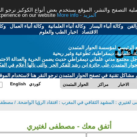
ة التصفح والنشر، الموقع يستخدم بعض أنواع الكوكيز نرجو النق
More info - المزيد
experience on our website
الفن
-
وكالة أنباء اليسار
-
وكالة أنباء العلمانية
-
وكالة أنباء العمال
-
وكا
الاقتصاد
-
اخبار الطب والعلوم
 الرئيسي لمؤسسة الحوار المتمدن
، علمانية، ديمقراطية، تطوعية وغير ربحية
ل مجتمع مدني علماني ديمقراطي حديث يضمن الحرية والعدالة الاجتم
حوار المتمدن على جائزة ابن رشد للفكر الحر والتى نالها أعلام في الفك
م مشاكل تقنية في تصفح الحوار المتمدن نرجو النقر هنا لاستخدام الموقع
كوردي
English
الاخبار
مراكز
الحوار المتمدن
غتيري : المشهد الثقافي في المغرب : افتقاد الرؤيا الواضحة. / مصطف
أتفق معك - مصطفى لغتيري