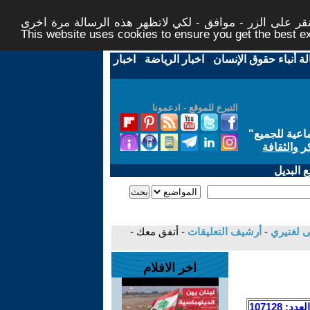
ر على الزر - موافق - لكي لاتظهر هذه الرسالة مرة اخرى -
This website uses cookies to ensure you get the best 
لة أنباء حقوق الإنسان
-
اخبار الرياضة
-
اخبار
التبرع للموقع - ادعمونا
اعية للجميع
"
ر والثقافة
 البديل
ى لغتيري
-
أرشيف التعليقات
- أتفق معك -
اخر الافلام
العدد: 107128