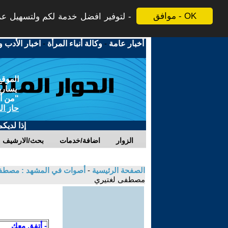
موافق - OK
لتوفير افضل خدمة لكم ولتسهيل عملي
أخبار عامة
-
وكالة أنباء المرأة
-
اخبار الأدب و
الموقع
يسارية
"من أج
حاز ال
إذا لديك
الزوار
اضافة/خدمات
بحث/الارشيف
الصفحة الرئيسية
-
أصوات في المشهد : مصطفى ل
مصطفى لغتيري
- أتفق معك