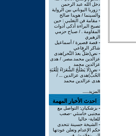
دخل الله عبد الرحمن
-
زوربا اليوناني بين الرواية
والسينما / هويدا صالح
-
مقامة فن التغلبي : حين
تصبح البراءة أذكى أدوات
المقاومة . / صباح حزمي
الزهيري
-
قصة قصيرة / أسماعيل
شاكر الرفاعي
-
نص(صَلِّ بعدَ النَّحر)هدى
عزالدين محمد.مصر. / هدى
عزالدين محمد
-
نص(لَا يَصْلُحُ الشُّعَرَاءُ لِلُعْبَةِ
الحُبِّ)هدى عزالدين ... /
هدى عزالدين محمد
المزيد.....
احدث الأخبار المهمة
-
بزشكيان: التواصل مع
مجتبى خامنئي -صعب
للغاية- حاليا
-
الشيخة حسينة تتحدى
حكم الإعدام وتعلن عودتها
إلى بنغلاديش في ...