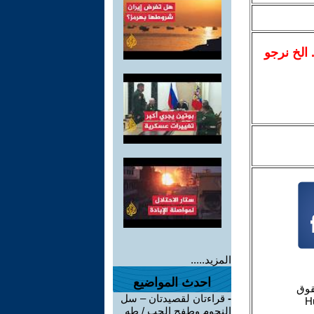
.. الخ نرجو
المزيد.....
احدث المواضيع
-
قراءتان لقصيدتان – سل
النجوم وطفح الحب / طه