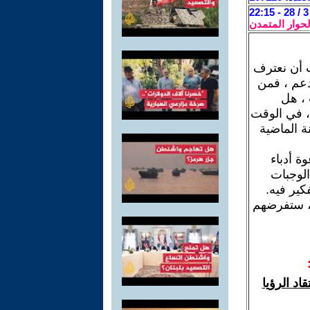
لحوار المتمدن
ب أن نعترف
دعم ، فمن
 ، هل
 ، في الوقت
ة الماضية
ة أدباء
الوجبات
كير فيه.
 ، ستفرضهم
د الرؤيا