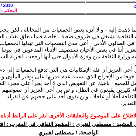
ي
2010 / 3 / 28 - 22:15
التحكم: ا
ا ذهبت إليه ، و لا أنزه بعض الجمعيات من المحاباة ، لكن يج
 الثقافية تشتغل في ظروف صعبة ، خاصة فيما يتعلق بغياب ال
في الصالون الأدبي ، أعي مدى التضحيات التي تبذلها الجمعيات
زيز أننا في بعض الأحيان نستضيف الأدباء المدعوين في بيوتنا
يه وزارة الثقافة من وفرة الأموال حتى أنها أرجعت للخزية السن
 .
أخي العزيز أن قلة الإمكانيات هي التي تدفع الجمعيات إلى دعو
خوفا من الإحراج الذي يسببه عدم قدرتها على توفير المأوى و 
نقل للجميع ، ناهيك عن التعويض الذي لا أحد يجرأ على مجرد التف
ء كثيرين يقبعون في الظل، و ثق بي أخي العزيز أن نصوصهم
لثقافة آجلا أو عاجلا ، ولن يقوى أحد على حجبهم عن القراء.
لتقدير.
لاطلاع على الموضوع والتعليقات الأخرى انقر على الرابط أدناه:
المشهد : مصطفى لغتيري : المشهد الثقافي في المغرب : افتقا
الواضحة. / مصطفى لغتيري