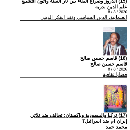
(15) الدّروز وصراع البقاء بين نار السّنّة وأتون التّشييع
علم الدين بدرية
2026 / 8 / 8
العلمانية، الدين السياسي ونقد الفكر الديني
(16) قاسم حسين صالح
قاسم حسين صالح
2026 / 8 / 8
قضايا ثقافية
(17) تركيا والسعودية وباكستان: تحالف ضد ثلاثي
إيران ام ضد اسرائيل؟
محمد حمد