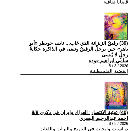
قضايا ثقافية
(39) رفيقُ الزنزانة الذي غاب... نايف خويطر «أبو
باهر» حين يرحلُ الرفيقُ وتبقى في الذاكرة حكايةُ
رجلٍ لا يُنسى
سامي ابراهيم فودة
2026 / 8 / 8
القضية الفلسطينية
(40) عبثية الانتصار: العراق وإيران في ذكرى 8/8
احمد عبدالرحيم البصري
2026 / 8 / 8
دراسات وابحاث في التاريخ والتراث واللغات