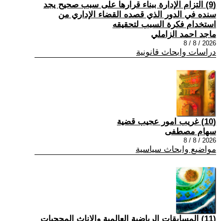
(9) التزام الإدارة ببناء قرارها على سبب صحیح یجد
سنده في الدور الذي قصده القضاء الإداري من
استخدام فكرة السبب لتحقیقه
ماجد احمد الزاملي
2026 / 8 / 8
دراسات وابحاث قانونية
(10) غريب امور عجيب قضية
سهام مصطفى
2026 / 8 / 8
مواضيع وابحاث سياسية
(11) المسابقات الرياضية العالمية والإناث المحجبات