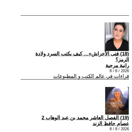
(18) فتى الأحراش»… كيف يكتب السرد ولادة
الرمز؟
رانية مرجية
2026 / 8 / 8
قراءات في عالم الكتب و المطبوعات
(19) الفصل العاشر محمد بن عبد الوهاب 2
عصام حافظ الزند
2026 / 8 / 8