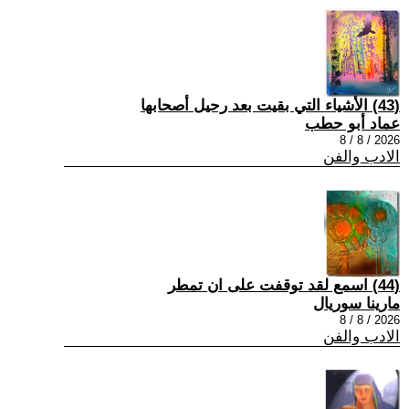
(43) الأشياء التي بقيت بعد رحيل أصحابها
عماد أبو حطب
2026 / 8 / 8
الادب والفن
(44) اسمع لقد توقفت على ان تمطر
مارينا سوريال
2026 / 8 / 8
الادب والفن