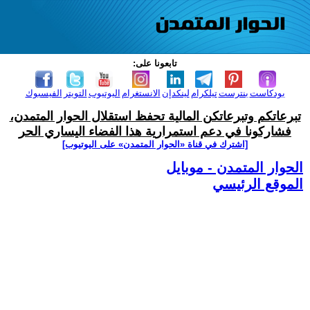
تابعونا على:
بودكاست
بنترست
تيلكرام
لينكدإن
الانستغرام
اليوتيوب
التويتر
الفيسبوك
تبرعاتكم وتبرعاتكن المالية تحفظ استقلال الحوار المتمدن،
فشاركونا في دعم استمرارية هذا الفضاء اليساري الحر
[اشترك في قناة ‫«الحوار المتمدن» على اليوتيوب]
الحوار المتمدن - موبايل
الموقع الرئيسي