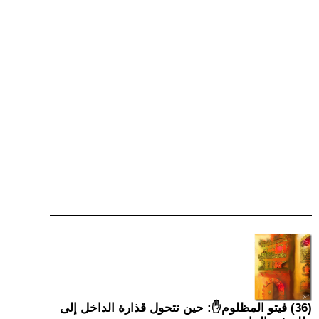
(36) فيتو المظلوم✋: حين تتحول قذارة الداخل إلى