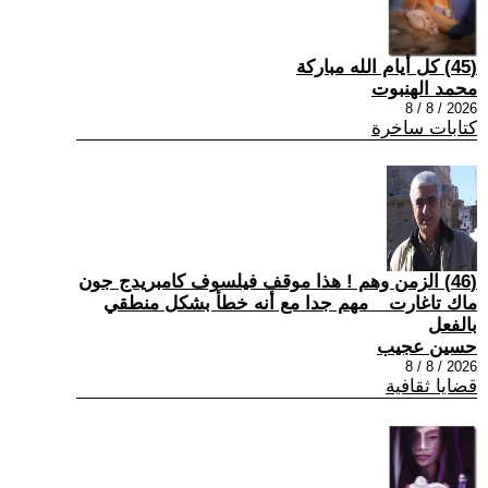
(45) كل أيام الله مباركة
محمد الهنبوت
2026 / 8 / 8
كتابات ساخرة
(46) الزمن وهم ! هذا موقف فيلسوف كامبريدج جون
ماك تاغارت _ مهم جدا مع أنه خطأ بشكل منطقي
بالفعل
حسين عجيب
2026 / 8 / 8
قضايا ثقافية