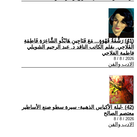
(41) رَشْفَةُ قَهْوَةٍ... مَعَ فَنَاجِينِ هَايْكُو الشَّاعِرَةِ فَاطِمَةِ
الْفَلَّاحِي. بقلم الكاتب الناقد د. عبد الرحيم الشويلي
فاطمة الفلاحي
2026 / 8 / 8
الادب والفن
(42) -ليلة الأكياس الذهبية- سيرة سطو صنع الأساطير
معتصم الصالح
2026 / 8 / 8
الادب والفن