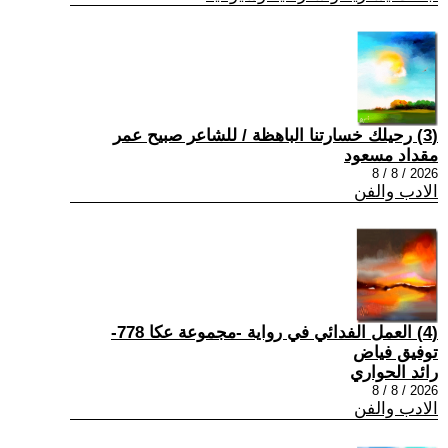
(3) رحيلك خسارتنا الباهظة / للشاعر صبيح عمر
مقداد مسعود
2026 / 8 / 8
الادب والفن
(4) العمل الفدائي في رواية -مجموعة عكا 778-
توفيق فياض
رائد الحواري
2026 / 8 / 8
الادب والفن