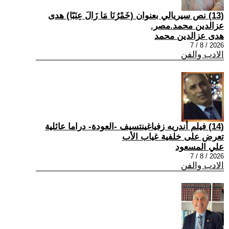
(13) نص سيريالي بعنوان (خَمْرُنَا مَا زَالَ عِنَبًا) هدى
عزالدين محمد.مصر.
هدى عزالدين محمد
2026 / 8 / 7
الادب والفن
(14) فيلم أندريه زفياغينتسيف -العودة- دراما عائلية
تعرض على خلفية غياب الأب
علي المسعود
2026 / 8 / 7
الادب والفن