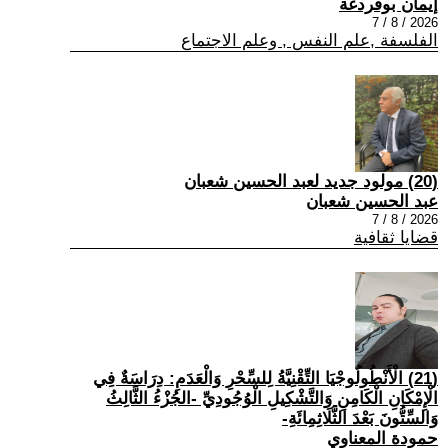
إيمان بوقردغة
2026 / 8 / 7
الفلسفة ,علم النفس , وعلم الاجتماع
(20) مولود جديد لعبد الحسين شعبان
عبد الحسين شعبان
2026 / 8 / 7
قضايا ثقافية
(21) الْأَنْطُولُوجْيَا التِّقْنِيَّةُ لِلسِّحْرِ وَالْعَدَمِ: دِرَاسَةٌ فِي
الْإِمْكَانِ الْكَامِنِ وَالتَّشْكِيلِ الْوُجُودِيِّ -الجُزْءُ الثَّالِثُ
وَالسِّتُّونَ بَعْدَ الثَّلَاثِمِائَةِ-
حمودة المعناوي