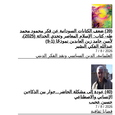
(39) ضعف الكتابات السودانية عن فكر محمود محمد
طه- كتاب: الإسلام المعاصر وتحدي الحداثة (2025)،
لأمين حامد زين العابدين نموذجًا (1-9)
عبدالله الفكي البشير
2026 / 8 / 7
العلمانية، الدين السياسي ونقد الفكر الديني
(40) عودة إلى مشكلة الحاضر...حوار بين الذكاءين
الإنساني والاصطناعي
حسين عجيب
2026 / 8 / 7
قضايا ثقافية