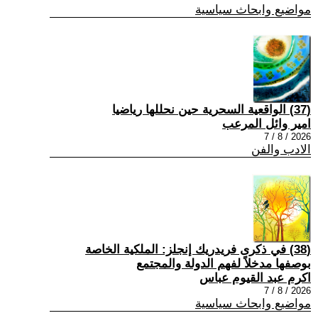
مواضيع وابحاث سياسية
(37) الواقعية السحرية حين نحللها رياضيا
امير وائل المرعب
2026 / 8 / 7
الادب والفن
(38) في ذكرى فريدريك إنجلز: الملكية الخاصة
بوصفها مدخلاً لفهم الدولة والمجتمع
اكرم عبد القيوم عباس
2026 / 8 / 7
مواضيع وابحاث سياسية