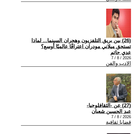
(26) بين بريق التلفزيون وهجران السينما... لماذا
تستحق ميلاني مودران اعترافًا عالميًا أوسع؟
عدي حاتم
2026 / 8 / 7
الادب والفن
(27) عن -الثقافلوجيا-
عبد الحسين شعبان
2026 / 8 / 7
قضايا ثقافية