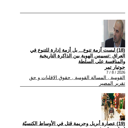
(18) ليست أزمة تنوع... بل أزمة إدارة للتنوع في
العراق :تسييس الهوية بين الذاكرة التاريخية
والمنافسة على السلطة
جوتيار تمر
2026 / 8 / 7
القومية , المسالة القومية , حقوق الاقليات و حق
تقرير المصير
(19) عصارة أبريل وجريمة قتل في الأوساط الكنسيّة