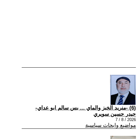
(6) -منريد الخبز والماي ... بس سالم ابو عداي-
حيدر حسين سويري
2026 / 8 / 7
مواضيع وابحاث سياسية