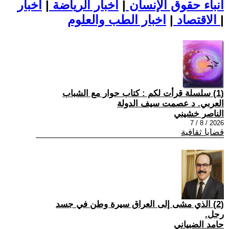
أنباء حقوق الإنسان
|
اخبار الرياضة
|
اخبار
|
اخبار الطب والعلوم
الاقتصاد
|
(1) سلسلة قرأت لكم : كتاب حوار مع الشباب
العربي. د عصمت سيف الدولة
الناصر خشيني
2026 / 8 / 7
قضايا ثقافية
(2) الذي مشى إلى العراق سيرة وطن في جسد
رجل.
حامد الضبياني