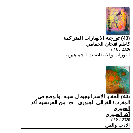
(43) ثورچية الانهيارات المتراكمة
كاظم فنجان الحمامي
2026 / 8 / 7
الثورات والانتفاضات الجماهيرية
(44) الخفايا الاستراتيجية ل-سبتة- والوضع في
المغرب/ الغزالي الجبوري - ت: من الفرنسية أكد
الجبوري
أكد الجبوري
2026 / 8 / 7
الادب والفن