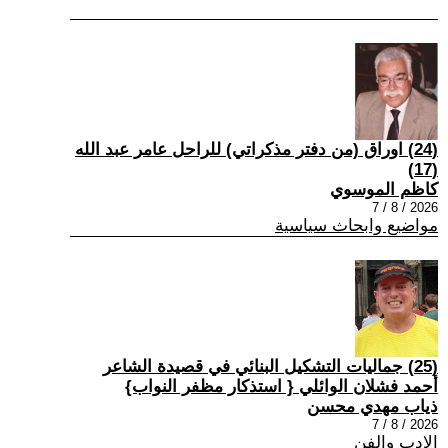
(24) اوراق (من دفتر مذكراتي) للراحل عامر عبد الله
(17)
كاظم الموسوي
2026 / 8 / 7
مواضيع وابحاث سياسية
(25) جماليات التشكيل البنائي في قصيدة الشاعر
أحمد فشلان الوائلي { استذكار مظفر النواب}
ذياب مهدي محسن
2026 / 8 / 7
الادب والفن