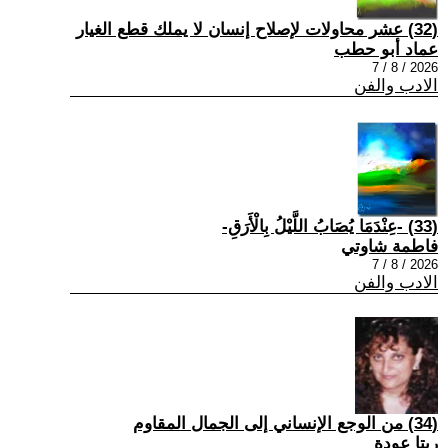
(32) عشر محاولات لإصلاح إنسان لا يملك قطع الغيار
عماد أبو حطب
2026 / 8 / 7
الادب والفن
(33) -عِنْدَمَا يُصَابُ اللَّيْلُ بِالْأَرَقِ-
فاطمة شاوتي
2026 / 8 / 7
الادب والفن
(34) من الوجع الإنساني إلى الجمال المقاوم
ريتا عودة