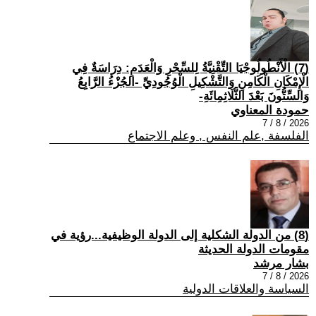
(7) الْأَنْطُولُوجْيَا التِّقْنِيَّةُ لِلسِّحْرِ وَالْعَدَمِ: دِرَاسَةٌ فِي
الْإِمْكَانِ الْكَامِنِ وَالتَّشْكِيلِ الْوُجُودِيِّ -الجُزْءُ الرَّابِعُ
وَالسِّتُّونَ بَعْدَ الثَّلَاثِمِائَةِ-
حمودة المعناوي
2026 / 8 / 7
الفلسفة ,علم النفس , وعلم الاجتماع
(8) من الدولة الشكلية إلى الدولة الوظيفية...رؤية في
مقومات الدولة الحديثة
بشار مرشد
2026 / 8 / 7
السياسة والعلاقات الدولية