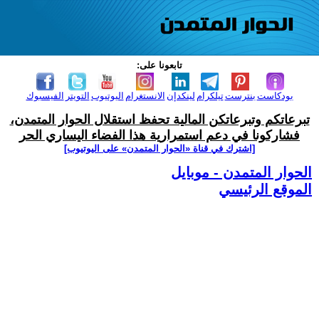
تابعونا على:
بودكاست
بنترست
تيلكرام
لينكدإن
الانستغرام
اليوتيوب
التويتر
الفيسبوك
تبرعاتكم وتبرعاتكن المالية تحفظ استقلال الحوار المتمدن،
فشاركونا في دعم استمرارية هذا الفضاء اليساري الحر
[اشترك في قناة ‫«الحوار المتمدن» على اليوتيوب]
الحوار المتمدن - موبايل
الموقع الرئيسي