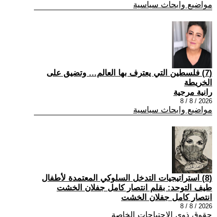
مواضيع وابحاث سياسية
(7) فلسطين التي يعترف بها العالم… وتضيق على
الخريطة
رانية مرجية
2026 / 8 / 8
مواضيع وابحاث سياسية
(8) استراتيجيات التدخل السلوكي المعتمدة لأطفال
طيف التوحد: بقلم انتصار كامل جفلان الخشت
انتصار كامل جفلان الخشت
2026 / 8 / 8
حقوق ذوي الاحتياجات الخاصة