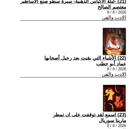
(21) -ليلة الأكياس الذهبية- سيرة سطو صنع الأساطير
معتصم الصالح
2026 / 8 / 8
الادب والفن
(22) الأشياء التي بقيت بعد رحيل أصحابها
عماد أبو حطب
2026 / 8 / 8
الادب والفن
(23) اسمع لقد توقفت على ان تمطر
مارينا سوريال
2026 / 8 / 8