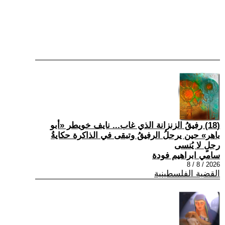
(18) رفيقُ الزنزانة الذي غاب... نايف خويطر «أبو
باهر» حين يرحلُ الرفيقُ وتبقى في الذاكرة حكايةُ
رجلٍ لا يُنسى
سامي ابراهيم فودة
2026 / 8 / 8
القضية الفلسطينية