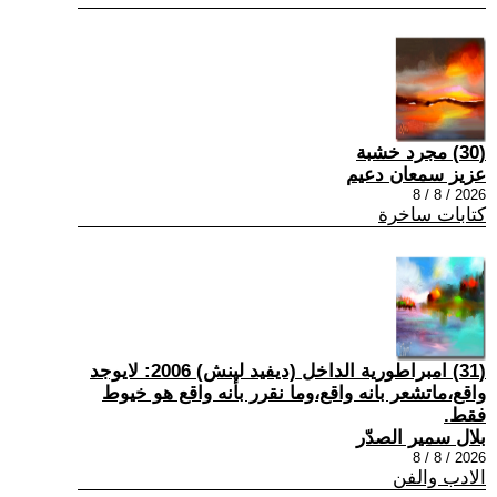
(30) مجرد خشبة
عزيز سمعان دعيم
2026 / 8 / 8
كتابات ساخرة
(31) امبراطورية الداخل (ديفيد لينش) 2006: لايوجد
واقع،ماتشعر بانه واقع،وما نقرر بأنه واقع هو خيوط
فقط.
بلال سمير الصدّر
2026 / 8 / 8
الادب والفن