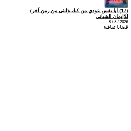
(17) ايا نفس عودي من كتاب(انثى من زمن آخر)
للاإيمان الشباني
2026 / 8 / 8
قضايا ثقافية