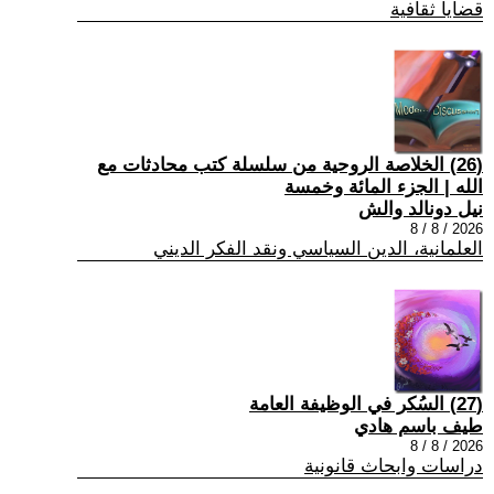
قضايا ثقافية
(26) الخلاصة الروحية من سلسلة كتب محادثات مع
الله | الجزء المائة وخمسة
نيل دونالد والش
2026 / 8 / 8
العلمانية، الدين السياسي ونقد الفكر الديني
(27) السُكر في الوظيفة العامة
طيف باسم هادي
2026 / 8 / 8
دراسات وابحاث قانونية