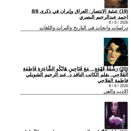
(19) عبثية الانتصار: العراق وإيران في ذكرى 8/8
احمد عبدالرحيم البصري
2026 / 8 / 8
دراسات وابحاث في التاريخ والتراث واللغات
(20) رَشْفَةُ قَهْوَةٍ... مَعَ فَنَاجِينِ هَايْكُو الشَّاعِرَةِ فَاطِمَةِ
الْفَلَّاحِي. بقلم الكاتب الناقد د. عبد الرحيم الشويلي
فاطمة الفلاحي
2026 / 8 / 8
الادب والفن