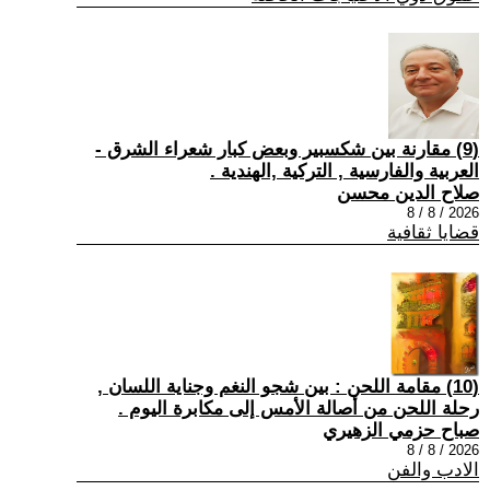
(9) مقارنة بين شكسبير وبعض كبار شعراء الشرق -
العربية والفارسية , التركية ,الهندية .
صلاح الدين محسن
2026 / 8 / 8
قضايا ثقافية
(10) مقامة اللحن : بين شجو النغم وجناية اللسان ,
رحلة اللحن من أصالة الأمس إلى مكابرة اليوم .
صباح حزمي الزهيري
2026 / 8 / 8
الادب والفن