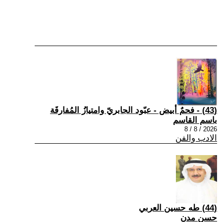
(43) - فحمٌ أبيض - عبّود الجابريّ وامتيازُ المُفارقَة
باسم القاسم
2026 / 8 / 8
الادب والفن
(44) طه حسين العربي
حسن مدن