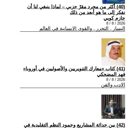
(40) أكثر من مجرد مقرّ حزبي – لماذا ينبغي لنا أن
نفكر إلى ما هو أبعد من ذلك
حازم كويي
2026 / 8 / 8
اليسار , التحرر , والقوى الانسانية في العالم
(41) كتاب «معارك التنويريين والأصوليين في أوروبا»
فهد المضحكي
2026 / 8 / 8
الادب والفن
(42) بين حداثة المشاريع وجمود النظم التقليدية في