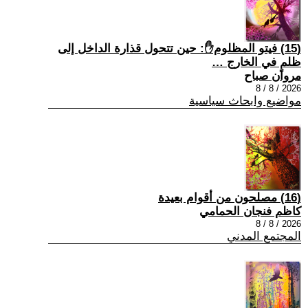
(15) فيتو المظلوم✋: حين تتحول قذارة الداخل إلى
ظلمٍ في الخارج …
مروان صباح
2026 / 8 / 8
مواضيع وابحاث سياسية
(16) مصلحون من أقوام بعيدة
كاظم فنجان الحمامي
2026 / 8 / 8
المجتمع المدني