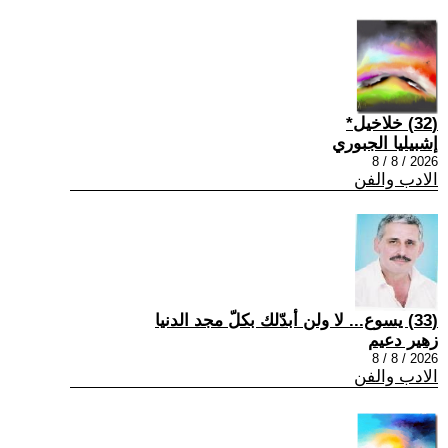
(32) خلاخيل*
إشبيليا الجبوري
2026 / 8 / 8
الادب والفن
(33) يسوع... لا ولن أبدّلك بكلّ مجد الدنيا
زهير دعيم
2026 / 8 / 8
الادب والفن