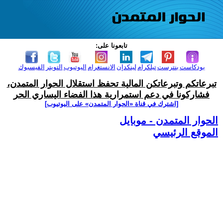
تابعونا على:
بودكاست
بنترست
تيلكرام
لينكدإن
الانستغرام
اليوتيوب
التويتر
الفيسبوك
تبرعاتكم وتبرعاتكن المالية تحفظ استقلال الحوار المتمدن،
فشاركونا في دعم استمرارية هذا الفضاء اليساري الحر
[اشترك في قناة ‫«الحوار المتمدن» على اليوتيوب]
الحوار المتمدن - موبايل
الموقع الرئيسي