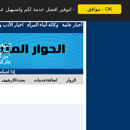
موافق - OK
لتوفير افضل خدمة لكم ولتسهيل عملي
أخبار عامة
-
وكالة أنباء المرأة
-
اخبار الأدب و
الموقع
يسارية
"من أج
حاز ال
إذا لديك
الزوار
اضافة/خدمات
بحث/الارشيف