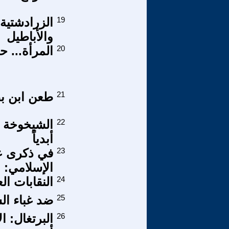
19
الزرادشتية.
والأباطيل
20
المرأة... ح
21
طعن ابن بط
22
الشيخوخة ف
أبدياً
23
في ذكرى عا
الإسلامي:
24
النقابات ال
25
ضد غباء الس
26
البرتغال: 