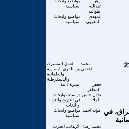
ازهر
مواضيع وابحاث
عبدالله
سياسية
طوالبه
المهدي
مواضيع وابحاث
المغربي
سياسية
محمد
العمل المشترك
الحنفي
بين القوى اليسارية
والعلمانية
والديمقرطية
جعفر
سيرة ذاتية
المظفر
عادل حسن
دراسات وابحاث
الملا
في التاريخ والتراث
واللغات
عراق، في
مؤيد احمد
مواضيع وابحاث
سياسية
انية
محمد رضا
الارهاب, الحرب