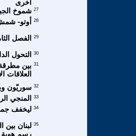
أخرى
27
شموخ الجبال
28
أوتو- شمش 
29
الفصل الثام
30
التحول الدا
31
بين مطرقة 
العلاقات ال
32
سوريّون وب
33
المنجي الر
34
ليخفف جمهو
35
لبنان بين ا
رسم هوية ا