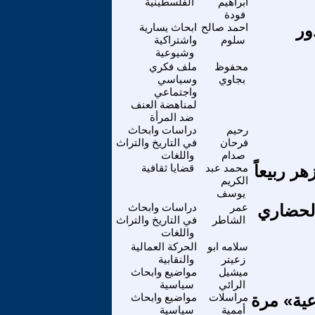
ابراهيم
الفلسطينية
فودة
ور
احمد صالح
ابحاث يسارية
سلوم
واشتراكية
وشيوعية
محفوظ
ملف فكري
بجاوي
وسياسي
واجتماعي
لمناهضة العنف
ضد المرأة
رحيم
دراسات وابحاث
فرحان
في التاريخ والتراث
صدام
واللغات
ر ربيعاً
محمد عبد
قضايا ثقافية
الكريم
يوسف
الحضاري
عمر
دراسات وابحاث
الشاطر
في التاريخ والتراث
واللغات
سلامه ابو
الحركة العمالية
زعيتر
والنقابية
ميشيل
مواضيع وابحاث
الرائي
سياسية
عية» مرة
مراسلات
مواضيع وابحاث
أممية
سياسية