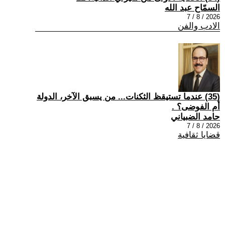
السمّاح عبد الله
2026 / 8 / 7
الادب والفن
(35) عندما تستيقظ الثكنات... من يسبق الآخر، الدولة
أم الفوضى؟ .
حامد الضبياني
2026 / 8 / 7
قضايا ثقافية