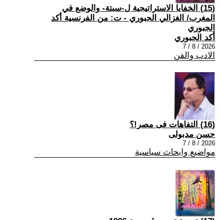
(15) الخفايا الاستراتيجية ل-سبتة- والوضع في
المغرب/ الغزالي الجبوري - ت: من الفرنسية أكد
الجبوري
أكد الجبوري
2026 / 8 / 7
الادب والفن
(16) التفاهات فى مصر!؟
حسن مدبولى
2026 / 8 / 7
مواضيع وابحاث سياسية