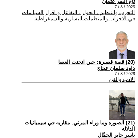
تاج السر عثمان
2026 / 8 / 7
التحزب والتنظيم , الحوار , التفاعل و اقرار السياسات
في الاحزاب والمنظمات اليسارية والديمقراطية
(20) قصة قصيرة: حين انحنت العصا
داود سلمان عجاج
2026 / 8 / 7
الادب والفن
(21) الصورة وما وراء المرئي: مقاربة في سيميائيات
الدلالة
ياسر جابر الجمَّال