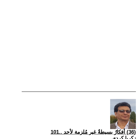
(36) أفكارٌ بسيطةٌ غير مُلزمة لأحد ..101
زكريا كردي