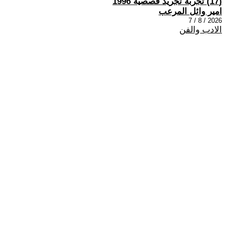
(17) تجربة تجريد قصصية 1996
امير وائل المرعب
2026 / 8 / 7
الادب والفن