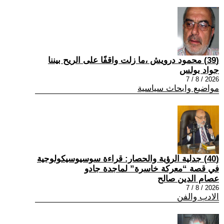
(39) محمود درويش ،ما زلت واقفًا على الريح بيننا
جواد بولس
2026 / 8 / 7
مواضيع وابحاث سياسية
(40) جدلية الرؤية والحصار: قراءة سوسيوسيكولوجية
في قصة “معركة خاسرة” لماجدة جادو
عصام الدين صالح
2026 / 8 / 7
الادب والفن