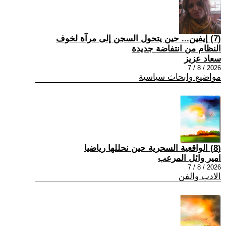
(7) إيفين... حين يتحول السجن إلى مرآة لخوف
النظام من انتفاضة جديدة
سعاد عزيز
2026 / 8 / 7
مواضيع وابحاث سياسية
(8) الواقعية السحرية حين نحللها رياضيا
امير وائل المرعب
2026 / 8 / 7
الادب والفن