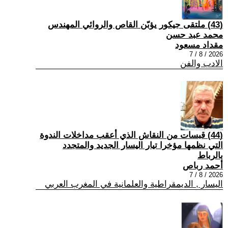
(43) ملتقى جيكور يؤبّن القاص والروائي المهندس
محمد عبد حسن
مقداد مسعود
2026 / 8 / 7
الادب والفن
(44) قبسات من النقاش الذي أعقب مداخلات الندوة
التي نظمها مؤخرا تيار اليسار الجديد والمتجدد
بالرباط
أحمد رباص
2026 / 8 / 7
اليسار , الديمقراطية والعلمانية في المغرب العربي