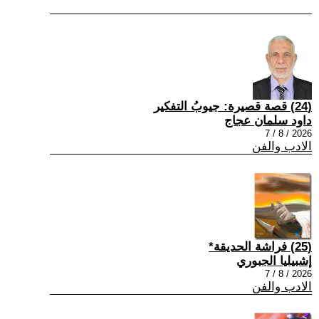
(24) قصة قصيرة: جيوبُ التفكير
داود سلمان عجاج
2026 / 8 / 7
الادب والفن
(25) فراشة الحديقة*
إشبيليا الجبوري
2026 / 8 / 7
الادب والفن