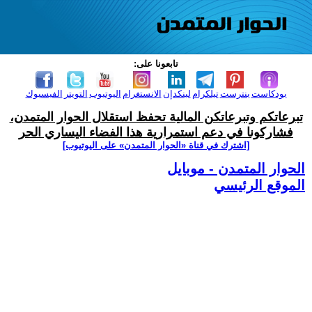
تابعونا على:
بودكاست
بنترست
تيلكرام
لينكدإن
الانستغرام
اليوتيوب
التويتر
الفيسبوك
تبرعاتكم وتبرعاتكن المالية تحفظ استقلال الحوار المتمدن،
فشاركونا في دعم استمرارية هذا الفضاء اليساري الحر
[اشترك في قناة ‫«الحوار المتمدن» على اليوتيوب]
الحوار المتمدن - موبايل
الموقع الرئيسي