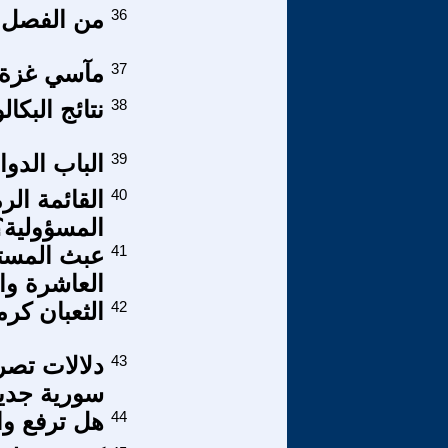
36
من الفصل ا
37
مآسي غزة تم
38
نتائج البكا
39
الباب الدوا
40
القائمة الر
المسؤولية؟
41
عبث المستع
العاشرة وا
42
الثعبان كر
43
دلالات تصر
سورية جديد
44
هل ترفع وا