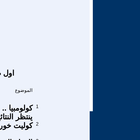
اول ص
الموضوع
1
ينتظر النتائ
2
كوليت خوري