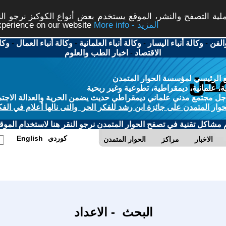
ة التصفح والنشر، الموقع يستخدم بعض أنواع الكوكيز نرجو النق
More info - المزيد
experience on our website
الفن
-
وكالة أنباء اليسار
-
وكالة أنباء العلمانية
-
وكالة أنباء العمال
-
وكا
الاقتصاد
-
اخبار الطب والعلوم
 الرئيسي لمؤسسة الحوار المتمدن
، علمانية، ديمقراطية، تطوعية وغير ربحية
ل مجتمع مدني علماني ديمقراطي حديث يضمن الحرية والعدالة الاجتم
حوار المتمدن على جائزة ابن رشد للفكر الحر والتى نالها أعلام في الفك
م مشاكل تقنية في تصفح الحوار المتمدن نرجو النقر هنا لاستخدام الموقع
كوردي
English
الاخبار
مراكز
الحوار المتمدن
البحث - الاعداد