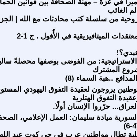
ميرا في غزة – مهنة الصحافة بين قوانين الحما
لم الغائب
روحية من سلسلة كتب محادثات مع الله | الجزء
قدات الميتافيزيقية في الأُُفول . ج 1-2
بدي؟!
لاستراتيجية: من الفوضى بوصفها محصلةً سالب
شروع المشترك
مدافع ..هبة السماء (8)
وطنين يروجون لعقيدة التفوق اليهودي المستو
قيدة التفوق الهتلرية
لعراق... حرّروا الإنسان أولًا.
 السورية ميادة سليمان: العمل الإعلامي، الصح
يلية تطال مواطنين عرب في حي كوت عبد الله