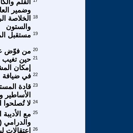
17
القلم والكا
وضمير العا
18
الخلاصة ال
والستون
19
مستقبل المعت
20
من فوّض ع
21
حين تغيب ا
إمكان الم
22
في ضيافة ال
23
قادة المست
الأساطير وع
24
لا تُصلحوا ا
25
مع الأديبة
والدرامي (4-6)
26
اعتقالات ل