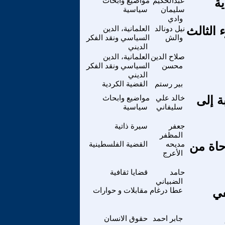
ية
عبدالحكيم
مواضيع وابحاث
سليمان
سياسية
وادي
 الثالث
نيل دونالد
العلمانية، الدين
والش
السياسي ونقد الفكر
الديني
صلاح الدين
العلمانية، الدين
محسن
السياسي ونقد الفكر
الديني
بير رستم
القضية الكردية
ة إلى
خالد علي
مواضيع وابحاث
سليفاني
سياسية
جعفر
سيرة ذاتية
المظفر
حاة من
مديحه
القضية الفلسطينية
الأعرج
حامد
قضايا ثقافية
الضبياني
في
عطا درغام
مقابلات و حوارات
جابر احمد
حقوق الانسان