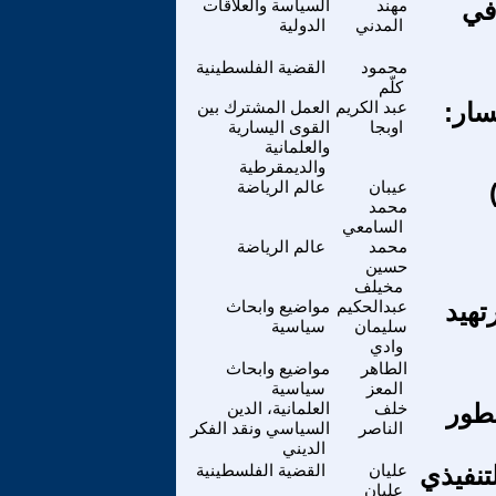
في
مهند
السياسة والعلاقات
المدني
الدولية
محمود
القضية الفلسطينية
كلّم
اليسار:
عبد الكريم
العمل المشترك بين
اوبجا
القوى اليسارية
والعلمانية
والديمقرطية
عيبان
عالم الرياضة
محمد
السامعي
محمد
عالم الرياضة
حسين
مخيلف
تهيد
عبدالحكيم
مواضيع وابحاث
سليمان
سياسية
وادي
الطاهر
مواضيع وابحاث
المعز
سياسية
جزء3) القرآن: تطور
خلف
العلمانية، الدين
الناصر
السياسي ونقد الفكر
الديني
تنفيذي
عليان
القضية الفلسطينية
عليان