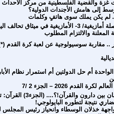
غزة والقضية الفلسطينية من مركز الأحداث 
سط إلى هامش الأجندات الدولية؟
.. لم يكن يملك سوى هاتفٍ وكلمات
سلسلة بوصلة أمازيغية/ 3- الأمازيغية في ميثاق تحالف 
ة المعلنة والالتزام المطلوب
 .. مقاربة سوسيولوجية عن لعبة كرة القدم (*)
الية
لواحدة أم حل الدولتين أم استمرار نظام الأبار
ن
لكرة القدم 2026 – الجزء 2 /7
تطور الانسان بين دارون والقرآن!؟.... (ال
ضاري نتيجة لتطوره البايولوجي!
جهة خذلان الوسطاء وانحياز رئيس المجلس ل