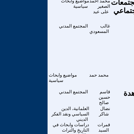
مجتمعات
محمد أحمد
مواضيع وابحاث
الصغير
سياسية
جتماعي
على عيد
غالب
المجتمع المدني
المسعودي
محمد حمد
مواضيع وابحاث
سياسية
هدة
قاسم
المجتمع المدني
حسين
صالح
نضال
العلمانية، الدين
شاكر
السياسي ونقد الفكر
الديني
قمرات
دراسات وابحاث في
السيد
التاريخ والتراث