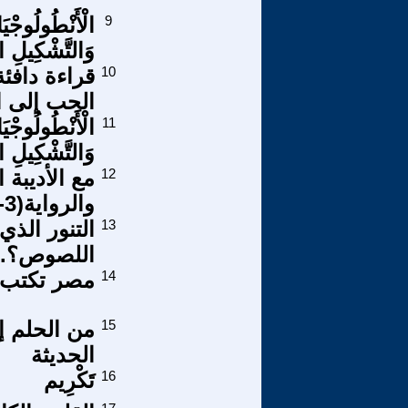
9
الْأَنْطُولُوجْيَ
وَالتَّشْكِيلِ ا
10
قراءة دافئ
الحب إلى ا
11
الْأَنْطُولُوجْيَ
وَالتَّشْكِيلِ ال
12
مع الأديبة
والرواية(3-6)
13
التنور الذ
اللصوص؟..
14
مصر تكتب التاريخ بعد
15
من الحلم إ
الحديثة
16
تَكْرِيم