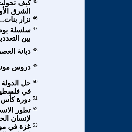
45
كيف تحولت 
الشرق الأو
46
نزار بنات.
47
بين التعددي
48
ديانة العصر
49
دروس موندي
50
حل الدولة ا
في فلسطي
51
دورة كأس العالم 
52
لإنسان الح
53
غزة في موا