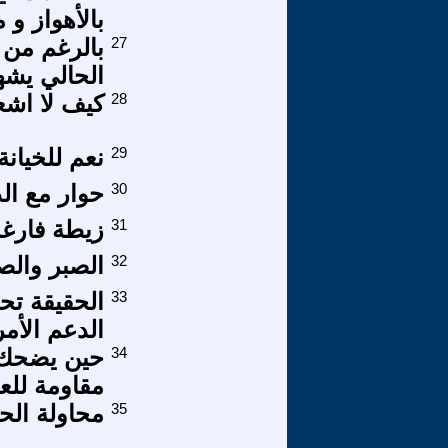
بالأهواز و 
27
بالرغم من 
الحالي يشه
28
كيف لا اشع
29
نعم للخيان
30
حوار مع الد
31
زيطة فارغة
32
الصبر والصو
33
الحقيقة تح
الدعم الأم
34
حين يضحك 
مقاومة للعا
35
محاولة الح