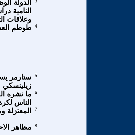
3
الدولة الوظ
النامية در
وعلاقات الت
4
طوطم العصر
5
ستارمر يست
زيلينسكي !
6
ما نشره ال
الناس لكرة
7
المعتزلة وم
8
مظاهر الاح