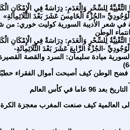
ا التِّقْنِيَّةُ لِلسِّحْرِ وَالْعَدَمِ: دِرَاسَةٌ فِي الْإِمْكَانِ الْكَ
لْوُجُودِيِّ «الجُزْءُ الْخَامِسَ عَشَرَ بَعْدَ الثَّلَاثِمِائَةِ»
ة في شعر الأديبة السورية كوليت خوري: من 
نتماء الوطن
ا التِّقْنِيَّةُ لِلسِّحْرِ وَالْعَدَمِ: دِرَاسَةٌ فِي الْإِمْكَانِ الْكَ
ْوُجُودِيِّ -الجُزْءُ الرَّابِعَ عَشَرَ بَعْدَ الثَّلَاثِمِائَةِ-
 السورية ميادة سليمان: السرد والقصة القصيرة
ي فضح الوطن كيف أصبحت أموال الفقراء حطبًا 
 96 عاما في كأس العالم
لى العالمية كيف صنعت المغرب معجزة الكرة