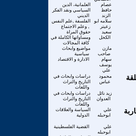
عصام
العلمانية، الدين
حافظ
السياسي ونقد الفكر
الزند
الديني
سلامه ابو
الفلسفة ,علم النفس
زعيتر
, وعلم الاجتماع
سعيد
حقوق المراة
الكحل
ومساواتها الكاملة في
كافة المجالات
مازن
مواضيع وابحاث
صاحب
سياسية
سهام
الادارة و الاقتصاد
يوسف
علي
لقة
محمود
دراسات وابحاث في
عباس
التاريخ والتراث
واللغات
زيد نائل
دراسات وابحاث في
العدوان
التاريخ والتراث
واللغات
ربة
علي
السياسة والعلاقات
ابوحبله
الدولية
علي
القضية الفلسطينية
ابوحبله