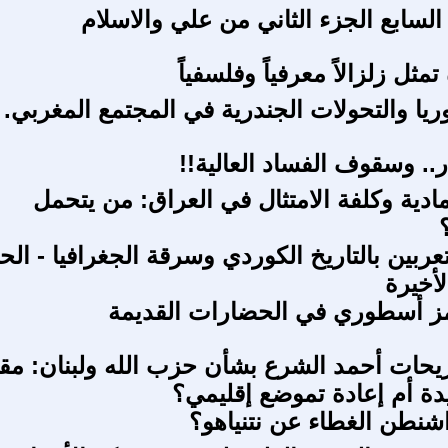
لسابع الجزء الثاني من علي والاسلام
ثل زلزالاً معرفياً وفلسفياً
لوريا والتحولات الجندرية في المجتمع المغربي.
ر.. وسقوف الفساد العالية!!
مادية وكلفة الامتثال في العراق: من يتحمل
ربين بالتاريخ الكوردي وسرقة الجغرافيا - الح
لأخيرة
مز أسطوري في الحضارات القديمة
يحات أحمد الشرع بشأن حزب الله ولبنان: مقا
ة أم إعادة تموضع إقليمي؟
شنطن الغطاء عن نتنياهو؟