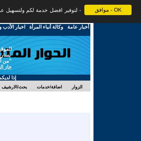
موافق - OK
لتوفير افضل خدمة لكم ولتسهيل عملي
أخبار عامة
-
وكالة أنباء المرأة
-
اخبار الأدب و
الموقع
يسارية
"من أج
حاز ال
إذا لديك
الزوار
اضافة/خدمات
بحث/الارشيف