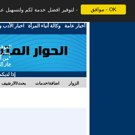
موافق - OK
لتوفير افضل خدمة لكم ولتسهيل عملي
أخبار عامة
-
وكالة أنباء المرأة
-
اخبار الأدب و
الموقع
يسارية
"من أج
حاز ال
إذا لديك
الزوار
اضافة/خدمات
بحث/الارشيف