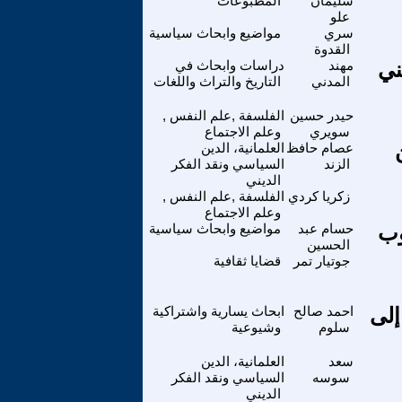
سليمان
المطبوعات
علو
سري
مواضيع وابحاث سياسية
القدوة
ني
مهند
دراسات وابحاث في
المدني
التاريخ والتراث واللغات
حيدر حسين
الفلسفة ,علم النفس ,
سويري
وعلم الاجتماع
عصام حافظ
العلمانية، الدين
الزند
السياسي ونقد الفكر
الديني
زكريا كردي
الفلسفة ,علم النفس ,
وعلم الاجتماع
وب
حسام عبد
مواضيع وابحاث سياسية
الحسين
جوتيار تمر
قضايا ثقافية
إلى
احمد صالح
ابحاث يسارية واشتراكية
سلوم
وشيوعية
سعد
العلمانية، الدين
سوسه
السياسي ونقد الفكر
الديني