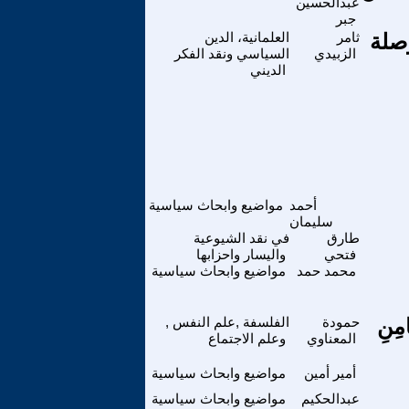
عبدالحسين
جبر
صلة
ثامر
العلمانية، الدين
الزبيدي
السياسي ونقد الفكر
الديني
أحمد
مواضيع وابحاث سياسية
سليمان
طارق
في نقد الشيوعية
فتحي
واليسار واحزابها
محمد حمد
مواضيع وابحاث سياسية
امِنِ
حمودة
الفلسفة ,علم النفس ,
المعناوي
وعلم الاجتماع
أمير أمين
مواضيع وابحاث سياسية
عبدالحكيم
مواضيع وابحاث سياسية