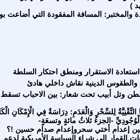
 )
ة والمختبر: المسافة المفقودة التي أضاعت بو
 استعادة الاستقرار ومنطق احتكار السلطة
والطقوس الدينية نقاش داخلي هادئ
طن وتل أبيب تحت شعار: بين الاحباب تسقط
ا التِّقْنِيَّةُ لِلسِّحْرِ وَالْعَدَمِ: دِرَاسَةٌ فِي الْإِمْكَانِ الْكَ
 الْوُجُودِيِّ -الجزءُ ثلاثُ مائةٍ وتسعَةٍ-
بين إعدام أختي سحروإعدام صدام حسين !؟
ات القمار إلى شراء السياسة الأمريكية لدعم