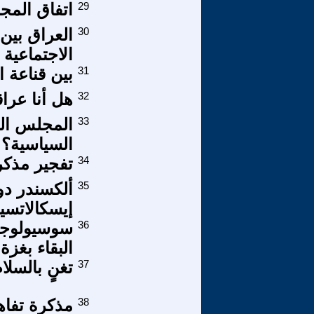
29
اتفاق المجا
30
العراق بين 
الاجتماعية العراق
31
بين قناعة 
32
هل أنا عراق
33
المجلس الو
السياسية؟
34
تفجير مذكرة
35
ألكسندر دو
إيسكالاتسيا
36
سوسيولوجيا 
البقاء بغزة
37
تغنٍ بالسل
38
مذكرة تفاه