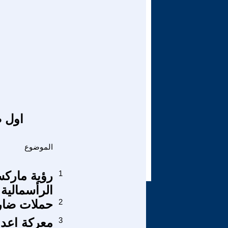
اول ص
الموضوع
1
رؤية ماركس
الرأسمالية 
2
حملات ضاري
3
معركة اعد