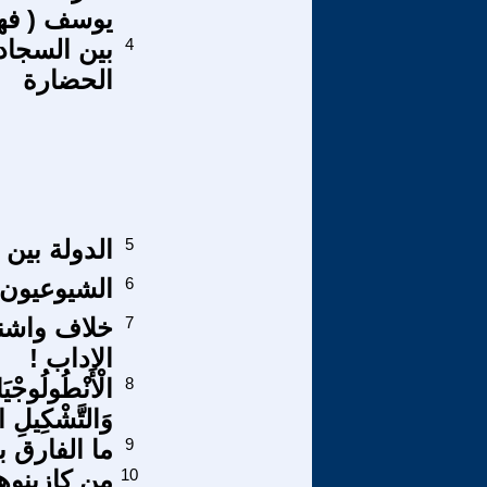
يوسف ( فهد
4
بين السجاد
الحضارة
5
الدولة بين
6
الشيوعيون 
7
خلاف واشن
الاداب !
8
الْأَنْطُولُوجْيَ
وَالتَّشْكِيلِ
9
ما الفارق 
10
من كازينوه