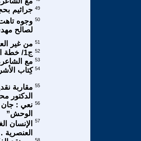
مع الشاعرة 
49
جراثيم بح
50
وجوه تاهت 
لصالح مهد
51
من غير الع
52
ج1/ خطة الزيدي الاقتصادية: نسخة من يلتسن أم السادات؟
53
مع الشاعرة 
54
كِتاب الأشرار و
55
مقاربة نقد
الدكتور مح
56
الوحش”
57
الإنسان الغ
العنصرية 
58