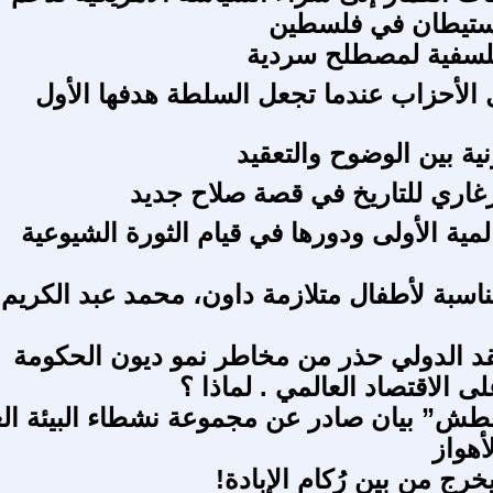
لاستيطان في فلسطين
فلسفية لمصطلح سردية
 الأحزاب عندما تجعل السلطة هدفها الأول
ونية بين الوضوح والتعقيد
زغاري للتاريخ في قصة صلاح جديد
مية الأولى ودورها في قيام الثورة الشيوعية
ناسبة لأطفال متلازمة داون، محمد عبد الكريم
د الدولي حذر من مخاطر نمو ديون الحكومة
لى الاقتصاد العالمي . لماذا ؟
طش” بيان صادر عن مجموعة نشطاء البيئة ال
أهواز
خرج من بين رُكام الإبادة!