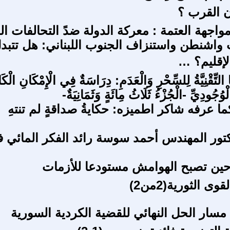
ن القرب ؟
اجهة العتمة : معركة الدولة ضدً التحالفات ال
 واشنطن واستنزاف الجنوب اللبناني: هل تتبد
إقليم؟ …
ا التِّقْنِيَّةُ لِلسِّحْرِ وَالْعَدَمِ: دِرَاسَةٌ فِي الْإِمْكَانِ الْكَ
ْوُجُودِيِّ -الْجُزْءُ ثَلَاثُ مِائَةٍ وَثَمَانِيَةٌ-
ما عرفه شاكر اطميزه: حكايةُ صداقةٍ لم تنتهِ
دكتور المهندس أحمد سوسة رائد الفكر المائي 
 حين تصبح الهوامش مستودعا للأزمات
ى الثورية(2من2)
مسار الحل النهائي للقضية الكردية السورية