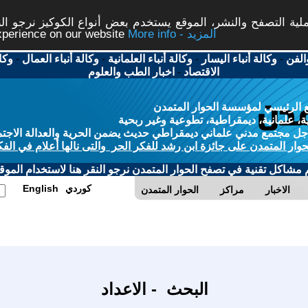
ة التصفح والنشر، الموقع يستخدم بعض أنواع الكوكيز نرجو النق
More info - المزيد
experience on our website
الفن
-
وكالة أنباء اليسار
-
وكالة أنباء العلمانية
-
وكالة أنباء العمال
-
وكا
الاقتصاد
-
اخبار الطب والعلوم
 الرئيسي لمؤسسة الحوار المتمدن
، علمانية، ديمقراطية، تطوعية وغير ربحية
ل مجتمع مدني علماني ديمقراطي حديث يضمن الحرية والعدالة الاجتم
حوار المتمدن على جائزة ابن رشد للفكر الحر والتى نالها أعلام في الفك
م مشاكل تقنية في تصفح الحوار المتمدن نرجو النقر هنا لاستخدام الموقع
كوردي
English
الاخبار
مراكز
الحوار المتمدن
البحث - الاعداد