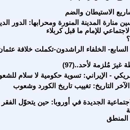
ريع الاستيطان والضم
ين منارة المدينة المنورة ومحرابها: الدور الدي
اجتماعي للإمام ما قبل كربلاء
؟
لسابع- الخلفاء الراشدون-تكملت خلافة عثمان
غيرَ مُلزمة لأحد..(97)
مريكي - الإيراني: تسوية حكومية لا سلام للشع
لآخر التاريخ: تغييب تاريخ الكورد وشعوب
جتماعية الجديدة في أوروبا: حين يتحوّل الفقر 
ة
 المنطق