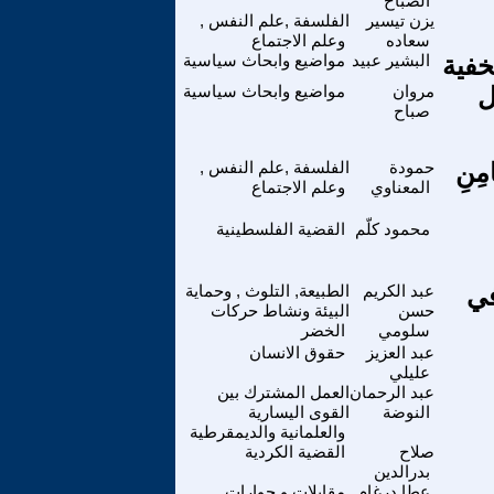
الصباح
يزن تيسير
الفلسفة ,علم النفس ,
سعاده
وعلم الاجتماع
خفية
البشير عبيد
مواضيع وابحاث سياسية
ل
مروان
مواضيع وابحاث سياسية
صباح
امِنِ
حمودة
الفلسفة ,علم النفس ,
المعناوي
وعلم الاجتماع
محمود كلّم
القضية الفلسطينية
في
عبد الكريم
الطبيعة, التلوث , وحماية
حسن
البيئة ونشاط حركات
سلومي
الخضر
عبد العزيز
حقوق الانسان
عليلي
عبد الرحمان
العمل المشترك بين
النوضة
القوى اليسارية
والعلمانية والديمقرطية
صلاح
القضية الكردية
بدرالدين
عطا درغام
مقابلات و حوارات