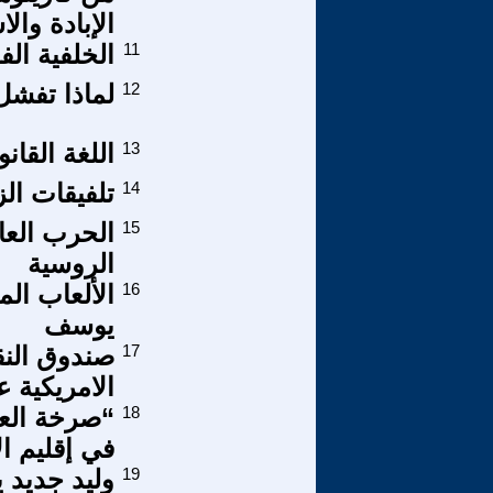
الإبادة وا
11
الخلفية ال
12
لماذا تفشل
13
اللغة القان
14
تلفيقات ال
15
الحرب العال
الروسية
16
الألعاب الم
يوسف
17
صندوق النق
الامريكية ع
18
“صرخة الع
في إقليم ال
19
وليد جديد ي