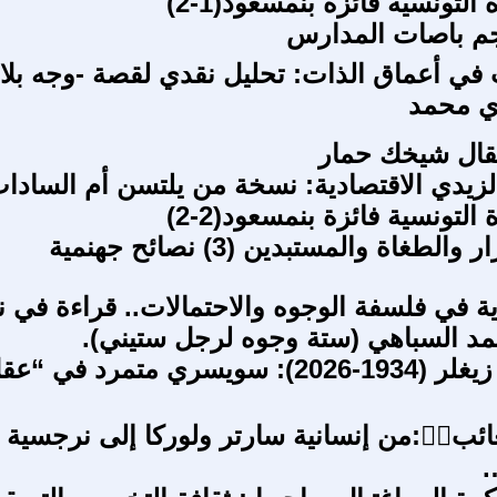
التونسية فائزة بنمسعود(1-2)
جم باصات المدارس
في أعماق الذات: تحليل نقدي لقصة -وجه بلا 
ي محمد
قال شيخك حمار
التونسية فائزة بنمسعود(2-2)
الطغاة والمستبدين (3) نصائح جهنمية
ية في فلسفة الوجوه والاحتمالات.. قراءة في 
مد السباهي (ستة وجوه لرجل ستيني).
نعي : جان زيغلر (1934-2026): سويسري متمرد في “ع
ائب🤷‍♂:من إنسانية سارتر ولوركا إلى نرجسية
…