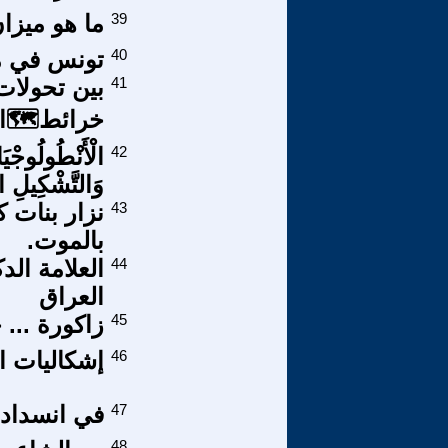
39
ما هو ميزا
40
تونس في مو
41
بين تحولات
خرائط🗺ال
42
الْأَنْطُولُوجْيَ
وَالتَّشْكِيلِ ال
43
نزار بنات ك
بالموت.
44
العلامة ال
العراق
45
زاكورة ...
46
إشكاليات القو
47
في انسداد 
48