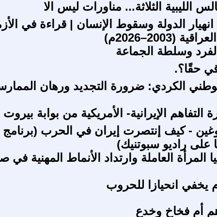
لس الليبية الثلاثة... مناورات ليس الا
انهيار الدولة وسقوط الإنسان | قراءة في الأز
ية (2003–2026م)
الفرد وسلطة الجماعة
ي حقًا؟.
طني الكردي: ضرورة التجديد ورهان الممارس
 التفاهم الإيرانية- الأمريكية من بوابة بيروت
غين - كيف إنتصرت إيران في الحرب (برنامج
 على راديو سبوتنيك)
المرأة العاملة وارتداد الأنماط المهنية في ص
ام يخفي انحيازا للحروب
م أم فخاخ وخدع