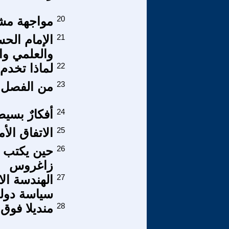
20
مواجهة مشا
21
الإمام الحس
والعلمي وال
22
لماذا تخدم
23
من الفصل ا
24
أفكارٌ بسيطة 
25
الاتفاق الأ
26
حين يكتب ا
زاغروس
27
الهندسة الا
سياسة دول
28
منديلا فوق