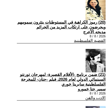
(20) رموز الكراهية في المستوطنات ينثرون سمومهم
ويحرضون على ارتكاب المزيد من الجرائم
مديحه الأعرج
2026 / 8 / 8
القضية الفلسطينية
(21) ضمن برنامج -الأفلام القصيرة- لمهرجان تورنتو
السينمائي الدولي لعام 2026، فيلم -حنان- للمخرجة
الفلسلطينية سابرينا خوري
سمير حنا خمورو
2026 / 8 / 8
الادب والفن