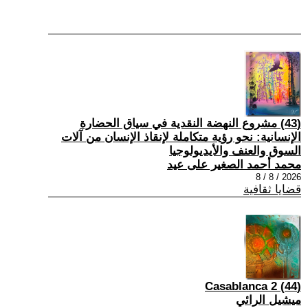
(43) مشروع النهضة النقدية في سياق الحضارة
الإنسانية: نحو رؤية متكاملة لإنقاذ الإنسان من آلات
السوق والعنف والأيديولوجيا
محمد أحمد الصغير على عيد
2026 / 8 / 8
قضايا ثقافية
(44) Casablanca 2
ميشيل الرائي