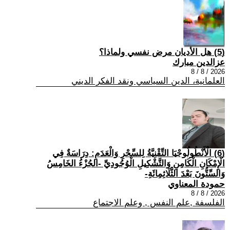
(5) هل الأديان مرض نفسي ولماذا؟
عزالدين مبارك
2026 / 8 / 8
العلمانية، الدين السياسي ونقد الفكر الديني
(6) الْأَنْطُولُوجْيَا التِّقْنِيَّةُ لِلسِّحْرِ وَالْعَدَمِ: دِرَاسَةٌ فِي
الْإِمْكَانِ الْكَامِنِ وَالتَّشْكِيلِ الْوُجُودِيِّ -الجُزْءُ الخَامِسُ
وَالسِّتُّونَ بَعْدَ الثَّلَاثِمِائَةِ-
حمودة المعناوي
2026 / 8 / 8
الفلسفة ,علم النفس , وعلم الاجتماع