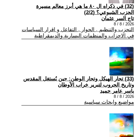
(32) في ذكراه ال ٨٠ ما هي أبرز معالم مسيرة
الحزب الشيوعي؟ (2/2)
تاج السر عثمان
2026 / 8 / 8
التحزب والتنظيم , الحوار , التفاعل و اقرار السياسات
في الاحزاب والمنظمات اليسارية والديمقراطية
(33) تجار الهيكل وتجار الوطن: حين يُستغل المقدس
وتاريخ الحروب لتبرير خراب الأوطان
ياسر عامر حميد
2026 / 8 / 8
مواضيع وابحاث سياسية