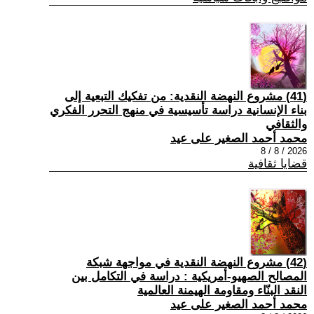
(41) مشروع النهضة النقدية: من تفكيك التبعية إلى
بناء الإنسانية دراسة تأسيسية في منهج التحرر الفكري
والثقافي
محمد أحمد الصغير على عيد
2026 / 8 / 8
قضايا ثقافية
(42) مشروع النهضة النقدية في مواجهة شبكة
المصالح الصهيو-أمريكية : دراسة في التكامل بين
النقد البنّاء ومقاومة الهيمنة العالمية
محمد أحمد الصغير على عيد