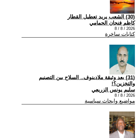
(30) الشعب يريد تعطيل القطار
كاظم فنجان الحمامي
2026 / 8 / 8
كتابات ساخرة
(31) بعد وثيقة ملادينوف.. السلاح بين التصنيم
والتخزين؟!
سليم يونس الزريعي
2026 / 8 / 8
مواضيع وابحاث سياسية