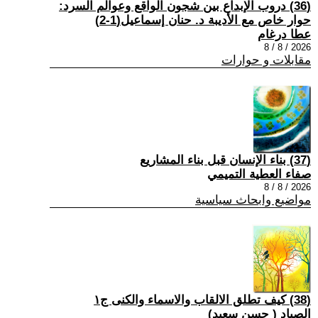
(36) دروب الإبداع بين شجون الواقع وعوالم السرد:
حوار خاص مع الأديبة د. حنان إسماعيل(1-2)
عطا درغام
2026 / 8 / 8
مقابلات و حوارات
(37) بناء الإنسان قبل بناء المشاريع
صفاء العطية التميمي
2026 / 8 / 8
مواضيع وابحاث سياسية
(38) كيف تطلق الالقاب والاسماء والكنى ج١
الصياد ‏( حسن سعيد‏)