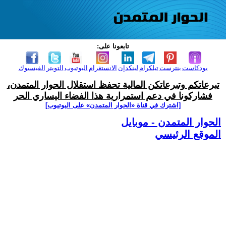
تابعونا على:
بودكاست
بنترست
تيلكرام
لينكدإن
الانستغرام
اليوتيوب
التويتر
الفيسبوك
تبرعاتكم وتبرعاتكن المالية تحفظ استقلال الحوار المتمدن،
فشاركونا في دعم استمرارية هذا الفضاء اليساري الحر
[اشترك في قناة ‫«الحوار المتمدن» على اليوتيوب]
الحوار المتمدن - موبايل
الموقع الرئيسي