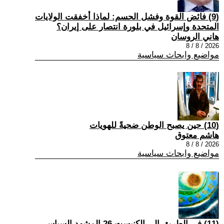
(9) فائض القوة وفشل الحسم: لماذا أخفقت الولايات
المتحدة وإسرائيل في بلورة انتصار على إيران؟
هاني الروسان
2026 / 8 / 8
مواضيع وابحاث سياسية
(10) حين يصبح الوطن ضحيةً للهويات
هاشم معتوق
2026 / 8 / 8
مواضيع وابحاث سياسية
(11) في الطريق إلى الكنيست 26 المشهد السياسي