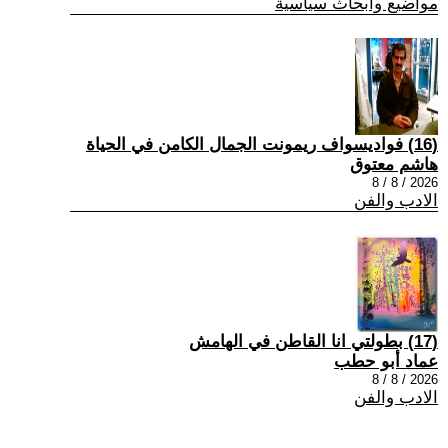
مواضيع وابحاث سياسية
(16) فواديسواف ريمونت الجمال الكامن في الحياة
هاشم معتوق
2026 / 8 / 8
الادب والفن
(17) بطولتي انا القاطن في الهامش
عماد أبو حطب
2026 / 8 / 8
الادب والفن