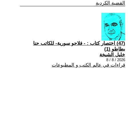
القضية الكردية
(47) اختصار كتاب : - فلاحو سورية- للكاتب حنا
بطاطو (1)
خليل الشيخة
2026 / 8 / 8
قراءات في عالم الكتب و المطبوعات