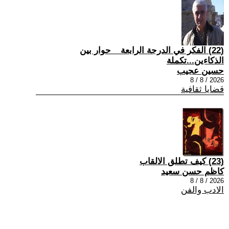
(22) الفكر في الدرجة الرابعة _ حوار بين
الذكاءين...تكملة
حسين عجيب
2026 / 8 / 8
قضايا ثقافية
(23) كيف تطلق الالقاب
كاظم حسن سعيد
2026 / 8 / 8
الادب والفن