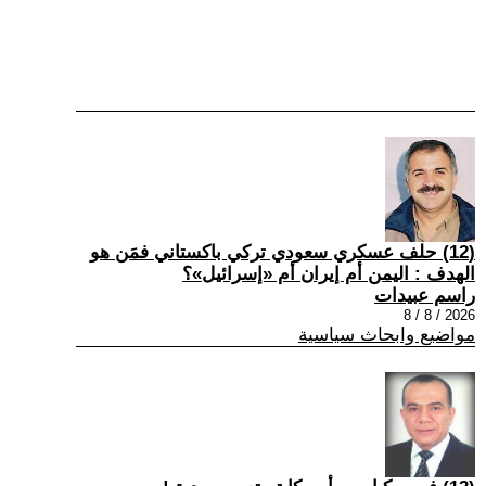
(12) حلف عسكري سعودي تركي باكستاني فمَن هو
الهدف : اليمن أم إيران أم «إسرائيل»؟
راسم عبيدات
2026 / 8 / 8
مواضيع وابحاث سياسية