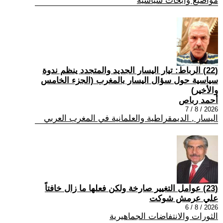
مواضيع وابحاث سياسية
(22) الرباط: تيار اليسار الجديد والمتجدد ينظم ندوة
سياسية حول سؤال اليسار بالمغرب (الجزء الخامس
والأخير)
أحمد رباص
2026 / 8 / 7
اليسار , الديمقراطية والعلمانية في المغرب العربي
(23) عوامل التغيير صارخة ولكن فعلها ما زال خافتاً
علي عرمش شوكت
2026 / 8 / 6
الثورات والانتفاضات الجماهيرية