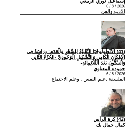
إسماعيل نوري الربيعي
2026 / 8 / 6
الادب والفن
(41) الْأَنْطُولُوجْيَا التِّقْنِيَّةُ لِلسِّحْرِ وَالْعَدَمِ: دِرَاسَةٌ فِي
الْإِمْكَانِ الْكَامِنِ وَالتَّشْكِيلِ الْوُجُودِيِّ -الجُزْءُ الثَّانِي
وَالسِّتُّونَ بَعْدَ الثَّلَاثِمِائَةِ-
حمودة المعناوي
2026 / 8 / 6
الفلسفة ,علم النفس , وعلم الاجتماع
(42) كرة الرأس
كمال جمال بك