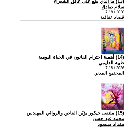
(13) ما الذي يقع على عاتق الشعراء
سلام صادق
2026 / 8 / 7
قضايا ثقافية
(14) أهمية احترام القانون في الحياة اليومية
ظبية الدليمي
2026 / 8 / 7
المجتمع المدني
(15) ملتقى جيكور يؤبّن القاص والروائي المهندس
محمد عبد حسن
مقداد مسعود