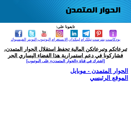
تابعونا على:
بودكاست
بنترست
تيلكرام
لينكدإن
الانستغرام
اليوتيوب
التويتر
الفيسبوك
تبرعاتكم وتبرعاتكن المالية تحفظ استقلال الحوار المتمدن،
فشاركونا في دعم استمرارية هذا الفضاء اليساري الحر
[اشترك في قناة ‫«الحوار المتمدن» على اليوتيوب]
الحوار المتمدن - موبايل
الموقع الرئيسي