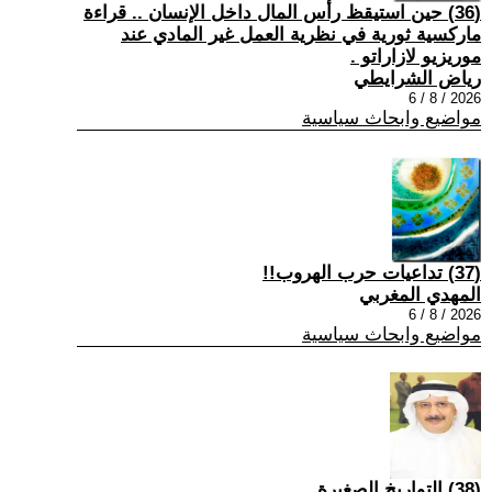
(36) حين استيقظ رأس المال داخل الإنسان .. قراءة
ماركسية ثورية في نظرية العمل غير المادي عند
موريزيو لازاراتو .
رياض الشرايطي
2026 / 8 / 6
مواضيع وابحاث سياسية
(37) تداعيات حرب الهروب!!
المهدي المغربي
2026 / 8 / 6
مواضيع وابحاث سياسية
(38) التواريخ الصغيرة