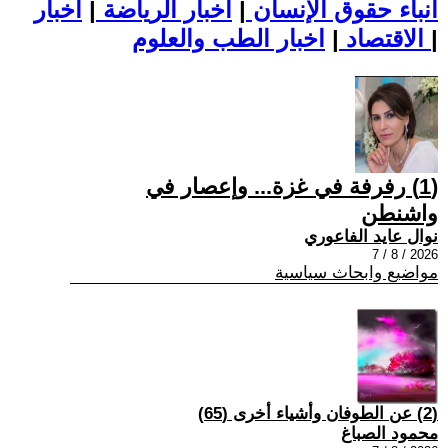
أنباء حقوق الإنسان
|
اخبار الرياضة
|
اخبار
|
اخبار الطب والعلوم
الاقتصاد
|
(1) رفرفة في غزة... وإعصار في
واشنطن
نوال عايد الفاعوري
2026 / 8 / 7
مواضيع وابحاث سياسية
(2) عن الطوفان وأشياء أخرى (65)
محمود الصباغ