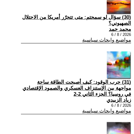
(30) سؤال لو سمحتم: متى تتحرّر أمريكا من الاحتلال
الصهيوني؟
محمد حمد
2026 / 8 / 6
مواضيع وابحاث سياسية
(31) حرب الوقود: كيف أصبحت الطاقة ساحة
مواجهة بين الإستنزاف العسكري والصمود الإقتصادي
في روسيا؟ الجزء الثاني 2-2
زياد الزبيدي
2026 / 8 / 6
مواضيع وابحاث سياسية