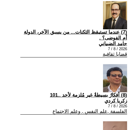
(7) عندما تستيقظ الثكنات... من يسبق الآخر، الدولة
أم الفوضى؟ .
حامد الضبياني
2026 / 8 / 7
قضايا ثقافية
(8) أفكارٌ بسيطةٌ غير مُلزمة لأحد ..101
زكريا كردي
2026 / 8 / 7
الفلسفة ,علم النفس , وعلم الاجتماع