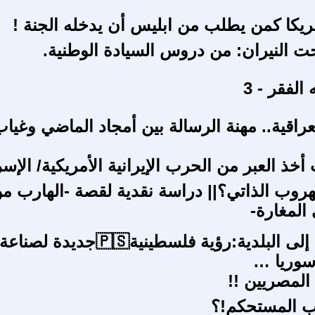
ريكا كمن يطلب من ابليس أن يدخله الجنة !
ت النيران: من دروس السيادة الوطنية.
لفقر - 3
عراقية.. مهنة الرسالة بين أمجاد الماضي وغيا
خذ العبر من الحرب الإيرانية الأمريكية/ الإسرا
الهروب الذاتي؟|| دراسة نقدية لقصة -الهارب م
 المغارة-
من المخيم إلى البلدية:رؤية فلسطينية🇵🇸ج
سوريا …
المصريين !!
اب المستحكم!؟