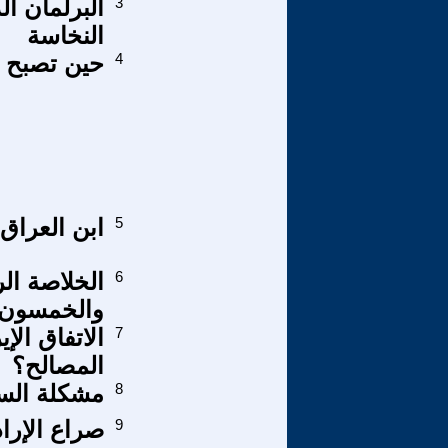
3
البرلمان ا
النخاسة
4
حين تصبح ا
5
ابن العراق
6
الخلاصة ال
والخمسون
7
الاتفاق الإ
المصالح؟
8
مشكلة السك
9
صراع الإرا