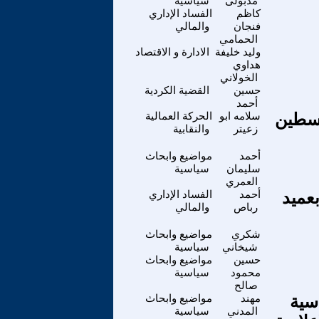
مدبولى
سياسية
كاظم
الفساد الإداري
فنجان
والمالي
الحمامي
وليد خليفة
الادارة و الاقتصاد
هداوي
الخولاني
حسين
القضية الكردية
أحمد
لسطين
سلامه ابو
الحركة العمالية
زعيتر
والنقابية
أحمد
مواضيع وابحاث
سليمان
سياسية
العمري
عميد
أحمد
الفساد الإداري
رباص
والمالي
شكري
مواضيع وابحاث
شيخاني
سياسية
حسين
مواضيع وابحاث
محمود
سياسية
صالح
سية
مهند
مواضيع وابحاث
المدني
سياسية