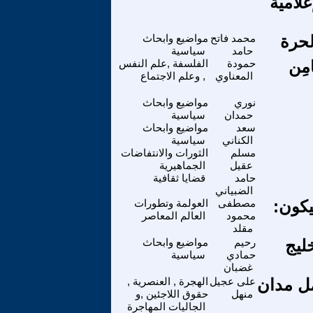
علامية
لحرة
محمد فاتح
مواضيع وابحاث
حامد
سياسية
َامِن
حمودة
الفلسفة ,علم النفس
المعناوي
, وعلم الاجتماع
نوري
مواضيع وابحاث
حمدان
سياسية
سعد
مواضيع وابحاث
الكناني
سياسية
مسلم
الثورات والانتفاضات
عقيل
الجماهيرية
حامد
قضايا ثقافية
الضبياني
يكون:
مصطفى
العولمة وتطورات
محمود
العالم المعاصر
مقلد
ليج
رحيم
مواضيع وابحاث
حمادي
سياسية
غضبان
مل مدان
على عجيل
الهجرة , العنصرية ,
منهل
حقوق اللاجئين ,و
الجاليات المهاجرة