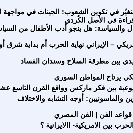
متغيّر في تكوين الشعوب: الجينات في مواجهة ا
قراءة في الأصل الكُردي
ل والسياسة: هل ينجو أدب الأطفال من السيا
أمريكي – الإيراني نهاية الحرب أم بداية شرق 
دي بين مطرقة السلاح وسندان الفساد
لكي يرتاح المواطن السوري
يوعية بين فكر ماركس وواقع القرن التاسع عش
ن والماسونيين: أوجه التشابه والاختلاف
 قواعد الفن | الفن المصري
حرب بين الامريكية- االايرانية ؟