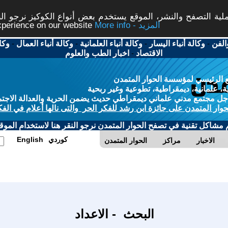
ة التصفح والنشر، الموقع يستخدم بعض أنواع الكوكيز نرجو النق
More info - المزيد
experience on our website
الفن
-
وكالة أنباء اليسار
-
وكالة أنباء العلمانية
-
وكالة أنباء العمال
-
وكا
الاقتصاد
-
اخبار الطب والعلوم
 الرئيسي لمؤسسة الحوار المتمدن
، علمانية، ديمقراطية، تطوعية وغير ربحية
ل مجتمع مدني علماني ديمقراطي حديث يضمن الحرية والعدالة الاجتم
حوار المتمدن على جائزة ابن رشد للفكر الحر والتى نالها أعلام في الفك
م مشاكل تقنية في تصفح الحوار المتمدن نرجو النقر هنا لاستخدام الموقع
كوردي
English
الاخبار
مراكز
الحوار المتمدن
البحث - الاعداد