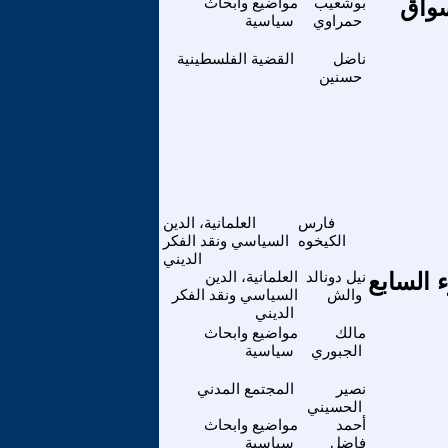
سواق
بوشعيب
مواضيع وابحاث
حمراوي
سياسية
ناضل
القضية الفلسطينية
حسنين
فارس
العلمانية، الدين
الكيخوه
السياسي ونقد الفكر
الديني
 السابع
نيل دونالد
العلمانية، الدين
والش
السياسي ونقد الفكر
الديني
مالك
مواضيع وابحاث
الجبوري
سياسية
نصير
المجتمع المدني
الحسيني
أحمد
مواضيع وابحاث
فاضل
سياسية