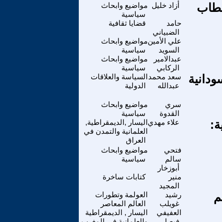
قطاب
أزاد خليل
مواضيع وابحاث
سياسية
حامد
قضايا ثقافية
الضبياني
علي الأمين
مواضيع وابحاث
السويد
سياسية
عبدالامير
مواضيع وابحاث
الركابي
سياسية
ودانية
سعد محمد
السياسة والعلاقات
عبدالله
الدولية
سري
مواضيع وابحاث
القدوة
سياسية
ة:
علاء مهدي
اليسار ,الديمقراطية,
العلمانية والتمدن في
العراق
فتحي
مواضيع وابحاث
سالم
سياسية
أبوزخار
منير
كتابات ساخرة
المجيد
م
رشيد
العولمة وتطورات
غويلب
العالم المعاصر
العفيفي
اليسار , الديمقراطية
فيصل
والعلمانية في المغرب