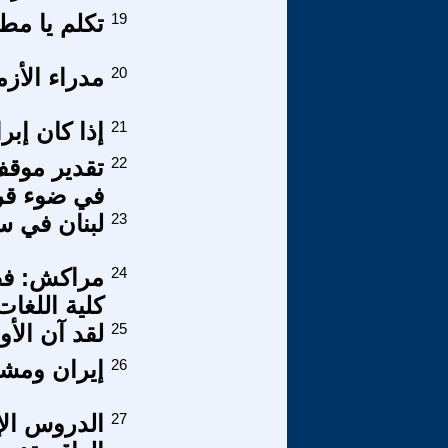
19
تكلم يا م
20
مدراء الأز
21
إذا كان إبر
22
تقدير موقف
في ضوء قرار
23
لبنان في س
24
مراكش: فضي
كلية اللغات
25
لقد آن الأو
26
إيران ومش
27
الدروس الإ