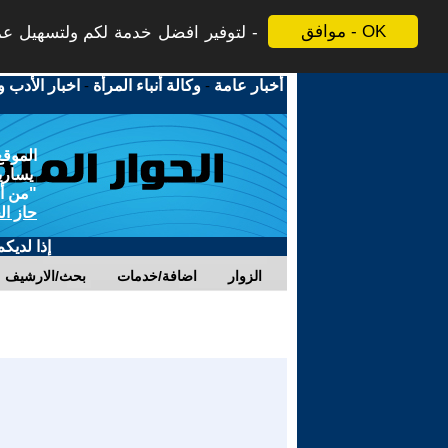
موافق - OK
لتوفير افضل خدمة لكم ولتسهيل عملي
أخبار عامة
-
وكالة أنباء المرأة
-
اخبار الأدب و
الموقع
يسارية
"من أج
حاز ال
إذا لديك
الزوار
اضافة/خدمات
بحث/الارشيف