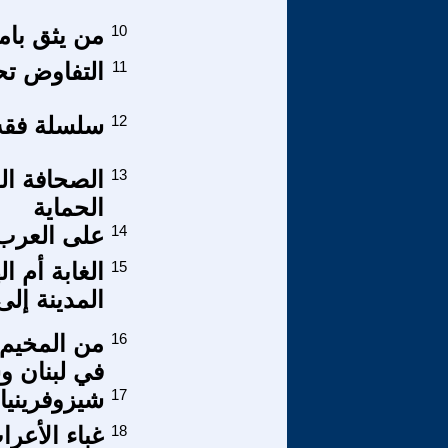
10
من يثق بام
11
التفاوض تح
12
سلسلة فقه ا
13
الصحافة ال
الحماية
14
على العرب أ
15
الغابة أم 
المدينة إلى
16
في لبنان و
17
شيزوفرينيا 
18
غباء الأعر