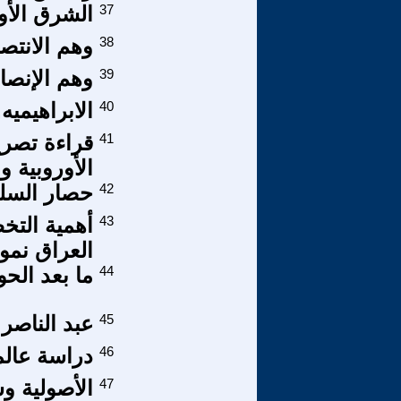
37
الشرق الأو
38
وهم الانتصا
39
وهم الإنصا
40
الابراهيميه.
41
قراءة تصري
الأوروبية و
42
حصار السل
43
أهمية التخ
العراق نمو
44
ما بعد الحو
45
عبد الناصر
46
دراسة عالمي
47
الأصولية و