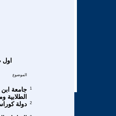
اول ص
الموضوع
1
جامعة ابن 
الطلابية وم
2
دولة كوراس