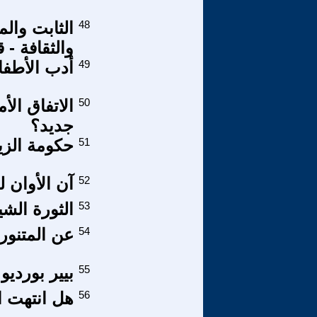
48
الثابت وال
والثقافة - 
49
أدب الأطفا
50
الاتفاق ال
جديد؟
51
حكومة الزي
52
آن الأوان 
53
الثورة الش
54
عن المتنوري
55
بيير بورديو
56
هل انتهت ال