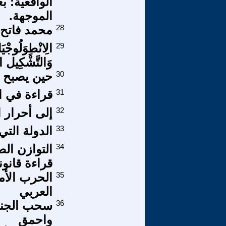
الواقعية: ب
الموجهة.
28
محمد فاتح 
29
الِانْطِوَلُوجْيَ
وَالتَّشْكِيل الْ
30
حين يصبح ا
31
قراءة في ال
32
إلى أحرار 
33
الدولة التي
34
التوازن ال
قراءة قانو
35
الحرب الأم
العربي
36
سحب الجنسي
واحمق