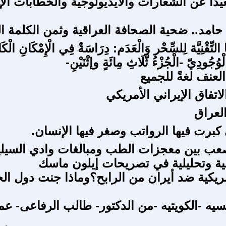
عيداً عن الشعارات والايديولوجية والخطابات الإ
حامد.. ضحية الصحافة العراقية وثمن الكلمة ا
ا التِّقْنِيَّة لِلسِّحْر وَالْعَدَم: دِرَاسَةٌ فِي الْإِمْكَانِ الْك
وُجُودِيّ -الْجُزْءُ ثَّلَاثِ مِائَةٍ وإثْنَيْنِ-
لعنف لغةً للجميع
اتفاق الإيراني الأمريكي
العراق
 كبرت فيها الرواتب وصغر فيها الإنسان.
صعب بين معجزات الطب ومبالغات وادي السيل
نية وتحليلية في تصريحات إيلون ماسك
ريكية ضد أيران من الرابح؟وماذا جنت دول الخ
ه -الكويتيه -من الدكتور- طالب الرفاعى- ع