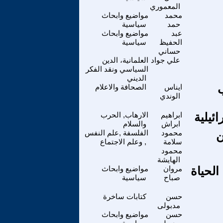
المعموري
محمد
مواضيع وابحاث
حمد
سياسية
عبد
مواضيع وابحاث
الحفيظ
سياسية
حساني
علي جواد
العلمانية، الدين
السياسي ونقد الفكر
الديني
ب
ايناس
الصحافة والاعلام
الوندي
ئيلية
ابراهيم
الارهاب, الحرب
ابراش
والسلام
ن
محمود
الفلسفة ,علم النفس
سلامة
, وعلم الاجتماع
محمود
الهايشة
ديدة لصناعة الحياة
مروان
مواضيع وابحاث
صباح
سياسية
حسن
كتابات ساخرة
مدبولى
حسن
مواضيع وابحاث