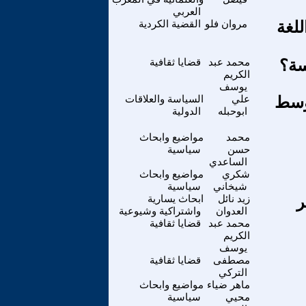
العربي
للغة
مروان فلو
القضية الكردية
سة؟
محمد عبد
قضايا ثقافية
الكريم
يوسف
أوسط
علي
السياسة والعلاقات
ابوحبله
الدولية
محمد
مواضيع وابحاث
حسن
سياسية
الساعدي
شكري
مواضيع وابحاث
شيخاني
سياسية
ر
زيد نائل
ابحاث يسارية
العدوان
واشتراكية وشيوعية
محمد عبد
قضايا ثقافية
الكريم
يوسف
مصطفى
قضايا ثقافية
التركي
ماهر ضياء
مواضيع وابحاث
محيي
سياسية