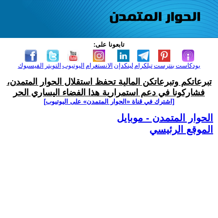
تابعونا على:
بودكاست
بنترست
تيلكرام
لينكدإن
الانستغرام
اليوتيوب
التويتر
الفيسبوك
تبرعاتكم وتبرعاتكن المالية تحفظ استقلال الحوار المتمدن،
فشاركونا في دعم استمرارية هذا الفضاء اليساري الحر
[اشترك في قناة ‫«الحوار المتمدن» على اليوتيوب]
الحوار المتمدن - موبايل
الموقع الرئيسي