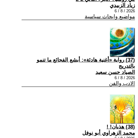
زياد الزبيدي
2026 / 8 / 6
مواضيع وابحاث سياسية
(37) رواية «أغنية هادئة»: أبشع الفجائع ما تنمو
بالتدريج
الصياد حسن سعيد
2026 / 8 / 6
الادب والفن
(38) هذيان! !
محمد الزهراوي أبو نوفل