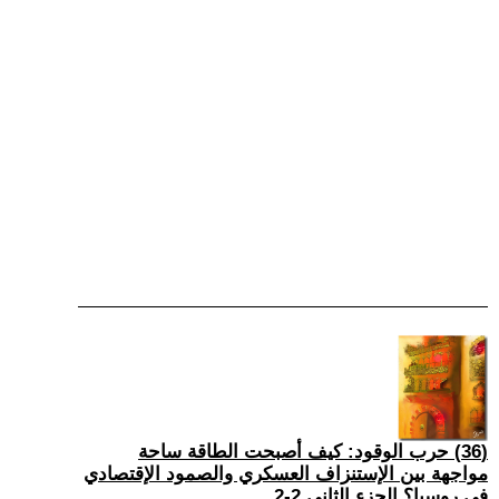
(36) حرب الوقود: كيف أصبحت الطاقة ساحة
مواجهة بين الإستنزاف العسكري والصمود الإقتصادي
في روسيا؟ الجزء الثاني 2-2