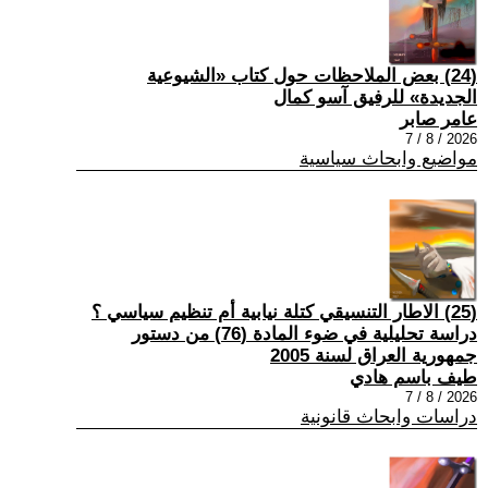
(24) بعض الملاحظات حول كتاب «الشيوعية
الجديدة» للرفيق آسو كمال
عامر صابر
2026 / 8 / 7
مواضيع وابحاث سياسية
(25) الاطار التنسيقي كتلة نيابية أم تنظيم سياسي ؟
دراسة تحليلية في ضوء المادة (76) من دستور
جمهورية العراق لسنة 2005
طيف باسم هادي
2026 / 8 / 7
دراسات وابحاث قانونية