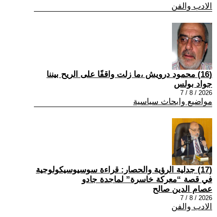
الادب والفن
(16) محمود درويش ،ما زلت واقفًا على الريح بيننا
جواد بولس
2026 / 8 / 7
مواضيع وابحاث سياسية
(17) جدلية الرؤية والحصار: قراءة سوسيوسيكولوجية
في قصة “معركة خاسرة” لماجدة جادو
عصام الدين صالح
2026 / 8 / 7
الادب والفن