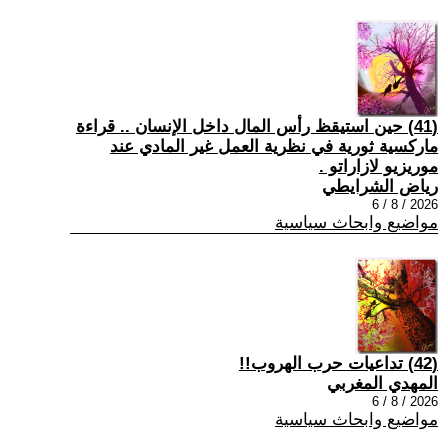
(41) حين استيقظ رأس المال داخل الإنسان .. قراءة
ماركسية ثورية في نظرية العمل غير المادي عند
موريزيو لازاراتو .
رياض الشرايطي
2026 / 8 / 6
مواضيع وابحاث سياسية
(42) تداعيات حرب الهروب!!
المهدي المغربي
2026 / 8 / 6
مواضيع وابحاث سياسية