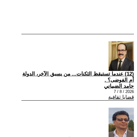
(12) عندما تستيقظ الثكنات... من يسبق الآخر، الدولة
أم الفوضى؟ .
حامد الضبياني
2026 / 8 / 7
قضايا ثقافية