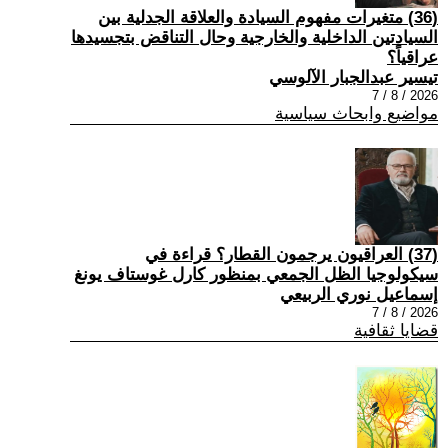
(36) متغيرات مفهوم السيادة والعلاقة الجدلية بين
السيادتين الداخلية والخارجية وحال التناقض بتجسيدها
عراقياً؟
تيسير عبدالجبار الآلوسي
2026 / 8 / 7
مواضيع وابحاث سياسية
(37) العراقيون يرجمون القطار؟ قراءة في
سيكولوجيا الظل الجمعي بمنظور كارل غوستاف يونغ
إسماعيل نوري الربيعي
2026 / 8 / 7
قضايا ثقافية