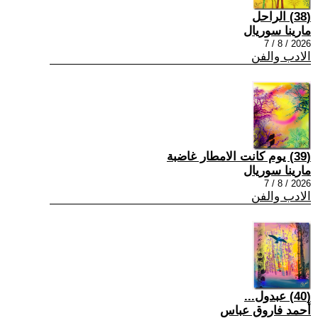
(38) الراحل
مارينا سوريال
2026 / 8 / 7
الادب والفن
(39) يوم كانت الامطار غاضبة
مارينا سوريال
2026 / 8 / 7
الادب والفن
(40) عبدول...
أحمد فاروق عباس