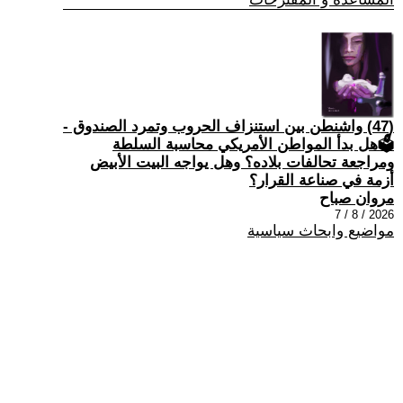
(47) واشنطن بين استنزاف الحروب وتمرد الصندوق -
🗳هل بدأ المواطن الأمريكي محاسبة السلطة
ومراجعة تحالفات بلاده؟ وهل يواجه البيت الأبيض
أزمة في صناعة القرار؟
مروان صباح
2026 / 8 / 7
مواضيع وابحاث سياسية