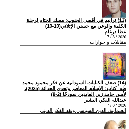
(13) ترانيم في أقصى الجنوب: مسك الختام لرحلة
الكلمة والوعي مع حسني الإتلاتي(10-10)
عطا درغام
2026 / 8 / 7
مقابلات و حوارات
(14) ضعف الكتابات السودانية عن فكر محمود محمد
طه- كتاب: الإسلام المعاصر وتحدي الحداثة (2025)،
لأمين حامد زين العابدين نموذجًا (2-9)
عبدالله الفكي البشير
2026 / 8 / 7
العلمانية، الدين السياسي ونقد الفكر الديني