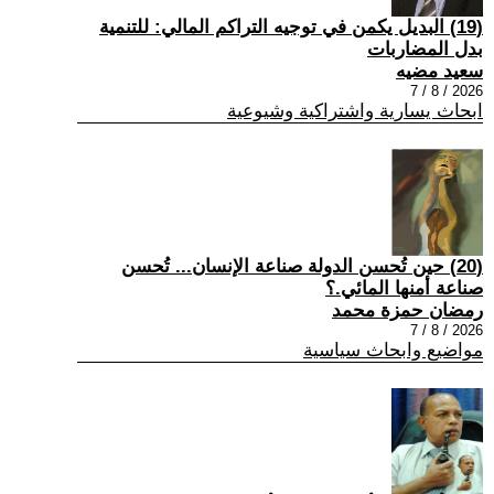
(19) البديل يكمن في توجيه التراكم المالي: للتنمية
بدل المضاربات
سعيد مضيه
2026 / 8 / 7
ابحاث يسارية واشتراكية وشيوعية
(20) حين تُحسن الدولة صناعة الإنسان... تُحسن
صناعة أمنها المائي.؟
رمضان حمزة محمد
2026 / 8 / 7
مواضيع وابحاث سياسية