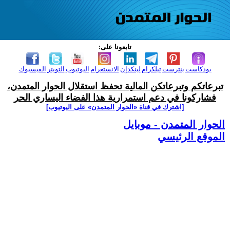
تابعونا على:
بودكاست
بنترست
تيلكرام
لينكدإن
الانستغرام
اليوتيوب
التويتر
الفيسبوك
تبرعاتكم وتبرعاتكن المالية تحفظ استقلال الحوار المتمدن،
فشاركونا في دعم استمرارية هذا الفضاء اليساري الحر
[اشترك في قناة ‫«الحوار المتمدن» على اليوتيوب]
الحوار المتمدن - موبايل
الموقع الرئيسي