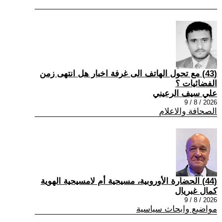
(43) مع تحول الهاتف الى غرفة اخبار هل انتهى زمن
الفضائيات ؟
علي سيف الرعيني
2026 / 8 / 9
الصحافة والاعلام
(44) الحضارة الأوروبية، مسيحية أم لامسيحية الهوية
كمال غبريال
2026 / 8 / 9
مواضيع وابحاث سياسية