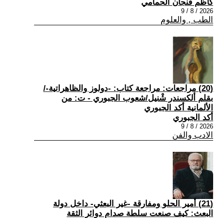
كاظم فنجان الحمامي
2026 / 8 / 9
الطب , والعلوم
(20) مراجعات: مراجعة كتاب: -دولوز والظاهراتية-/
بقلم ألكسندر شْنيل/شعوب الجبوري - ت: من
الألمانية أكد الجبوري
أكد الجبوري
2026 / 8 / 9
الادب والفن
(21) أمير الحلو ومفارقة -غير البعثي- داخل دولة
البعث: كيف صنعت سلطة صدام دوائر الثقة