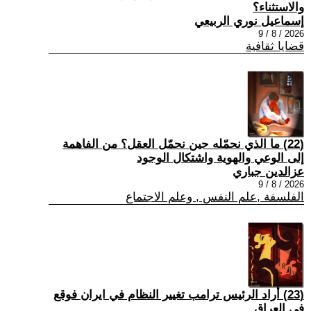
والاستثناء؟
إسماعيل نوري الربيعي
2026 / 8 / 9
قضايا ثقافية
(22) ما الذي نحمّله حين نحمّل العقل؟ من الفاهمة
إلى الوعي والهوية واشتكال الوجود
عزالدين جباري
2026 / 8 / 9
الفلسفة ,علم النفس , وعلم الاجتماع
(23) أراد الرئيس ترامب تغيير النظام في ايران فوقع
في العراق