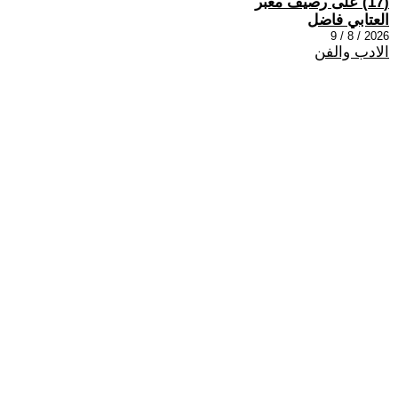
(17) على رصيف مغبر
العتابي فاضل
2026 / 8 / 9
الادب والفن