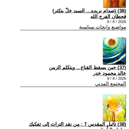
(36) (صدام نريده… السيد خلّ يتكتر)
قحطان الفرج الله
2026 / 8 / 9
مواضيع وابحاث سياسية
(37) حين يسقط القناع... ويتكلم الزمن
خالد محمود خدر
2026 / 8 / 9
المجتمع المدني
(38) تأثيل المقدس 7 : من نقد التراث إلى تفكيك