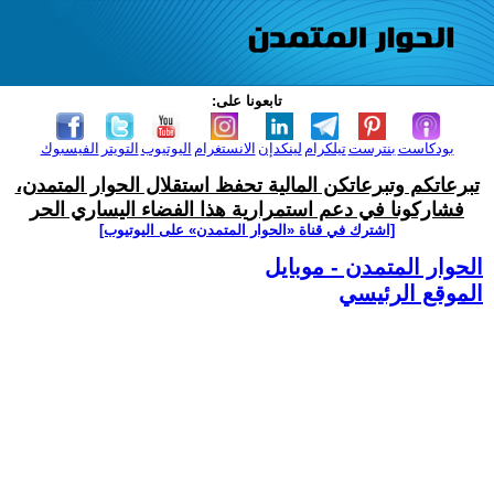
تابعونا على:
بودكاست
بنترست
تيلكرام
لينكدإن
الانستغرام
اليوتيوب
التويتر
الفيسبوك
تبرعاتكم وتبرعاتكن المالية تحفظ استقلال الحوار المتمدن،
فشاركونا في دعم استمرارية هذا الفضاء اليساري الحر
[اشترك في قناة ‫«الحوار المتمدن» على اليوتيوب]
الحوار المتمدن - موبايل
الموقع الرئيسي