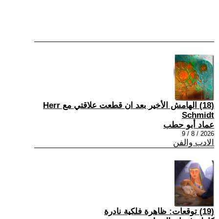
(18) الهامش الأخير بعد ان قطعت علاقتي مع Herr
Schmidt
عماد أبو حطب
2026 / 8 / 9
الادب والفن
(19) توقعات: ظاهرة فلكية نادرة