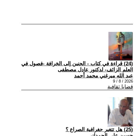
(24) قراءة في كتاب - الحنين إلى الخرافة -فصول في
العلم الزائف- لدكتور عادل مصطفى
عبد الله ميرغني محمد أحمد
2026 / 8 / 9
قضايا ثقافية
(25) هل تتغير جغرافية الصراع ؟
حسين علي الحمداني