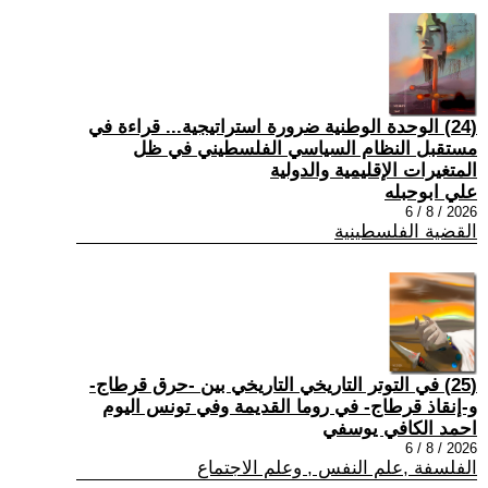
(24) الوحدة الوطنية ضرورة استراتيجية... قراءة في
مستقبل النظام السياسي الفلسطيني في ظل
المتغيرات الإقليمية والدولية
علي ابوحبله
2026 / 8 / 6
القضية الفلسطينية
(25) في التوتر التاريخي التاريخي بين -حرق قرطاج-
و-إنقاذ قرطاج- في روما القديمة وفي تونس اليوم
احمد الكافي يوسفي
2026 / 8 / 6
الفلسفة ,علم النفس , وعلم الاجتماع