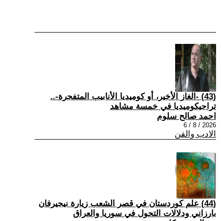
(43) -الغاز الأخير، أو كوميديا الأنابيب المتفجرة-..
تراجيكوميديا في خمسة مشاهد
احمد صالح سلوم
2026 / 8 / 6
الادب والفن
(44) علم كوردستان في قصر الشعب زيارة نيجيرفان
بارزاني ودلالات التحول في سوريا والعراق