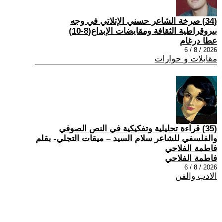
(34) صرخة الشاعر حسني الإتلاتي في وجه
بيروقراطية الثقافة ومقايضات الإبداع(8-10)
عطا درغام
2026 / 8 / 6
مقابلات و حوارات
(35) قراءة تحليلية وتفكيكية في النص الصوفي
والفلسفي للشاعر سلام السيد – ميقات التجلي- بقلم
فاطمة الفلاحي
فاطمة الفلاحي
2026 / 8 / 6
الادب والفن