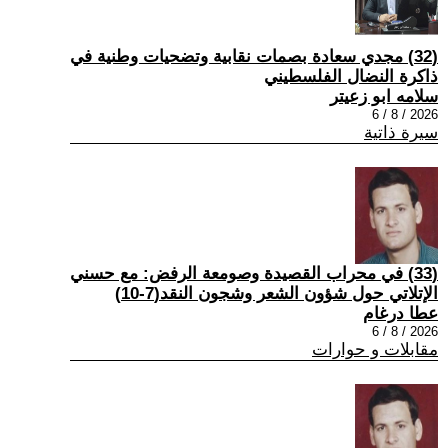
(32) مجدي سعادة بصمات نقابية وتضحيات وطنية في
ذاكرة النضال الفلسطيني
سلامه ابو زعيتر
2026 / 8 / 6
سيرة ذاتية
(33) في محراب القصيدة وصومعة الرفض: مع حسني
الإتلاتي حول شؤون الشعر وشجون النقد(7-10)
عطا درغام
2026 / 8 / 6
مقابلات و حوارات