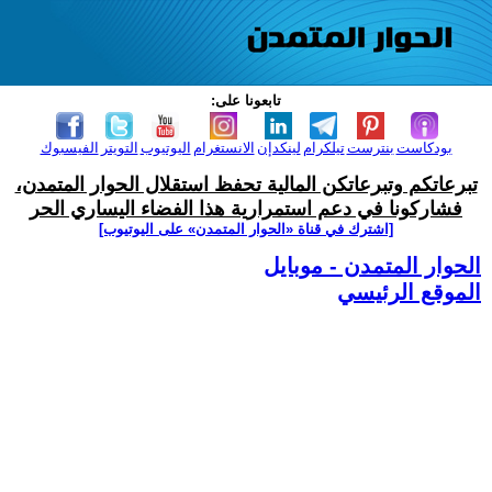
تابعونا على:
بودكاست
بنترست
تيلكرام
لينكدإن
الانستغرام
اليوتيوب
التويتر
الفيسبوك
تبرعاتكم وتبرعاتكن المالية تحفظ استقلال الحوار المتمدن،
فشاركونا في دعم استمرارية هذا الفضاء اليساري الحر
[اشترك في قناة ‫«الحوار المتمدن» على اليوتيوب]
الحوار المتمدن - موبايل
الموقع الرئيسي