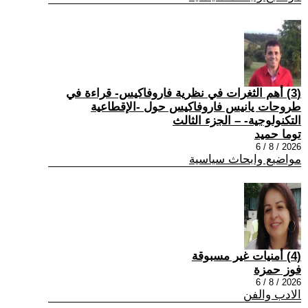
(3) أهم الثغرات في نظرية فاروفاكيس- قراءة في
طروحات يانيس فاروفاكيس حول -الإقطاعية
التكنولوجية- – الجزء الثالث
توما حميد
2026 / 8 / 6
مواضيع وابحاث سياسية
(4) أمنيات غير مسبوقة
فوز حمزة
2026 / 8 / 6
الادب والفن