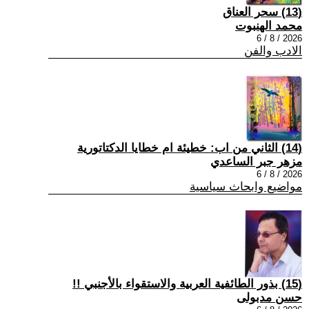
(13) سحر العناق
محمد الهنبوت
2026 / 8 / 6
الادب والفن
(14) الثاني من اب: خطيئة ام خطايا الدكتاتورية
مزهر جبر الساعدي
2026 / 8 / 6
مواضيع وابحاث سياسية
(15) بذور الطائفية العربية والاستقواء بالأجنبي !!
حسن مدبولى