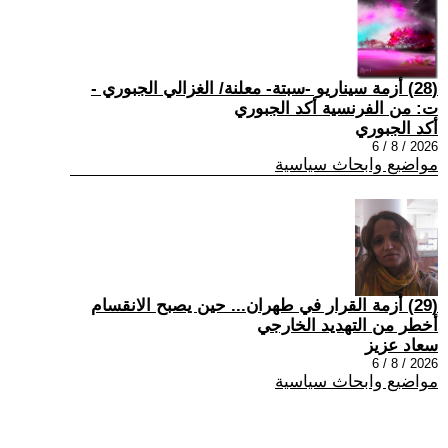
(28) أزمة سيناريو -سبتة- معلنة/ الغزالي الجبوري -
ت: من الفرنسية أكد الجبوري
أكد الجبوري
2026 / 8 / 6
مواضيع وابحاث سياسية
(29) أزمة القرار في طهران... حين يصبح الانقسام
أخطر من التهديد الخارجي
سعاد عزيز
2026 / 8 / 6
مواضيع وابحاث سياسية