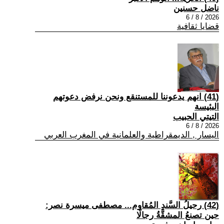
ناضل حسنين
2026 / 8 / 6
قضايا ثقافية
(41) انهم يدعوننا للمستنقع ونحن نرفض دعوتهم
البئيسة
التيتي الحبيب
2026 / 8 / 6
اليسار , الديمقراطية والعلمانية في المغرب العربي
(42) رحيلُ السَّندِ المُقاوم... مصطفى ميسرة نصر:
حين تصنعُ المشقَّةُ رجالًا