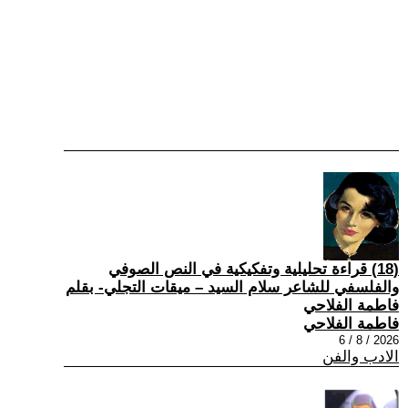
(18) قراءة تحليلية وتفكيكية في النص الصوفي
والفلسفي للشاعر سلام السيد – ميقات التجلي- بقلم
فاطمة الفلاحي
فاطمة الفلاحي
2026 / 8 / 6
الادب والفن