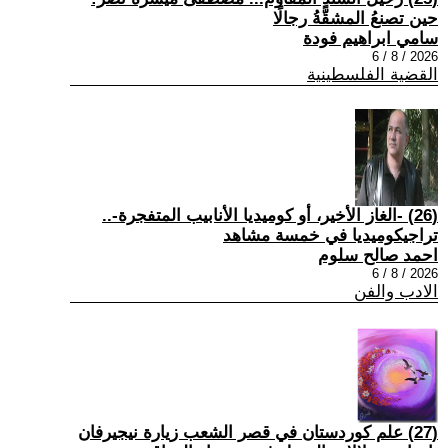
حين تصنعُ المشقَّةُ رجالًا
سامي ابراهيم فودة
2026 / 8 / 6
القضية الفلسطينية
(26) -الغاز الأخير، أو كوميديا الأنابيب المتفجرة-..
تراجيكوميديا في خمسة مشاهد
احمد صالح سلوم
2026 / 8 / 6
الادب والفن
(27) علم كوردستان في قصر الشعب زيارة نيجيرفان