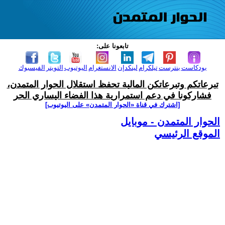
تابعونا على:
بودكاست
بنترست
تيلكرام
لينكدإن
الانستغرام
اليوتيوب
التويتر
الفيسبوك
تبرعاتكم وتبرعاتكن المالية تحفظ استقلال الحوار المتمدن،
فشاركونا في دعم استمرارية هذا الفضاء اليساري الحر
[اشترك في قناة ‫«الحوار المتمدن» على اليوتيوب]
الحوار المتمدن - موبايل
الموقع الرئيسي