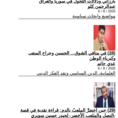
بارزاني ودلالات التحول في سوريا والعراق
عبدالرحمن كلو
2026 / 8 / 6
مواضيع وابحاث سياسية
(28) في منافي الشوق... الحسين وجراح المنفى
وكبرياء الوطن
عدي حاتم
2026 / 8 / 6
العلمانية، الدين السياسي ونقد الفكر الديني
(29) حين اخضرَّ الملعبُ بالدم: قراءة نقدية في قصة
-النصل والملعب الأخضر- لحيدر حسين سويري