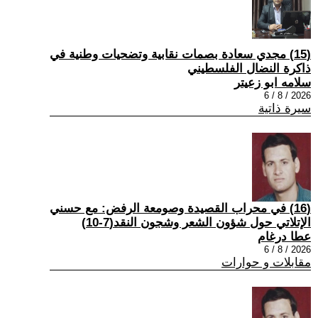
(15) مجدي سعادة بصمات نقابية وتضحيات وطنية في
ذاكرة النضال الفلسطيني
سلامه ابو زعيتر
2026 / 8 / 6
سيرة ذاتية
(16) في محراب القصيدة وصومعة الرفض: مع حسني
الإتلاتي حول شؤون الشعر وشجون النقد(7-10)
عطا درغام
2026 / 8 / 6
مقابلات و حوارات