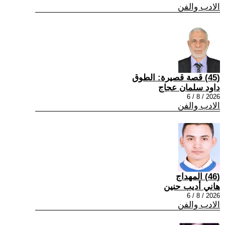
الادب والفن
(45) قصة قصيرة: الطوق
داود سلمان عجاج
2026 / 8 / 6
الادب والفن
(46) المهداج
هاني أديب حنين
2026 / 8 / 6
الادب والفن