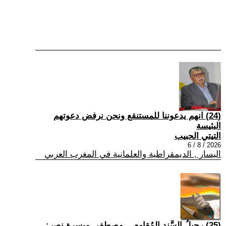
(24) انهم يدعوننا للمستنقع ونحن نرفض دعوتهم
البئيسة
التيتي الحبيب
2026 / 8 / 6
اليسار , الديمقراطية والعلمانية في المغرب العربي
(25) رحيلُ السَّندِ المُقاوم... مصطفى ميسرة نصر: