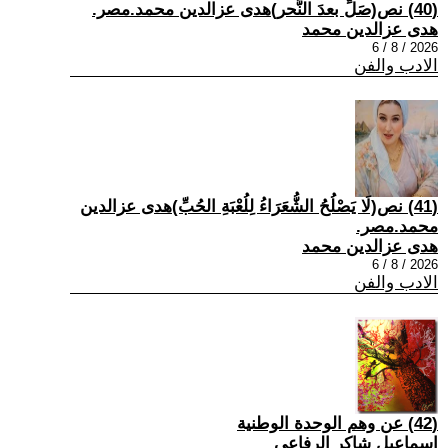
(40) نص(صَلِّ بعدَ النَّحر)هدى عزالدين محمد.مصر.
هدى عزالدين محمد
2026 / 8 / 6
الادب والفن
(41) نص(لَا يَصْلُحُ الشُّعَرَاءُ لِلُعْبَةِ الحُبِّ)هدى عزالدين
محمد.مصر.
هدى عزالدين محمد
2026 / 8 / 6
الادب والفن
(42) عن وهم الوحدة الوطنية
اسماعيل شاكر الرفاعي