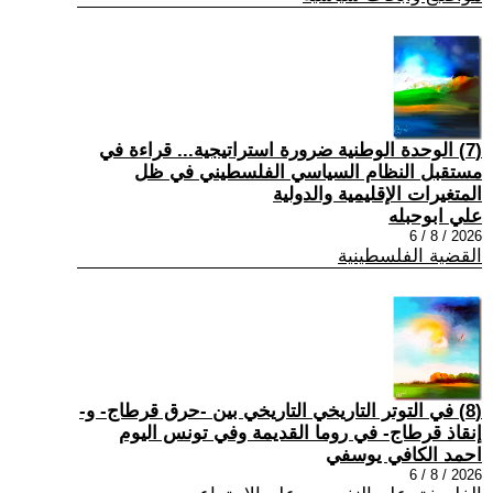
(7) الوحدة الوطنية ضرورة استراتيجية... قراءة في
مستقبل النظام السياسي الفلسطيني في ظل
المتغيرات الإقليمية والدولية
علي ابوحبله
2026 / 8 / 6
القضية الفلسطينية
(8) في التوتر التاريخي التاريخي بين -حرق قرطاج- و-
إنقاذ قرطاج- في روما القديمة وفي تونس اليوم
احمد الكافي يوسفي
2026 / 8 / 6