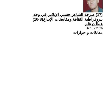
(17) صرخة الشاعر حسني الإتلاتي في وجه
بيروقراطية الثقافة ومقايضات الإبداع(8-10)
عطا درغام
2026 / 8 / 6
مقابلات و حوارات