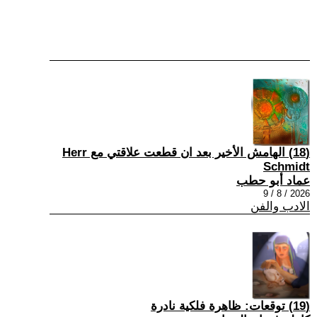
(18) الهامش الأخير بعد ان قطعت علاقتي مع Herr
Schmidt
عماد أبو حطب
2026 / 8 / 9
الادب والفن
(19) توقعات: ظاهرة فلكية نادرة