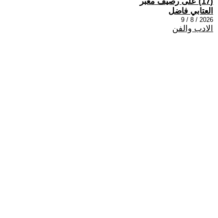
(17) على رصيف مغبر
العتابي فاضل
2026 / 8 / 9
الادب والفن