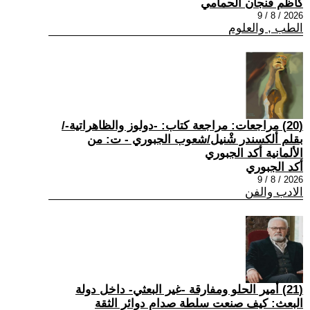
كاظم فنجان الحمامي
2026 / 8 / 9
الطب , والعلوم
(20) مراجعات: مراجعة كتاب: -دولوز والظاهراتية-/
بقلم ألكسندر شْنيل/شعوب الجبوري - ت: من
الألمانية أكد الجبوري
أكد الجبوري
2026 / 8 / 9
الادب والفن
(21) أمير الحلو ومفارقة -غير البعثي- داخل دولة
البعث: كيف صنعت سلطة صدام دوائر الثقة