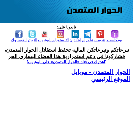
تابعونا على:
بودكاست
بنترست
تيلكرام
لينكدإن
الانستغرام
اليوتيوب
التويتر
الفيسبوك
تبرعاتكم وتبرعاتكن المالية تحفظ استقلال الحوار المتمدن،
فشاركونا في دعم استمرارية هذا الفضاء اليساري الحر
[اشترك في قناة ‫«الحوار المتمدن» على اليوتيوب]
الحوار المتمدن - موبايل
الموقع الرئيسي