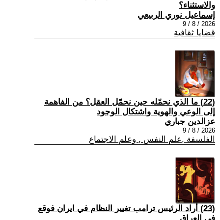
والاستثناء؟
إسماعيل نوري الربيعي
2026 / 8 / 9
قضايا ثقافية
(22) ما الذي نحمّله حين نحمّل العقل؟ من الفاهمة
إلى الوعي والهوية واشتكال الوجود
عزالدين جباري
2026 / 8 / 9
الفلسفة ,علم النفس , وعلم الاجتماع
(23) أراد الرئيس ترامب تغيير النظام في ايران فوقع
في العراق