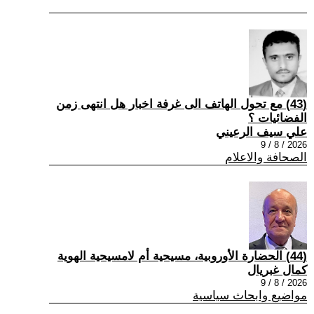
(43) مع تحول الهاتف الى غرفة اخبار هل انتهى زمن
الفضائيات ؟
علي سيف الرعيني
2026 / 8 / 9
الصحافة والاعلام
(44) الحضارة الأوروبية، مسيحية أم لامسيحية الهوية
كمال غبريال
2026 / 8 / 9
مواضيع وابحاث سياسية