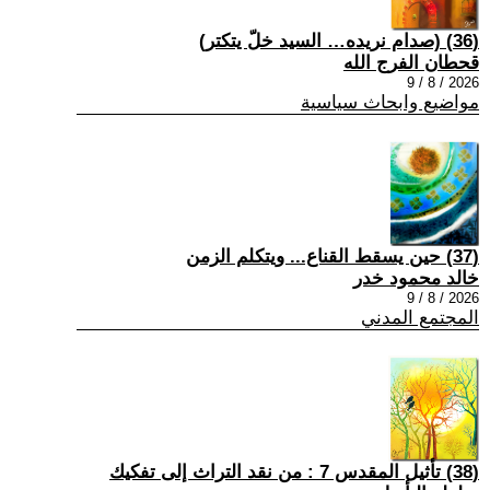
(36) (صدام نريده… السيد خلّ يتكتر)
قحطان الفرج الله
2026 / 8 / 9
مواضيع وابحاث سياسية
(37) حين يسقط القناع... ويتكلم الزمن
خالد محمود خدر
2026 / 8 / 9
المجتمع المدني
(38) تأثيل المقدس 7 : من نقد التراث إلى تفكيك