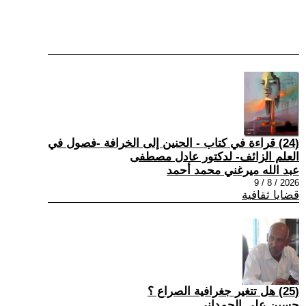
(24) قراءة في كتاب - الحنين إلى الخرافة -فصول في
العلم الزائف- لدكتور عادل مصطفى
عبد الله ميرغني محمد أحمد
2026 / 8 / 9
قضايا ثقافية
(25) هل تتغير جغرافية الصراع ؟
حسين علي الحمداني