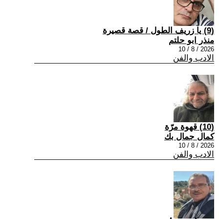
(9) يا زريف الطول / قصة قصيرة
منذر ابو حلتم
2026 / 8 / 10
الادب والفن
(10) قهوة مرّة
كمال جمال بك
2026 / 8 / 10
الادب والفن