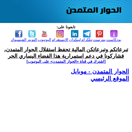
تابعونا على:
بودكاست
بنترست
تيلكرام
لينكدإن
الانستغرام
اليوتيوب
التويتر
الفيسبوك
تبرعاتكم وتبرعاتكن المالية تحفظ استقلال الحوار المتمدن،
فشاركونا في دعم استمرارية هذا الفضاء اليساري الحر
[اشترك في قناة ‫«الحوار المتمدن» على اليوتيوب]
الحوار المتمدن - موبايل
الموقع الرئيسي