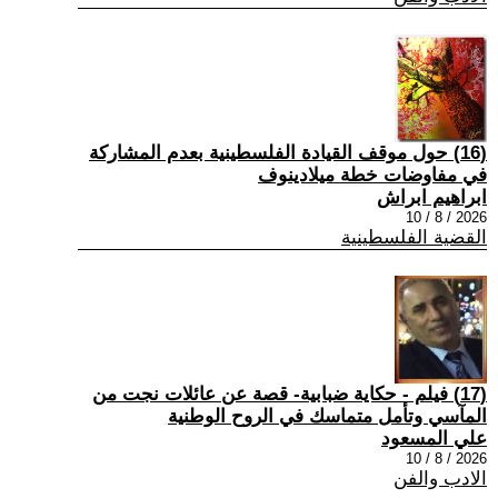
(16) حول موقف القيادة الفلسطينية بعدم المشاركة
في مفاوضات خطة ميلادينوف
ابراهيم ابراش
2026 / 8 / 10
القضية الفلسطينية
(17) فيلم - حكاية ضبابية- قصة عن عائلات نجت من
المآسي وتأمل متماسك في الروح الوطنية
علي المسعود
2026 / 8 / 10
الادب والفن