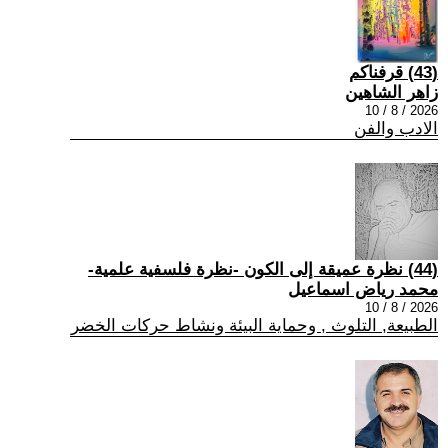
(43) قرفناكم
زاهر الشاهين
2026 / 8 / 10
الادب والفن
(44) نظرة عميقة إلى الكون -نظرة فلسفية علمية-
محمد رياض اسماعيل
2026 / 8 / 10
الطبيعة, التلوث , وحماية البيئة ونشاط حركات الخضر