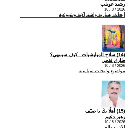
رشيد غويلب
2026 / 8 / 10
ابحاث يسارية واشتراكية وشيوعية
(14) سلاح الميليشيات.. كيف سينتهي؟
طارق فتحي
2026 / 8 / 10
مواضيع وابحاث سياسية
(15) أهلًا بكَ يا صيْف
زهير دعيم
2026 / 8 / 10
الادب والفن