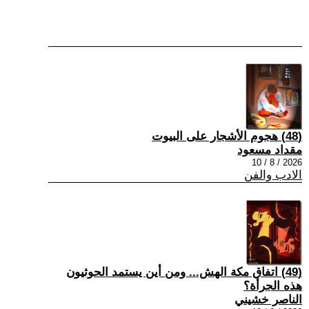
(48) هجوم الأشجار على البيوت
مقداد مسعود
2026 / 8 / 10
الادب والفن
(49) اتفاق مكة الهش... ومن أين يستمد الحوثيون
هذه الجرأة؟
الناصر خشيني