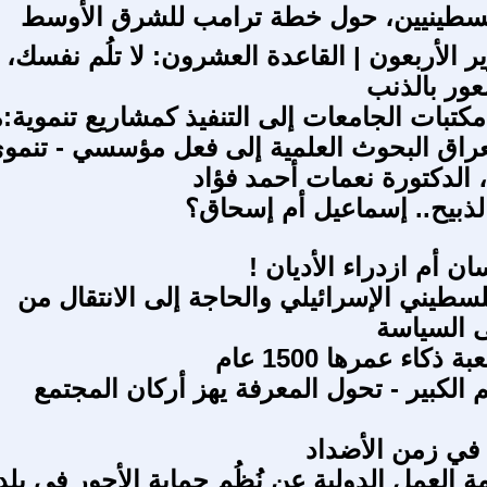
فلسطينيين، حول خطة ترامب للشرق الأوسط
ير الأربعون | القاعدة العشرون: لا تلُم نفسك،
عور بالذنب
تبات الجامعات إلى التنفيذ كمشاريع تنموية:
راق البحوث العلمية إلى فعل مؤسسي - تنمو
، الدكتورة نعمات أحمد فؤاد
ذبيح.. إسماعيل أم إسحاق؟
سان أم ازدراء الأديان !
لسطيني الإسرائيلي والحاجة إلى الانتقال من
ى السياسة
ذكاء عمرها 1500 عام
 الكبير - تحول المعرفة يهز أركان المجتمع
 في زمن الأضداد
 العمل الدولية عن نُظُم حماية الأجور في بلد