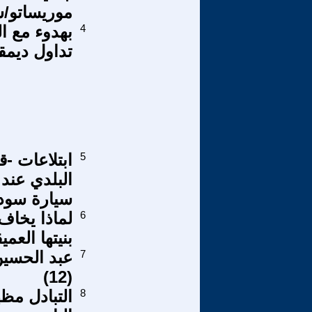
موريساتو/ش
4
بهدوء مع ا
تداول ديم
5
ابتلاعات 
البلدي عند
سيارة سوداء
6
لماذا يخاف
بنيتها العمي
7
عبد الحسين
(12)
8
التبادل مظه