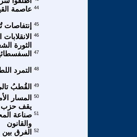
اطلقوا سرا
44
عاصمة القي
45
إنتفاصات تُ
46
الانقلابات 
الثورة الشع
47
السفسطائية:
48
التمرد اللطيف لجيل Z. 
49
القُطبُ تال
50
المسار الأ
يقف حزب ا
51
صناعة المح
والقانون
52
الفرق بين ا