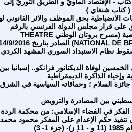
تاب - الإقتصاد الماويّ و الطريق الثوريّ إلى
 ( كتاب شنغاي )
ات الانضباطية بحق الموظف والاثر القانوني له
ق على قرار مجلس الدولة الفرنسي بالرقم
389448 قضية (مسرح بروتان الوطني THEATRE
NATI) الصادر بتاريخ 14/9/2016
لخمسين لوفاة الديكتاتور فرانكو.. إسبانيا بين
 وإحياء الذاكرة الديمقراطية
جائزة السلام ؛ وحماقاته السياسية في الشرق
سطيني بين المصادرة والترويض
م الفكر في الفضاء الإسلامي: من محكمة الردة
حتى تنفيذ حكم الإعدام على المفكر محمود محمد
زء 1- 3)