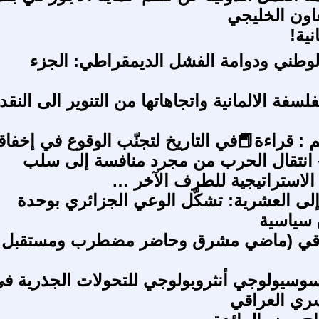
اون الخليجي
نية!
وطني ودوامة الفشل الديمقراطي: الجزء
سفة الالمانية واتجاهاتها من التنوير الى النقد
م : قراءة📕في التاريخ لتجنّب الوقوع في إخفا
انتقال الحرب من مجرد منافسة إلى سلب
لاستراتيجية للطرف الآخر …
إلى العشرية: تشكّل الوعي الجزائري بوحدة
 سياسية
راقي (ماضي مشرق وحاضر مضطرب ومستقبل
سوسيولوجي أنثروبولوجي للتحولات الجذرية ف
سري العراقي