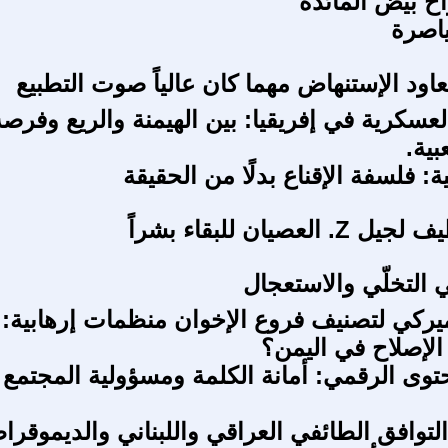
ح بيض المائدة
اصرة
عاود الإستنهاض مهما كان عالياً صوت التطبيع
العسكرية في إفريقيا: بين الهيمنة والريع وفرصة
بية.
 فلسفة الإقناع بدلًا من الحقيقة
العصيان للبقاء بشراً
ي التخلّي والاستعجال
ميركي لتصنيف فروع الإخوان منظمات إرهابية: 
لإصلاح في اليمن؟
توى الرقمي: أمانة الكلمة ومسؤولية المجتمع
لتوافق الطائفي العراقي واللبناني والديموقرا