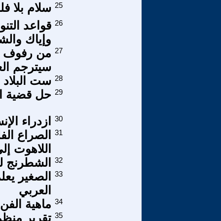
25
سلام بلا 
26
قواعد التنو
وإياك والش
27
من رفوف مك
سيترجم الع
28
ست البلاد 
29
حل قضية ال
30
ازدراء الإن
31
الصراع الف
اللاهوت إل
32
الشطرنج لعبة 
33
الصغير يعلم
العربي
34
ماهية الفن
35
تقرير منظمة