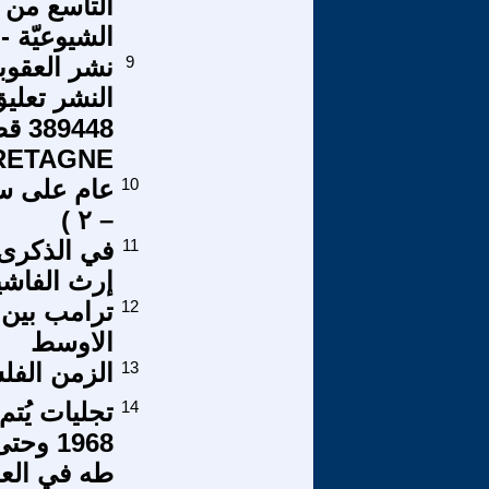
التاسع من ك
الشيوعيّة -
9
نشر العقوب
النشر تعلي
ONAL DE BRETAGNE
10
– ٢ )
11
في الذكرى ا
إرث الفاشية
12
ترامب بين 
الاوسط
13
الزمن الفل
14
تجليات يُت
1968 و
طه في العام 1985 (11 و - 11 ز)- (ج