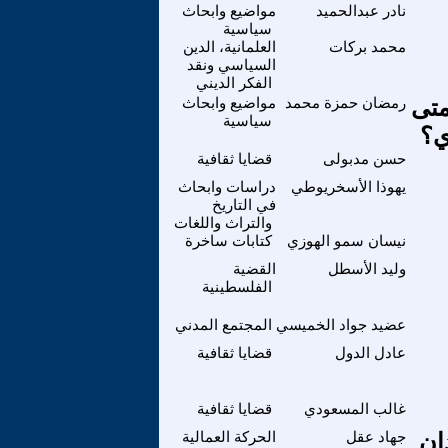
نادر عبدالحميد
مواضيع وابحاث
سياسية
محمد بركات
العلمانية، الدين
السياسي ونقد
الفكر الديني
متى
رمضان حمزة محمد
مواضيع وابحاث
سياسية
ي؟
حسن مدبولى
قضايا ثقافية
يهوذا الأسخريوطي
دراسات وابحاث
في التاريخ
والتراث واللغات
نيسان سمو الهوزي
كتابات ساخرة
وليد الأسطل
القضية
الفلسطينية
عضيد جواد الخميسي
المجتمع المدني
عادل الدول
قضايا ثقافية
غالب المسعودي
قضايا ثقافية
ان
جهاد عقل
الحركة العمالية