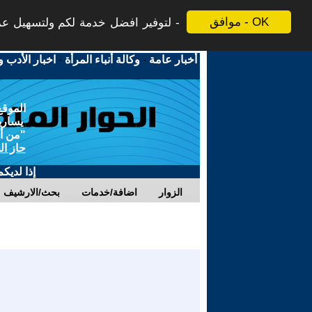
موافق - OK
لتوفير افضل خدمة لكم ولتسهيل عملي
أخبار عامة
-
وكالة أنباء المرأة
-
اخبار الأدب و
الموقع
يسارية
"من أج
حاز ال
إذا لديك
الزوار
اضافة/خدمات
بحث/الارشيف