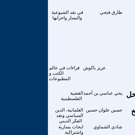
طارق فتحي
في نقد الشيوعية
واليسار واحزابها
عزيز باكوش
قراءات في عالم
الكتب و
المطبوعات
خل
يحي عباسي بن أحمد
القضية
الفلسطينية
خ
حسين علوان حسين
العلمانية، الدين
السياسي ونقد
الفكر الديني
شادي الشماوي
ابحاث يسارية
واشتراكية