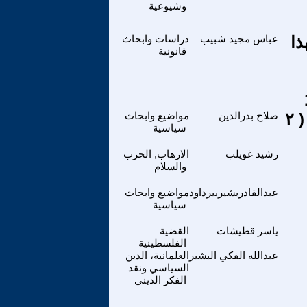
وشيوعية
ذا
عباس مجيد شبيب
دراسات وابحاث
قانونية
عام على سقوط نظام الاستبداد السوري المشهد الكردي ( ٢
صلاح بدرالدين
مواضيع وابحاث
سياسية
رشيد غويلب
الارهاب, الحرب
والسلام
عبدالقادربشيربيرداود
مواضيع وابحاث
سياسية
ياسر قطيشات
القضية
الفلسطينية
عبدالله الفكي البشير
العلمانية، الدين
السياسي ونقد
الفكر الديني