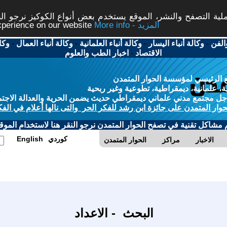
ة التصفح والنشر، الموقع يستخدم بعض أنواع الكوكيز نرجو النق
More info - المزيد
experience on our website
الفن
-
وكالة أنباء اليسار
-
وكالة أنباء العلمانية
-
وكالة أنباء العمال
-
وكا
الاقتصاد
-
اخبار الطب والعلوم
 الرئيسي لمؤسسة الحوار المتمدن
، علمانية، ديمقراطية، تطوعية وغير ربحية
ل مجتمع مدني علماني ديمقراطي حديث يضمن الحرية والعدالة الاجتم
حوار المتمدن على جائزة ابن رشد للفكر الحر والتى نالها أعلام في الفك
م مشاكل تقنية في تصفح الحوار المتمدن نرجو النقر هنا لاستخدام الموقع
كوردي
English
الاخبار
مراكز
الحوار المتمدن
البحث - الاعداد