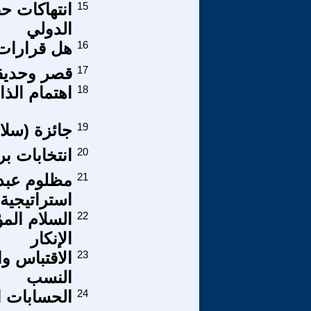
15
انتهاكات ح
الدولي
16
هل قرارات ا
17
قصر وحديق
18
اهتمام الذ
19
جائزة (سلا
20
انتخابات ب
21
مظلوم عبدي
استراتيجية
22
السلام الم
الإنكار
23
الاقتباس وا
النسب
24
الحسابات ا