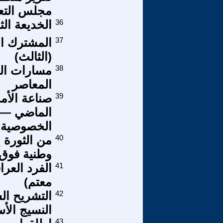
مجلس التع
36
الخديعة الثا
37
المشترك ال
(الثالث)
38
مسارات الفل
المعاصر
39
صناعة الأم
الماضي — 
الخصوصية ا
40
من الثورة 
وطنية فوق
41
الفرد الع
معتم)
42
التشريح ال
النسيج الأ
43