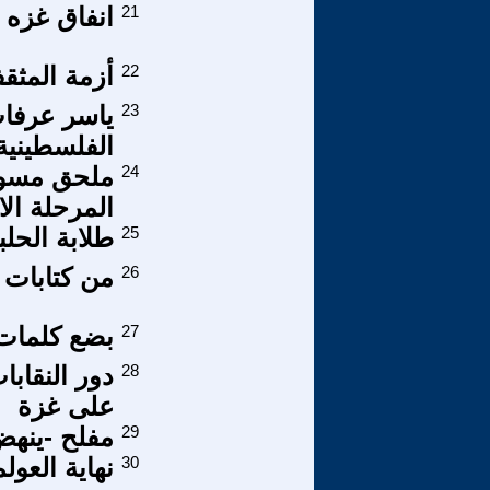
21
انفاق غزه 
22
أزمة المثق
23
ياسر عرفات
الفلسطينية
24
ملحق مسودة
المرحلة الا
25
طلابة الحل
26
من كتابات م
27
بضع كلمات
28
دور النقاب
على غزة
29
مفلح -ينهض
30
نهاية العول