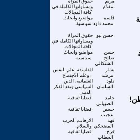
مريم
حقوق المراة
مقدّم
ومساواتها الكاملة في
كافة المجالات
ة
قاسم
مواضيع وابحاث
محمد داود
سياسية
حسن نبو
حقوق المراة
ومساواتها الكاملة في
كافة المجالات
حسن
مواضيع وابحاث
صالح
سياسية
الشنكالي
بشار
الفلسفة ,علم النفس
مرشد
, وعلم الاجتماع
داود
العلمانية، الدين
السلمان
السياسي ونقد الفكر
الديني
طن!
حامد
قضايا ثقافية
الضبياني
حسين
قضايا ثقافية
عجيب
فهد
الارهاب, الحرب
المضحكي
والسلام
فرج
قضايا ثقافية
الحطاب