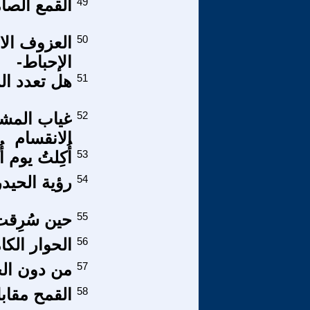
49
القمع الصا
50
العزوف الا
الإحباط-
51
هل تعدد ال
52
غياب المشر
الانقسام
53
أُكِلتُ يوم أ
54
رؤية الحيدر
55
حين سُرِقت
56
الحوار الكا
57
من دون الح
58
القمح مقاب