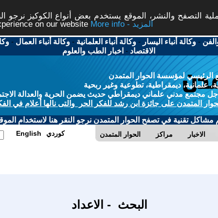
ة التصفح والنشر، الموقع يستخدم بعض أنواع الكوكيز نرجو النق
More info - المزيد
experience on our website
الفن
-
وكالة أنباء اليسار
-
وكالة أنباء العلمانية
-
وكالة أنباء العمال
-
وكا
الاقتصاد
-
اخبار الطب والعلوم
 الرئيسي لمؤسسة الحوار المتمدن
، علمانية، ديمقراطية، تطوعية وغير ربحية
ل مجتمع مدني علماني ديمقراطي حديث يضمن الحرية والعدالة الاجتم
حوار المتمدن على جائزة ابن رشد للفكر الحر والتى نالها أعلام في الفك
م مشاكل تقنية في تصفح الحوار المتمدن نرجو النقر هنا لاستخدام الموقع
كوردي
English
الاخبار
مراكز
الحوار المتمدن
البحث - الاعداد