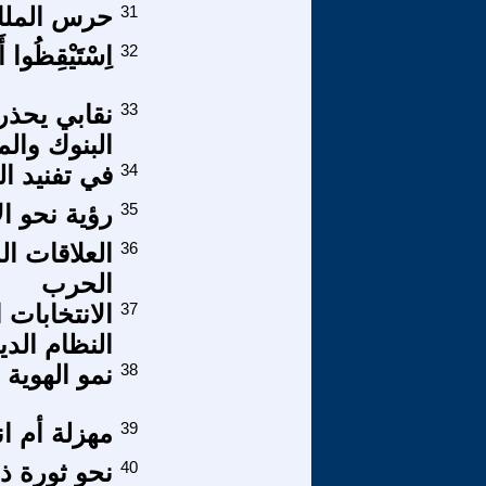
31
حرس الملك
32
اِسْتَيْقِظُوا أَ
33
نقابي يحذر
البنوك وال
34
في تفنيد ال
35
رؤية نحو ال
36
العلاقات ال
الحرب
37
النظام الد
38
نمو الهوية ا
39
مهزلة أم ان
40
نحو ثورة ذ