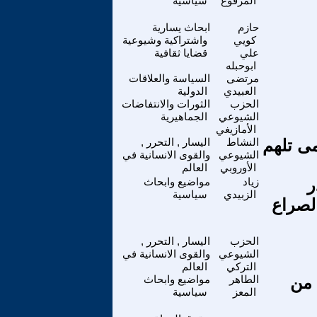
المرفوع
سياسية
حازم
ابحاث يسارية
كويي
واشتراكية وشيوعية
علي
قضايا ثقافية
ابوحبله
مرتضى
السياسة والعلاقات
العبيدي
الدولية
الحزب
الثورات والانتفاضات
الشيوعي
الجماهيرية
الأمازيغي
مى تلهم
النشاط
اليسار , التحرر ,
الشيوعي
والقوى الانسانية في
الأوروبي
العالم
ألكسندر
زياد
مواضيع وابحاث
الزبيدي
سياسية
لصراع
الحزب
اليسار , التحرر ,
الشيوعي
والقوى الانسانية في
التركي
العالم
 من
الطاهر
مواضيع وابحاث
المعز
سياسية