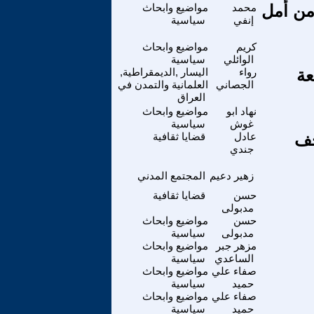
من أمل
محمد
مواضيع وابحاث
إنفي
سياسية
كريم
مواضيع وابحاث
الوائلي
سياسية
عة
رواء
اليسار ,الديمقراطية,
الجصاني
العلمانية والتمدن في
العراق
نهاد ابو
مواضيع وابحاث
غوش
سياسية
حف
عادل
قضايا ثقافية
جندي
زهير دعيم
المجتمع المدني
حسن
قضايا ثقافية
مدبولى
حسن
مواضيع وابحاث
مدبولى
سياسية
مزهر جبر
مواضيع وابحاث
الساعدي
سياسية
صفاء علي
مواضيع وابحاث
حميد
سياسية
صفاء علي
مواضيع وابحاث
حميد
سياسية