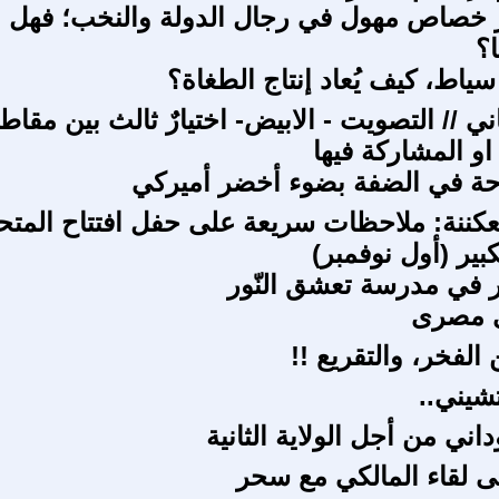
ر خصاص مهول في رجال الدولة والنخب؛ فهل 
؟
 سياط، كيف يُعاد إنتاج الطغاة؟
ي // التصويت - الابيض- اختيارٌ ثالث بين مقاط
 او المشاركة فيها
ة في الضفة بضوء أخضر أميركي
عكننة: ملاحظات سريعة على حفل افتتاح المت
بير (أول نوفمبر)
 في مدرسة تعشق النّور
ى مصرى
الفخر، والتقريع !!
شيني..
ني من أجل الولاية الثانية
ى لقاء المالكي مع سحر