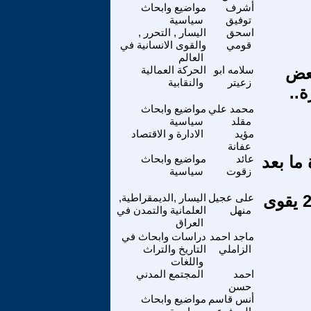
أشرف
مواضيع وابحاث
توفيق
سياسية
اسحق
اليسار , التحرر ,
قومي
والقوى الانسانية في
العالم
بعض
سلامه ابو
الحركة العمالية
زعيتر
والنقابية
..
محمد علي
مواضيع وابحاث
مقلد
سياسية
مؤيد
الادارة و الاقتصاد
عفانة
 ما بعد
عائد
مواضيع وابحاث
زقوت
سياسية
الانتخابات العراقيه وضرورة المشاركه بها فى 11-11-2025 يقوى
على عجيل
اليسار ,الديمقراطية,
منهل
العلمانية والتمدن في
العراق
ماجد احمد
دراسات وابحاث في
الزاملي
التاريخ والتراث
واللغات
احمد
المجتمع المدني
حسن
أنس قاسم
مواضيع وابحاث