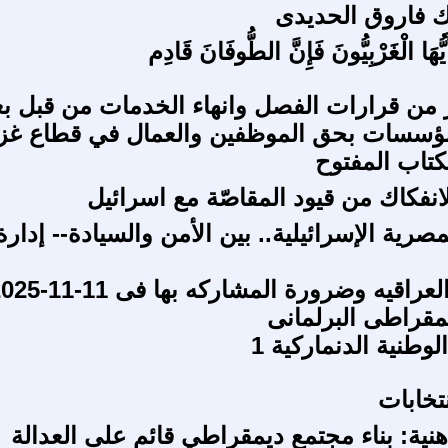
 فاروق الحديدى
يُّهَا الْغَرْبِيُّونَ فَإِنَّ الطُّوفَانَ قَادِم
 من قرارات الفصل وانهاء الخدمات من قبل 
مؤسسات بحق الموظفين والعمال في قطاع غزة
كتاب المفتوح
انفكاك من قيود المقاصّة مع اسرائيل
مصرية الإسرائيلية.. بين الأمن والسيادة-- إدارة
يمقراطى البرلمانى
لوطنية الدنماركية 1
تخابات
هنية: بناء مجتمع ديمقراطي قائم على العدالة