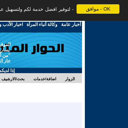
موافق - OK
لتوفير افضل خدمة لكم ولتسهيل عملي
أخبار عامة
-
وكالة أنباء المرأة
-
اخبار الأدب و
الموقع
يسارية
"من أج
حاز ال
إذا لديك
الزوار
اضافة/خدمات
بحث/الارشيف