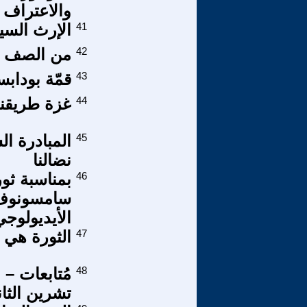
والاعتراف ا
41
الإرث السي
42
من الصف ال
43
قمّة بودابس
44
غزة طريقنا
45
المبادرة ال
نضالنا
46
سامسونوف و
الأيديولوجي
47
الثورة هي ح
48
مُتابعات – 
تشرين الثاني/