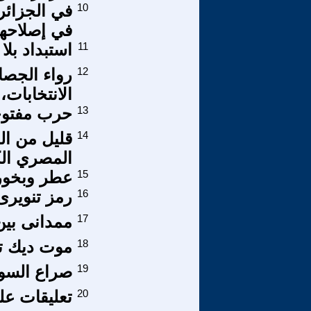
10
في الجزائ
في إصلاحها
11
استبداد بلا
12
رواء الجصان
الانتخابات،
13
حرب مفتوح
14
قليل من ال
المصري الك
15
عطر وبخور
16
رمز تنوير
17
ممدانى بين 
18
موت ديك ت
19
صراع السودا
20
تعليقات عل