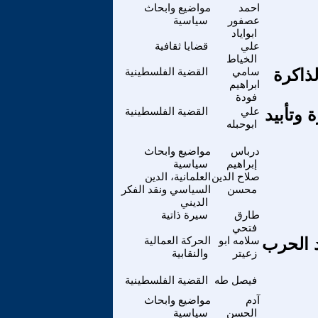
احمد
مواضيع وابحاث
عصفور
سياسية
ابواياد
علي
قضايا ثقافية
الخياط
ذاكرة
سامي
القضية الفلسطينية
ابراهيم
فودة
وتأبيد
علي
القضية الفلسطينية
ابوحبله
درباس
مواضيع وابحاث
إبراهيم
سياسية
صلاح الدين
العلمانية، الدين
محسن
السياسي ونقد الفكر
الديني
طارق
سيرة ذاتية
فتحي
د الحرب
سلامه ابو
الحركة العمالية
زعيتر
والنقابية
فيصل طه
القضية الفلسطينية
آدم
مواضيع وابحاث
الحسن
سياسية