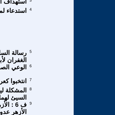
3
استهداف ال
4
استدعاء لم
5
رسالة الس
الغفران لأب
6
الوعي الصف
7
انتخبوا كعر
8
المشكلة لي
السيئ لهما
9
الأزهر عدو 