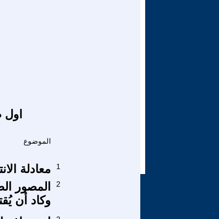
اول ص
الموضوع
1
معادلة الان
2
المصور الص
وكاد أن يُق