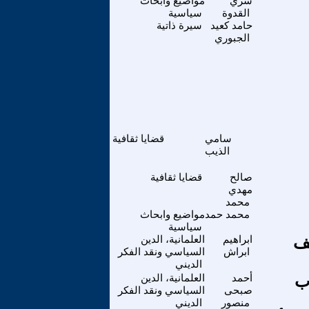
سري
مواضيع وابحاث
القدوة
سياسية
حامد كعيد
سيرة ذاتية
الجبوري
سامي
قضايا ثقافية
الذيب
صالح
قضايا ثقافية
مهدي
محمد
محمد حمد
مواضيع وابحاث
سياسية
يف
ابراهيم
العلمانية، الدين
ابراش
السياسي ونقد الفكر
الديني
. كتاب
أحمد
العلمانية، الدين
صبحى
السياسي ونقد الفكر
منصور
الديني