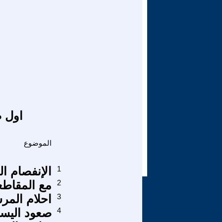
اول ص
الموضوع
1
الإنفصام ال
2
مع المقاطع
3
احلام المر
4
صعود اليسا