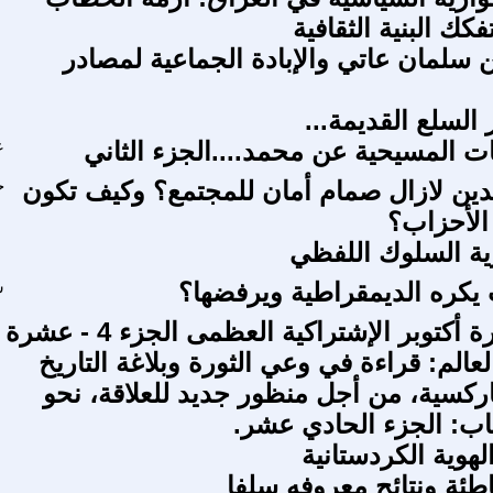
فكك البنية الثقافية
 سلمان عاتي والإبادة الجماعية لمصادر
 السلع القديمة...
ات المسيحية عن محمد....الجزء الثاني
ع
ين لازال صمام أمان للمجتمع؟ وكيف تكون
ح
الأحزاب؟
ية السلوك اللفظي
كره الديمقراطية ويرفضها؟
س
بمناسبة ثورة أكتوبر الإشتراكية العظمى الجزء 4 - عشرة
لعالم: قراءة في وعي الثورة وبلاغة التاريخ
ماركسية، من أجل منظور جديد للعلاقة، نحو
هاب: الجزء الحادي عشر.
هوية الكردستانية
ئة ونتائج معروفه سلفا