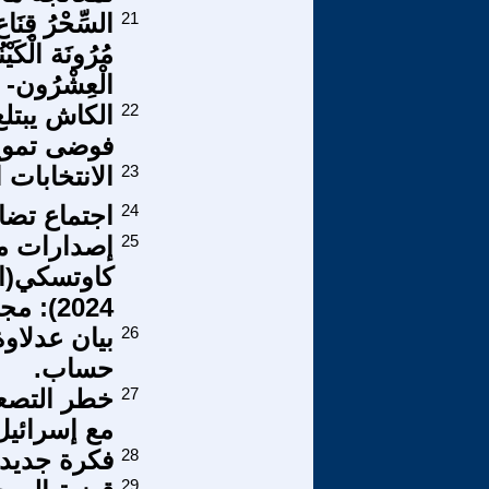
21
السِّحْرُ قِنَاع
مُرُونَة الْكَيْ
الْعِشْرُون-
22
فوضى تمويل ا
23
الانتخابات 
24
اجتماع تضام
25
إصدارات ما
2024): مجلة الصراع الطبقى.فرنسا.
26
بيان عدلاوة
حساب.
27
خطر التصعيد
مع إسرائي
28
فكرة جديدة 
29