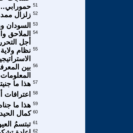
51
حمورابي… 
52
زلزال ممدا
53
السودان وز
54
الملاحق وا
أجل التحرر
55
نظام ولاية 
الاستراتيجي
56
بين المعرف
المعلومات
57
هذا ما جنيت
58
اعترافات أ
59
هذا ما جنا
60
كمال الحيد
61
تبتسمُ الع
62
إعادة تشكي