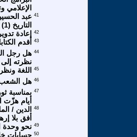
الإعلامي وت
41
عبد الحسين
التاريخ (1)
42
إعادة تدوير
43
أقدم الكتاب
44
هل رجل الد
نظرته إلى 
45
اللغة ونظر
46
هل الشعب ي
47
أيام هزّت ا
48
الدين / ال
أفق بلا إر
49
نحو وحدة ال
50
حسابات خاط