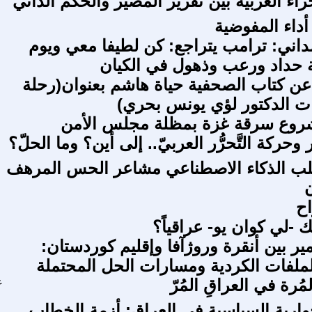
اء الغربية بين تقرير المصير والحكم الذاتي
داء المفوضية
داني: ترامب يتراجع: كن لطيفا معي ويوم
 حداد ورعب وذهول في الكيان
ن كتاب الصحفية حياة هاشم بعنوان(رحلة
ت الدكتور لؤي يونس بحري)
شروع سرقة غزة بمظلة مجلس الأمن
وحركة التَّحرُّر العربيّ.. إلى أين؟ وما الحلّ؟
لب الذكاء الاصطناعي مشاعر الحس المرهف
ن
اح
لك -لي كوان يو- عراقياً؟
ير بين أنقرة وروژآفا وإقليم كوردستان:
ملفات الكردية ومسارات الحل المحتملة
لمُرة في العراقِ المُرّ
ع
حوارية السياسية في العراق: أزمة الخطاب