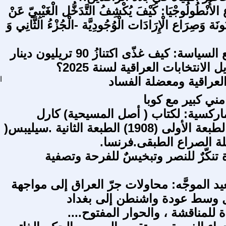
 الأُنْطُولُوجْيَا: كَيْفَ يُكْشِفُ التَّدَخُّل الْغَيْبِيّ عَنْ
نُونَة وَصِرَاع الْإِرَادَات الْوُجُودِيَّة -الْجُزْءُ الثَّانِي وَ
الكاش يبتلع السياسة: كيف غذّى اكتنازُ 90 تريليون دينار
لانتخابات العراقية لسنة 2025؟
العراقية ومعضلة الفساد
ا
ني كبير مع كوبا
ركسية: لكتاب ( أصل المسيحية) كارل
كاوتسكي(الطبعة الأولى (1908) الطبعة الثانية .سيليبس(
 تنكّرٌ للنصر وتبخيسٌ للفرحة وتصفية
 الموجَّه: محاولات جرّ العراق إلى مواجهة
ل وسط عودة واشنطن إلى بغداد
للمناقشة ، والحوار المفتوح....