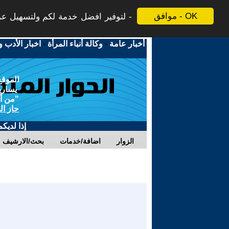
موافق - OK
لتوفير افضل خدمة لكم ولتسهيل عملي
أخبار عامة
-
وكالة أنباء المرأة
-
اخبار الأدب و
الموقع
يسارية
"من أج
حاز ال
إذا لديك
الزوار
اضافة/خدمات
بحث/الارشيف