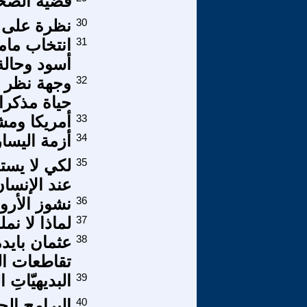
قضية الصحر
30
نظرة على أ
31
انتخاب مام
أسود وحالة
32
وجهة نظر ع
حياة مذكرا
33
أمريكا وم
34
أزمة اليسار 
35
لكي لا يست
عند الإنسا
36
نشوز الأرو
37
لماذا لا نم
38
عثمان بايدم
تقاطعات ال
39
البديهيّاتِ ا
40
البرامج ال