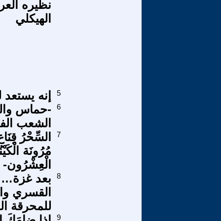
نظيره العر
الهيكلي
5
إنه يستعد 
6
-حماس وال
الشعب الف
7
السِّحْرُ قِنَاع
مُرُونَة الْكَيْ
الْعِشْرُون-
8
بعد غزة… ا
القسري وال
للمحرقة ال
9
إذا ضامَكَ ا