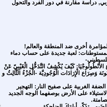
بي, دراسة مقارنة في دور الفرد والتحول
لمؤامرة أخرى ضد المنطقة والعالم!
مستوطنات: لعبة جديدة على حساب دماء
لسطيني-
 الأُنْطُولُوجْيَا: كَيْفَ يُكْشِفُ التَّدَخُّل الْغَيْبِيّ عَنْ
نُونَة وَصِرَاع الْإِرَادَات الْوُجُودِيَّة -الْجُزْءُ الثَّالِثُ و
لضفة الغربية على صفيح النار: التهجير
استيلاء على الأرض بوصفهما الوجه الجديد
صامتة.
لضَيم.. تذَكّر أيامَكَ الضاحِكة
ع