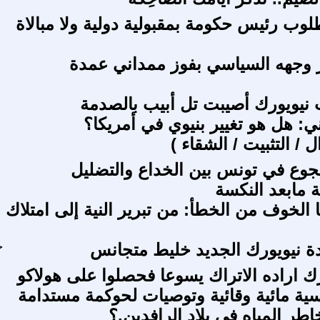
لوب رئيس حكومة بمقبولية دولية ولا مبالاة
ير وجهه السياسي بفوز ممداني عمدة
 نيويورك أصيبت تل أبيب بالصدمة
ي: هل هو تغيير بنيوي في أمريكا؟
ل / التثبيت / الشقاء )
جوع في تونس بين الخداع والتضليل
 مابعد النكسة
نا الخوف من الخطأ: من تبرير النية إلى امتلاك
 نيويورك الجديد خليط متجانس
ح
رك اراده الاتراك يسوعا فحصلوا على هولاكو
سية مائية وقائية وتوصيات لحوكمة مستدامة
طر المياه في بلاد الرافدين.؟