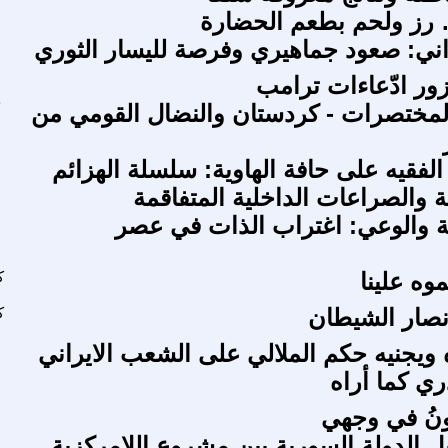
رز ولحم بطعم الحضارة
ني: صعود جماهيري وفرصة لليسار الثوري
ور ادّعاءات ترامب
لمختصرات - كردستان والنضال القومي من
الفقيه على حافة الهاوية: سلسلة الهزائم
ة والصراعات الداخلية المتفاقمة
ة والوعي: اغتراب الذات في عصر
موه علينا
ك
نصار الشيطان
ك
ه ويجنيه حکم الملالي على الشعب الايراني
ري كما أراه
يونُ في وجهي
ل الدولة السورية بين مشروع اللامركزية