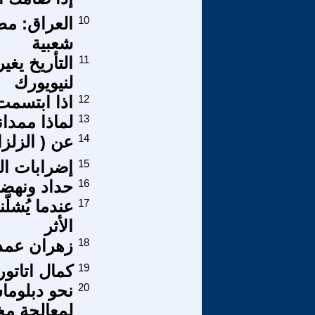
10
العراق: مط
شعبية
11
التأريخ يغ
لنيويورك
12
اذا ابتسمت
13
لماذا ممدان
14
عن ( الزلزا
15
إضرابات ال
16
حداد ونهضة
17
عندما يُشلّ
الأثر
18
زهران عمدة
19
كمال اتاتو
20
نحو دبلوما
لمعالجة مخا