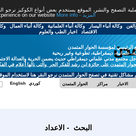
ة التصفح والنشر، الموقع يستخدم بعض أنواع الكوكيز نرجو النق
More info - المزيد
experience on our website
الفن
-
وكالة أنباء اليسار
-
وكالة أنباء العلمانية
-
وكالة أنباء العمال
-
وكا
الاقتصاد
-
اخبار الطب والعلوم
 الرئيسي لمؤسسة الحوار المتمدن
، علمانية، ديمقراطية، تطوعية وغير ربحية
ل مجتمع مدني علماني ديمقراطي حديث يضمن الحرية والعدالة الاجتم
حوار المتمدن على جائزة ابن رشد للفكر الحر والتى نالها أعلام في الفك
م مشاكل تقنية في تصفح الحوار المتمدن نرجو النقر هنا لاستخدام الموقع
كوردي
English
الاخبار
مراكز
الحوار المتمدن
البحث - الاعداد