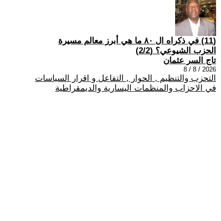
(11) في ذكراه ال ٨٠ ما هي أبرز معالم مسيرة
الحزب الشيوعي؟ (2/2)
تاج السر عثمان
2026 / 8 / 8
التحزب والتنظيم , الحوار , التفاعل و اقرار السياسات
في الاحزاب والمنظمات اليسارية والديمقراطية