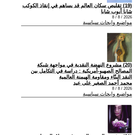
(19) تقليص سكان العالم قد يساهم في إنقاذ الكوكب
شابا أيوب شابا
2026 / 8 / 8
مواضيع وابحاث سياسية
(20) مشروع النهضة النقدية في مواجهة شبكة
المصالح الصهيو-أمريكية : دراسة في التكامل بين
النقد البنّاء ومقاومة الهيمنة العالمية
محمد أحمد الصغير على عيد
2026 / 8 / 8
مواضيع وابحاث سياسية