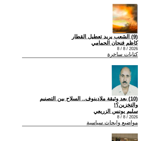
(9) الشعب يريد تعطيل القطار
كاظم فنجان الحمامي
2026 / 8 / 8
كتابات ساخرة
(10) بعد وثيقة ملادينوف.. السلاح بين التصنيم
والتخزين؟!
سليم يونس الزريعي
2026 / 8 / 8
مواضيع وابحاث سياسية