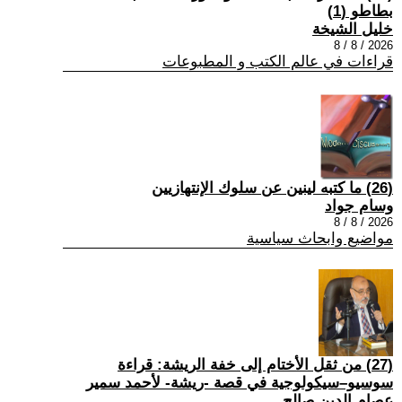
بطاطو (1)
خليل الشيخة
2026 / 8 / 8
قراءات في عالم الكتب و المطبوعات
(26) ما كتبه لينين عن سلوك الإنتهازيين
وسام جواد
2026 / 8 / 8
مواضيع وابحاث سياسية
(27) من ثقل الأختام إلى خفة الريشة: قراءة
سوسيو–سيكولوجية في قصة -ريشة- لأحمد سمير
عصام الدين صالح