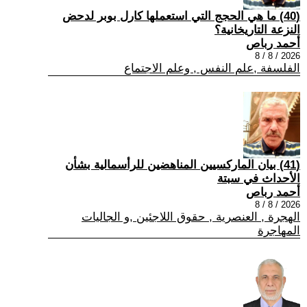
(40) ما هي الحجج التي استعملها كارل بوبر لدحض
النزعة التاريخانية؟
أحمد رباص
2026 / 8 / 8
الفلسفة ,علم النفس , وعلم الاجتماع
(41) بيان الماركسيين المناهضين للرأسمالية بشأن
الأحداث في سبتة
أحمد رباص
2026 / 8 / 8
الهجرة , العنصرية , حقوق اللاجئين ,و الجاليات
المهاجرة