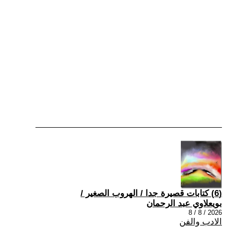
(6) كتابات قصيرة جدا / الهروب الصغير /
بويعلاوي عبد الرحمان
2026 / 8 / 8
الادب والفن