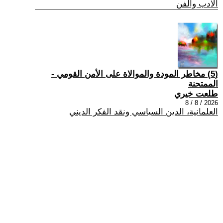
الادب والفن
(5) مخاطر المودة والموالاة على الأمن القومي -
الممتحنة
طلعت خيري
2026 / 8 / 8
العلمانية، الدين السياسي ونقد الفكر الديني