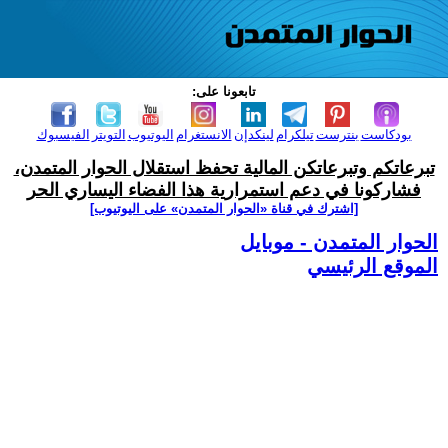
تابعونا على:
بودكاست
بنترست
تيلكرام
لينكدإن
الانستغرام
اليوتيوب
التويتر
الفيسبوك
تبرعاتكم وتبرعاتكن المالية تحفظ استقلال الحوار المتمدن،
فشاركونا في دعم استمرارية هذا الفضاء اليساري الحر
[اشترك في قناة ‫«الحوار المتمدن» على اليوتيوب]
الحوار المتمدن - موبايل
الموقع الرئيسي